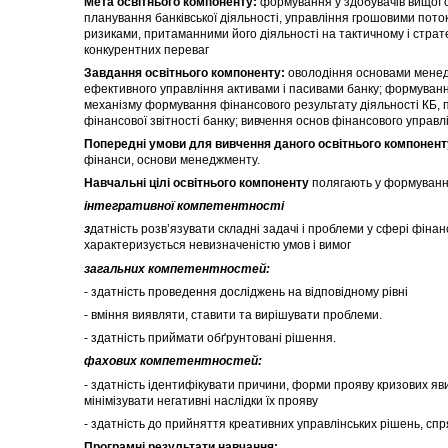
Мета освітнього компоненту:
формування у здобувачів вищої ос
планування банківської діяльності, управління грошовими пото
ризиками, притаманними його діяльності на тактичному і страте
конкурентних переваг
Завдання освітнього компоненту:
оволодіння основами менедж
ефективного управління активами і пасивами банку; формуванн
механізму формування фінансового результату діяльності КБ, п
фінансової звітності банку; вивчення основ фінансового управл
Попередні умови для вивчення даного освітнього компонент
фінанси, основи менеджменту.
Навчальні цілі освітнього компоненту
полягають у формуванні 
інтегративної компетентності
з
датність розв’язувати складні задачі і проблеми у сфері фінан
характеризується невизначеністю умов і вимог
загальних компетентностей:
- здатність проведення досліджень на відповідному рівні
- вміння виявляти, ставити та вирішувати проблеми.
- здатність приймати обґрунтовані рішення.
фахових компетентностей:
- здатність ідентифікувати причини, форми прояву кризових яви
мінімізувати негативні наслідки їх прояву
- здатність до прийняття креативних управлінських рішень, спр
Програмні результати навчання: