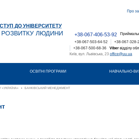
Про за
СТУП ДО УНІВЕРСИТЕТУ
Т РОЗВИТКУ ЛЮДИНИ
Приймальн
+38-067-406-53-92
+38-067-503-64-52
+38-067-328-
+38-067-500-68-36
Viber
відділу обл
Київ, вул. Львівська, 23
office@uu.ua
ОСВІТНІ ПРОГРАМИ
НАВЧАЛЬНО-ВИ
 «УКРАЇНА»
›
БАНКІВСЬКИЙ МЕНЕДЖМЕНТ
нт