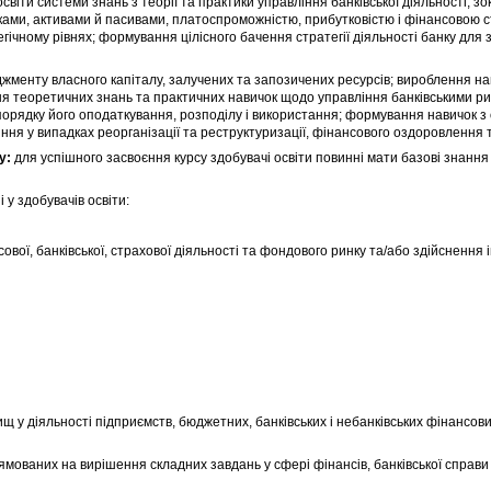
віти системи знань з теорії та практики управління банківської діяльності, зо
ками, активами й пасивами, платоспроможністю, прибутковістю і фінансовою ст
гічному рівнях; формування цілісного бачення стратегії діяльності банку для
менту власного капіталу, залучених та запозичених ресурсів; вироблення на
я теоретичних знань та практичних навичок щодо управління банківськими ри
орядку його оподаткування, розподілу і використання; формування навичок з 
іння у випадках реорганізації та реструктуризації, фінансового оздоровлення 
у:
для успішного засвоєння курсу здобувачі освіти повинні мати базові знання 
у здобувачів освіти:
сової, банківської, страхової діяльності та фондового ринку та/або здійснення 
щ у діяльності підприємств, бюджетних, банківських і небанківських фінансови
ямованих на вирішення складних завдань у сфері фінансів, банківської справи