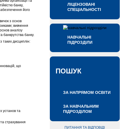
крема організації та
ЛІЦЕНЗОВАНІ
ійкістю банку,
СПЕЦІАЛЬНОСТІ
 забезпечення його
вичок з основ
зиками; вивчення
основ аналізу
та банкрутства банку.
НАВЧАЛЬНІ
з таких дисциплін:
ПІДРОЗДІЛИ
інновацій, що
ПОШУК
ЗА НАПРЯМОМ ОСВІТИ
ЗА НАВЧАЛЬНИМ
х установ та
ПІДРОЗДІЛОМ
 та страхування
ПИТАННЯ ТА ВІДПОВІДІ