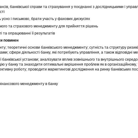
сів, банківської справи та страхування у поєднанні з дослідницькими і управ
сті
усно і письмово, брати участь у фахових дискусіях
ського та страхового менеджменту для прийняття рішень
і та опрацюванні її результатів
ти повинен
ту; теоретичні основи банківського менеджменту; сутність та структуру ризик
ками; сфери діяльності банку, які потребують управління, а також відповідні 
ї банківської установи; аналізувати вплив зовнішнього та внутрішнього середо
ацію у банку та знаходити оптимальні вирішення проблем як в організаційному, 
ективну роботу; проводити маркетингові дослідження на ринку банківських пос
фінансового менеджменту в банку