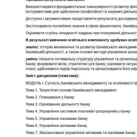
Використовувати фундаментальні закономірності розвитку фінан
інструментами для здійснення професійної та наукової діяльно
Доступно і аргументовано представляти результати досліджень 
Застосовувати поглиблені знання в сфері фінансового, банків
Оцінювати ступінь складності завдань при плануванні діяльност
В результаті вивчення освітнього компоненту здобувач осві
знати:
:
історію виникнення та розвитку банківського менеджмен
банківській діяльності, а також основні методи управління ризи
уміти:
обирати оптимальну структуру управління та організаці
банку; формувати місію, стратегічні цілі банку; оцінювати ситу
плані; здійснювати підбір персоналу та організовувати його еф
Зміст дисципліни (тематика):
МОДУЛЬ І. Сутність банківського менеджменту та особливості 
Тема 1. Теоретичні основи банківського менеджмент.
Тема 2. Планування у банку.
Тема 3. Оцінювання діяльності банку.
Тема 4. Управління системою платежів і розрахунків у банку
Тема 5. Управління пасивами банку
Тема 6. Управління активами банку.
Тема 7. Збалансоване управління активами та пасивами банку.