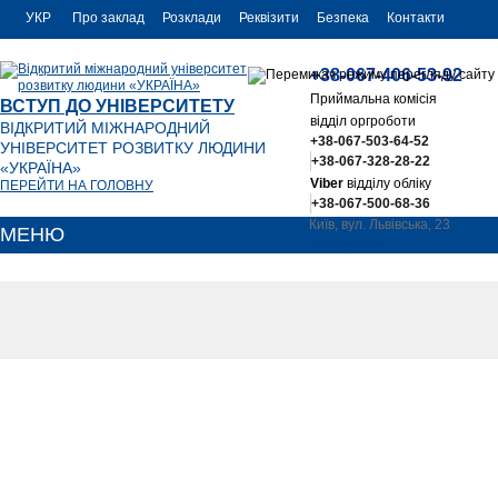
УКР
Про заклад
Розклади
Реквізити
Безпека
Контакти
РУС
+38-067-406-53-92
ENG
Приймальна комісія
ВСТУП ДО УНІВЕРСИТЕТУ
відділ оргроботи
ВІДКРИТИЙ МІЖНАРОДНИЙ
+38-067-503-64-52
УНІВЕРСИТЕТ РОЗВИТКУ ЛЮДИНИ
+38-067-328-28-22
«УКРАЇНА»
Viber
відділу обліку
ПЕРЕЙТИ НА ГОЛОВНУ
+38-067-500-68-36
Київ, вул. Львівська, 23
МЕНЮ
office@uu.ua