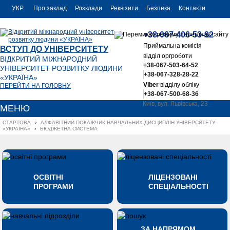
УКР
Про заклад
Розклади
Реквізити
Безпека
Контакти
РУС
+38-067-406-53-92
ENG
Приймальна комісія
ВСТУП ДО УНІВЕРСИТЕТУ
відділ оргроботи
ВІДКРИТИЙ МІЖНАРОДНИЙ
+38-067-503-64-52
УНІВЕРСИТЕТ РОЗВИТКУ ЛЮДИНИ
+38-067-328-28-22
«УКРАЇНА»
Viber
відділу обліку
ПЕРЕЙТИ НА ГОЛОВНУ
+38-067-500-68-36
Київ, вул. Львівська, 23
МЕНЮ
office@uu.ua
СТАРТОВА
›
АЛФАВІТНИЙ ПОКАЖЧИК НАВЧАЛЬНИХ ДИСЦИПЛІН УНІВЕРСИТЕТУ 
«УКРАЇНА»
›
БЮДЖЕТНА СИСТЕМА
ОСВІТНІ
ЛІЦЕНЗОВАНІ
ПРОГРАМИ
СПЕЦІАЛЬНОСТІ
ЗА НАПРЯМОМ