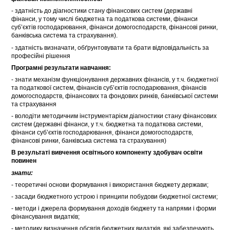
- здатність до діагностики стану фінансових систем (державні
фінанси, у тому числі бюджетна та податкова системи, фінанси
суб’єктів господарювання, фінанси домогосподарств, фінансові ринки,
банківська система та страхування).
- здатність визначати, обґрунтовувати та брати відповідальність за
професійні рішення
Програмні результати навчання:
- знати механізм функціонування державних фінансів, у т.ч. бюджетної
та податкової систем, фінансів суб’єктів господарювання, фінансів
домогосподарств, фінансових та фондових ринків, банківської системи
та страхування
- володіти методичним інструментарієм діагностики стану фінансових
систем (державні фінанси, у т.ч. бюджетна та податкова системи,
фінанси суб’єктів господарювання, фінанси домогосподарств,
фінансові ринки, банківська система та страхування)
В результаті вивчення освітнього компоненту здобувач освіти
повинен
знати:
- теоретичні основи формування і використання бюджету держави;
- засади бюджетного устрою і принципи побудови бюджетної системи;
- методи і джерела формування доходів бюджету та напрями і форми
фінансування видатків;
- методику визначення обсягів бюджетних видатків, які забезпечують