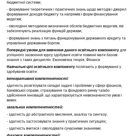
бюджетної системи;
- формуванні теоретичних і практичних знань щодо методів і джерел
формування доходів бюджету та напрямів і форм фінансування
видатків;
- оволодінні методикою визначення обсягів бюджетних видатків, які
забезпечують реалізацію функцій держави;
- формуванні знань з питань функціонування державного кредиту та
управління державним боргом.
Попередні умови для вивчення даного освітнього компоненту
для
успішного засвоєння курсу здобувачі освіти повинні мати базові
знання з таких дисциплін: Економічна теорія, Фінанси
Навчальні цілі освітнього компоненту
полягають у формуванні у
здобувачів освіти:
інтегративної компетентності:
здатність розв’язувати складні задачі і проблеми у сфері фінансів,
банківської справи, страхування та фондового ринку та/або
здійснення інновацій. що характеризується невизначеністю умов і
вимог.
загальних компетентностей:
- здатність до абстрактного мислення, аналізу та синтезу;
- здатність застосовувати знання у практичних ситуаціях;
- здатність вчитися і оволодівати сучасними знаннями;
фахових компетентностей: