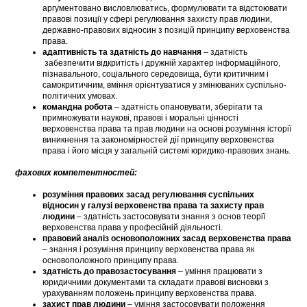
аргументовано висловлюватись, формулювати та відстоювати
правові позиції у сфері регулювання захисту прав людини,
державно-правових відносин з позицій принципу верховенства
права.
адаптивність та здатність до навчання
– здатність
забезпечити відкритість і дружній характер інформаційного,
пізнавального, соціального середовища, бути критичним і
самокритичним, вміння орієнтуватися у змінюваних суспільно-
політичних умовах.
командна робота
– здатність опановувати, зберігати та
примножувати наукові, правові і моральні цінності
верховенства права та прав людини на основі розуміння історії
виникнення та закономірностей дії принципу верховенства
права і його місця у загальній системі юридико-правових знань.
фахових компетентностей:
розуміння правових засад регулювання суспільних
відносин у галузі верховенства права та захисту прав
людини
– здатність застосовувати знання з основ теорії
верховенства права у професійній діяльності.
правовий аналіз основоположних засад верховенства права
– знання і розуміння принципу верховенства права як
основоположного принципу права.
здатність до правозастосування
– уміння працювати з
юридичними документами та складати правові висновки з
урахуванням положень принципу верховенства права.
захист прав людини
– уміння застосовувати положення