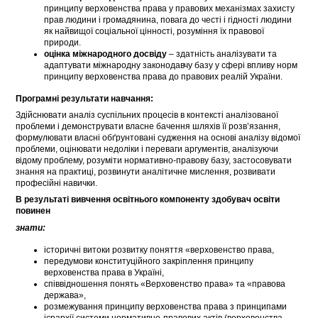
принципу верховенства права у правових механізмах захисту
прав людини і громадянина, повага до честі і гідності людини
як найвищої соціальної цінності, розуміння їх правової
природи.
оцінка міжнародного досвіду
– здатність аналізувати та
адаптувати міжнародну законодавчу базу у сфері впливу норм
принципу верховенства права до правових реалій України.
Програмні результати навчання:
Здійснювати аналіз суспільних процесів в контексті аналізованої
проблеми і демонструвати власне бачення шляхів її розв’язання,
формулювати власні обґрунтовані судження на основі аналізу відомої
проблеми, оцінювати недоліки і переваги аргументів, аналізуючи
відому проблему, розуміти нормативно-правову базу, застосовувати
знання на практиці, розвинути аналітичне мислення, розвивати
професійні навички.
В результаті вивчення освітнього компоненту здобувач освіти
повинен
знати:
історичні витоки розвитку поняття «верховенство права,
передумови конституційного закріплення принципу
верховенства права в Україні,
співвідношення понять «Верховенство права» та «правова
держава»,
розмежування принципу верховенства права з принципами