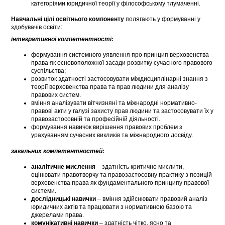
категоріями юридичної теорії у філософському тлумаченні.
Навчальні цілі освітнього компоненту
полягають у формуванні у
здобувачів освіти:
інтегративної компетентності:
формування системного уявлення про принцип верховенства
права як основоположної засади розвитку сучасного правового
суспільства;
розвиток здатності застосовувати міждисциплінарні знання з
теорії верховенства права та прав людини для аналізу
правових систем.
вміння аналізувати вітчизняні та міжнародні нормативно-
правові акти у галузі захисту прав людини та застосовувати їх у
правозастосовній та професійній діяльності.
формування навичок вирішення правових проблем з
урахуванням сучасних викликів та міжнародного досвіду.
загальних компетентностей:
аналітичне мислення
– здатність критично мислити,
оцінювати правотворчу та правозастосовну практику з позицій
верховенства права як фундаментального принципу правової
системи.
дослідницькі навички
– вміння здійснювати правовий аналіз
юридичних актів та працювати з нормативною базою та
джерелами права.
комунікативні навички
– здатність чітко, ясно та