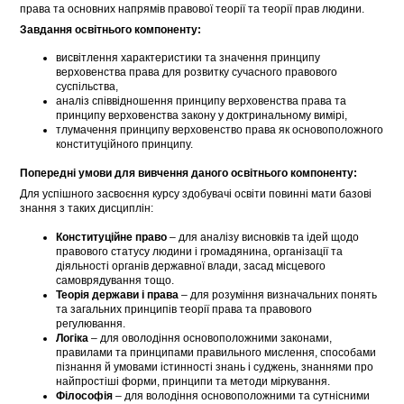
права та основних напрямів правової теорії та теорії прав людини.
Завдання освітнього компоненту:
висвітлення характеристики та значення принципу
верховенства права для розвитку сучасного правового
суспільства,
аналіз співвідношення принципу верховенства права та
принципу верховенства закону у доктринальному вимірі,
тлумачення принципу верховенство права як основоположного
конституційного принципу.
Попередні умови для вивчення даного освітнього компоненту:
Для успішного засвоєння курсу здобувачі освіти повинні мати базові
знання з таких дисциплін:
Конституційне право
– для аналізу висновків та ідей щодо
правового статусу людини і громадянина, організації та
діяльності органів державної влади, засад місцевого
самоврядування тощо.
Теорія держави і права
– для розуміння визначальних понять
та загальних принципів теорії права та правового
регулювання.
Логіка
– для оволодіння основоположними законами,
правилами та принципами правильного мислення, способами
пізнання й умовами істинності знань і суджень, знаннями про
найпростіші форми, принципи та методи міркування.
Філософія
– для володіння основоположними та сутнісними