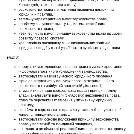
ієрархії системи нормативно-правових актів (верховенства
Конституції, верховенства закону),
верховенство права у вітчизняній правничій доктрині та
юридичній практиці,
загальну характеристику вимог верховенства права,
проблему з’ясування змісту та систематизації вимог
верховенства права,
невичерпність вимог принципу верховенства права як умови
розвитку правової системи,
хронологічно послідовну лінію визначальних політико-
юридичних подій у житті українського суспільства і держави.
вміти:
оперувати методологією пізнання права в умовах зростання
інформації і постійного ускладнення законодавства,
застосовувати навики сучасного юридичного мислення,
вірно орієнтуватися у пошуках права і утвердженні його
верховенства в майбутній практичній діяльності,
тлумачити принцип верховенства права і принцип поділу
влади, аналізувати вимоги (складових) верховенства права,
стану та перспектив їх втілення у вітчизняну юридичну
практику,
сприймати верховенство права як установчої і регулятивної
концепції юридичного аналізу,
застосовувати основні положення принципу верховенства
права у політичній та юридичній площинах,
розглядати особливості реалізації вимог верховенства права у
різних сферах: у сфері законодавчої влади,