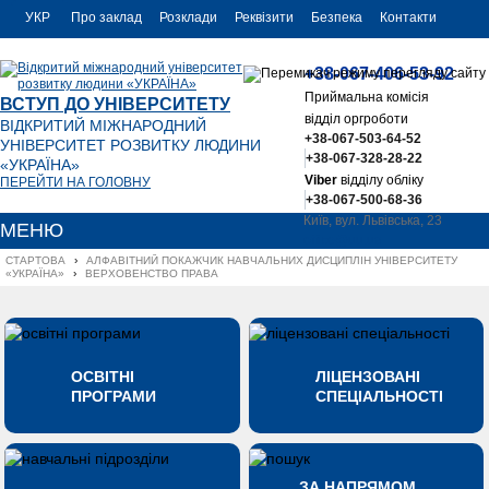
УКР
Про заклад
Розклади
Реквізити
Безпека
Контакти
РУС
+38-067-406-53-92
ENG
Приймальна комісія
ВСТУП ДО УНІВЕРСИТЕТУ
відділ оргроботи
ВІДКРИТИЙ МІЖНАРОДНИЙ
+38-067-503-64-52
УНІВЕРСИТЕТ РОЗВИТКУ ЛЮДИНИ
+38-067-328-28-22
«УКРАЇНА»
Viber
відділу обліку
ПЕРЕЙТИ НА ГОЛОВНУ
+38-067-500-68-36
Київ, вул. Львівська, 23
МЕНЮ
office@uu.ua
СТАРТОВА
›
АЛФАВІТНИЙ ПОКАЖЧИК НАВЧАЛЬНИХ ДИСЦИПЛІН УНІВЕРСИТЕТУ 
«УКРАЇНА»
›
ВЕРХОВЕНСТВО ПРАВА
ОСВІТНІ
ЛІЦЕНЗОВАНІ
ПРОГРАМИ
СПЕЦІАЛЬНОСТІ
ЗА НАПРЯМОМ