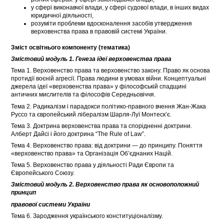
у сфері виконавчої влади, у сфері судової влади, в інших видах
юридичної діяльності,
розуміти проблеми вдосконалення засобів утвердження
верховенства права в правовій системі України.
Зміст освітнього компоненту
(тематика)
Змістовий модуль 1. Генеза ідеї верховенства права
Тема 1. Верховенство права та верховенство закону. Право як основа
протидії воєній агресії. Права людини в умовах війни. Концептуальні
джерела ідеї «верховенства права» у філософській спадщині
античних мислителів та філософів Середньовіччя.
Тема 2. Радикалізм і парадокси політико-правного вчення Жан-Жака
Руссо та європейський лібералізм Шарля-Луї Монтеск’є.
Тема 3. Доктрина верховенства права та спорідненні доктрини.
Алберт Дайсі і його доктрина “The Rule of Law”.
Тема 4. Верховенство права: від доктрини — до принципу. Поняття
«верховенство права» та Організація Об’єднаних Націй.
Тема 5. Верховенство права у діяльності Ради Європи та
Європейського Союзу.
Змістовий модуль 2. Верховенство права як основоположний
принцип
правової системи України
Тема 6. Зародження українського конституціоналізму.