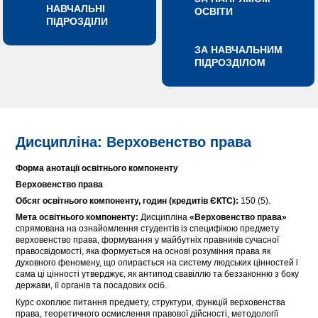
НАВЧАЛЬНІ
ОСВІТИ
ПІДРОЗДІЛИ
ЗА НАВЧАЛЬНИМ
ПІДРОЗДІЛОМ
Дисципліна: Верховенство права
Форма анотації освітнього компоненту
Верховенство права
Обсяг освітнього компоненту, годин (кредитів ЄКТС):
150 (5).
Мета освітнього компоненту:
Дисципліна
«Верховенство права»
спрямована на ознайомлення студентів із специфікою предмету
верховенство права, формування у майбутніх правників сучасної
правосвідомості, яка формується на основі розуміння права як
духовного феномену, що опирається на систему людських цінностей і
сама ці цінності утверджує, як антипод свавіллю та беззаконню з боку
держави, її органів та посадових осіб.
Курс охоплює питання предмету, структури, функцій верховенства
права, теоретичного осмислення правової дійсності, методології