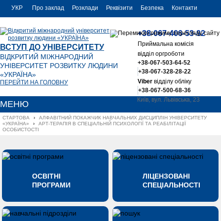
УКР
Про заклад
Розклади
Реквізити
Безпека
Контакти
РУС
+38-067-406-53-92
ENG
Приймальна комісія
ВСТУП ДО УНІВЕРСИТЕТУ
відділ оргроботи
ВІДКРИТИЙ МІЖНАРОДНИЙ
+38-067-503-64-52
УНІВЕРСИТЕТ РОЗВИТКУ ЛЮДИНИ
+38-067-328-28-22
«УКРАЇНА»
Viber
відділу обліку
ПЕРЕЙТИ НА ГОЛОВНУ
+38-067-500-68-36
Київ, вул. Львівська, 23
МЕНЮ
office@uu.ua
СТАРТОВА
›
АЛФАВІТНИЙ ПОКАЖЧИК НАВЧАЛЬНИХ ДИСЦИПЛІН УНІВЕРСИТЕТУ 
«УКРАЇНА»
›
АРТ-ТЕРАПІЯ В СПЕЦІАЛЬНІЙ ПСИХОЛОГІЇ ТА РЕАБІЛІТАЦІЇ 
ОСОБИСТОСТІ
ОСВІТНІ
ЛІЦЕНЗОВАНІ
ПРОГРАМИ
СПЕЦІАЛЬНОСТІ