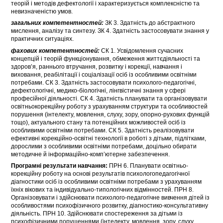
теорій і методів дефектології і характеризується комплексністю та
невизначеністю умов.
загальних компетентностей:
ЗК 3. Здатність до абстрактного
мислення, аналізу та синтезу. ЗК 4. Здатність застосовувати знання у
практичних ситуаціях.
фахових компетентностей:
СК 1. Усвідомлення сучасних
концепцій і теорій функціонування, обмеження життєдіяльності та
здоров’я, раннього втручання, розвитку і корекції, навчання і
виховання, реабілітації і соціалізації осіб із особливими освітніми
потребами. СК 3. Здатність застосовувати психолого-педагогічні,
дефектологічні, медико-біологічні, лінгвістичні знання у сфері
професійної діяльності. СК 4. Здатність планувати та організовувати
освітньокорекційну роботу з урахуванням структури та особливостей
порушення (інтелекту, мовлення, слуху, зору, опорно-рухових функцій
тощо), актуального стану та потенційних можливостей осіб із
особливими освітніми потребами. СК 5. Здатність реалізовувати
ефективні корекційно-освітні технології в роботі з дітьми, підлітками,
дорослими з особливими освітніми потребами, доцільно обирати
методичне й інформаційно-комп’ютерне забезпечення.
Програмні результати навчання:
ПРН 6. Планувати освітньо-
корекційну роботу на основі результатів психологопедагогічної
діагностики осіб із особливими освітніми потребами з урахуванням
їхніх вікових та індивідуально-типологічних відмінностей. ПРН 8.
Організовувати і здійснювати психолого-педагогічне вивчення дітей із
особливостями психофізичного розвитку, діагностико-консультативну
діяльність. ПРН 10. Здійснювати спостереження за дітьми із
психофізичними порушеннями (інтелекту, мовлення, зору, слуху,