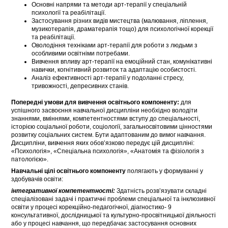
Основні напрями та методи арт-терапії у спеціальній
психології та реабілітації.
Застосування різних видів мистецтва (малювання, ліплення,
музикотерапія, драматерапія тощо) для психологічної корекції
та реабілітації.
Оволодіння техніками арт-терапії для роботи з людьми з
особливими освітніми потребами.
Вивчення впливу арт-терапії на емоційний стан, комунікативні
навички, когнітивний розвиток та адаптацію особистості.
Аналіз ефективності арт-терапії у подоланні стресу,
тривожності, депресивних станів.
Попередні умови для вивчення освітнього компоненту:
для
успішного засвоєння навчальної дисципліни необхідно володіти
знаннями, вміннями, компетентностями вступу до спеціальності,
історією соціальної роботи, соціології, загальносвітовими цінностями
розвитку соціальних систем. Бути адаптованим до вимог навчання.
Дисципліни, вивчення яких обов’язково передує цій дисципліні:
«Психологія», «Спеціальна психологія», «Анатомія та фізіологія з
патологією».
Навчальні цілі освітнього компоненту
полягають у формуванні у
здобувачів освіти:
інтегративної компетентності:
Здатність розв’язувати складні
спеціалізовані задачі і практичні проблеми спеціальної та інклюзивної
освіти у процесі корекційно-педагогічної, діагностико- 9
консультативної, дослідницької та культурно-просвітницької діяльності
або у процесі навчання, що передбачає застосування основних