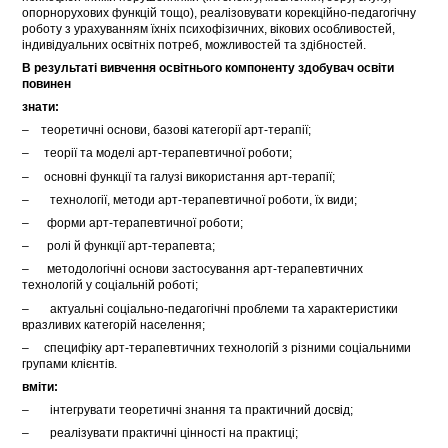
опорнорухових функцій тощо), реалізовувати корекційно-педагогічну
роботу з урахуванням їхніх психофізичних, вікових особливостей,
індивідуальних освітніх потреб, можливостей та здібностей.
В результаті вивчення освітнього компоненту здобувач освіти
повинен
знати:
– теоретичні основи, базові категорії арт-терапії;
– теорії та моделі арт-терапевтичної роботи;
– основні функції та галузі використання арт-терапії;
– технології, методи арт-терапевтичної роботи, їх види;
– форми арт-терапевтичної роботи;
– ролі й функції арт-терапевта;
– методологічні основи застосування арт-терапевтичних
технологій у соціальній роботі;
– актуальні соціально-педагогічні проблеми та характеристики
вразливих категорій населення;
– специфіку арт-терапевтичних технологій з різними соціальними
групами клієнтів.
вміти:
– інтегрувати теоретичні знання та практичний досвід;
– реалізувати практичні цінності на практиці;