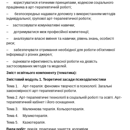
– користуватися етичними принципами, кодексом соціального
працівника в арт-терапевтичній роботі;
– безпосередньо надавати допомогу з використанням методів
індивідуальної, групової арт-терапевтичної роботи;
– застосовувати комунікативні навички;
– дотримуватися меж професійної компетенції;
– аналізувати власні вміння та навички, рівень знань, особисті
риси;
– забезпечувати отримання необхідної для роботи об'єктивної
інформації з різних джерел;
– оцінювати ефективність власної роботи на дієвість
застосовуваних методів та моделей.
Зміст освітнього компоненту (тематика):
Змістовий модуль 1. Теоретичні засади психодіагностики
Тема 1. Арт-терапія:
феномен творчості в психології. Загальні
закономірності арт-терапевтичної роботи.
Тема 2. Арт-терапевтичні технології в соціальній роботі та освіті. Арт-
терапевтичний кабінет і його оснащення.
Тема 3. Малюнкова терапія. Кольоротерапія.
Тема 4. Музикотерапія.
Тема 5. Казкотерапія.
Види робіт:
лекція, практичне заняття, колоквіум.