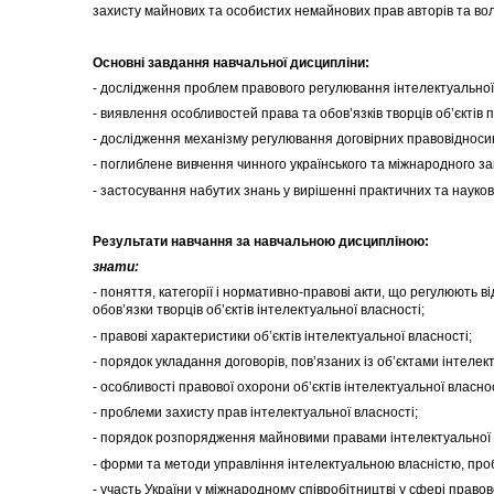
захисту майнових та особистих немайнових прав авторів та володі
Основні завдання навчальної дисципліни:
- дослідження проблем правового регулювання інтелектуальної
- виявлення особливостей права та обов’язків творців об’єктів 
- дослідження механізму регулювання договірних правовідносин
- поглиблене вивчення чинного українського та міжнародного з
- застосування набутих знань у вирішенні практичних та науков
Результати навчання за навчальною дисципліною:
знати:
- поняття, категорії і нормативно-правові акти, що регулюють в
обов’язки творців об’єктів інтелектуальної власності;
- правові характеристики об’єктів інтелектуальної власності;
- порядок укладання договорів, пов’язаних із об’єктами інтелек
- особливості правової охорони об’єктів інтелектуальної власност
- проблеми захисту прав інтелектуальної власності;
- порядок розпорядження майновими правами інтелектуальної 
- форми та методи управління інтелектуальною власністю, про
- участь України у міжнародному співробітництві у сфері правов