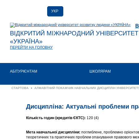
УКР
РУС
В
ENG
ВІДКРИТИЙ МІЖНАРОДНИЙ УНІВЕРСИТЕ
«УКРАЇНА»
ПЕРЕЙТИ НА ГОЛОВНУ
АБІТУРІЄНТАМ
ШКОЛЯРАМ
СТАРТОВА
›
АЛФАВІТНИЙ ПОКАЖЧИК НАВЧАЛЬНИХ ДИСЦИПЛІН УНІВЕРСИТЕТУ
Дисципліна: Актуальні проблеми пр
Кількість годин (кредитів ЄКТС):
120 (4)
Мета навчальної дисципліни:
поглиблене, проблемно орієнтова
теоретичних та практичних проблем опанування правового механ