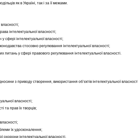
льців як в Україні, так і за її межами.
 власності;
права інтелектуальної власності;
 у сфері інтелектуальної власності;
аконодавства стосовно регулювання інтелектуальної власності;
их питань у сфері правового регулювання інтелектуальної власності.
ідносини з приводу створення, використання об’єктів інтелектуальної власності
туальної власності;
і та прав їх творців;
власності;
блеми їх удосконалення;
ої охорони інтелектуальної власності.