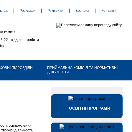
клад
Розклади
Реквізити
Безпека
Контакти
а комісія
28-22
відділ оргроботи
іку
ХОВНІ ПІДРОЗДІЛИ
ПРИЙМАЛЬНА КОМІСІЯ ТА НОРМАТИВНІ
ДОКУМЕНТИ
ОСВІТНІ ПРОГРАМИ
ості, усвідомлення
творчої діяльності,