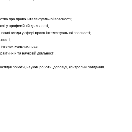
вства про право інтелектуальної власності;
ті у професійній діяльності;
онавчої влади у сфері права інтелектуальної власності;
ьності;
 інтелектуальних прав;
актичній та науковій діяльності.
дослідні роботи, наукові роботи, доповіді, контрольні завдання.