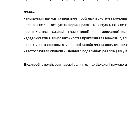
вміти:
- вирішувати наукові та практичні проблеми в системі законода
- правильно застосовувати норми права інтелектуальної власнос
- орієнтуватися в системі та компетенції органів державної вик
- додержуватися вимог законності в практичній та науковій діял
- ефективно застосовувати правові засоби для захисту власних
- застосовувати опановані знання з подальшою реалізацією у пр
Види робіт:
лекції, семінарські заняття, індивідуальні науково-