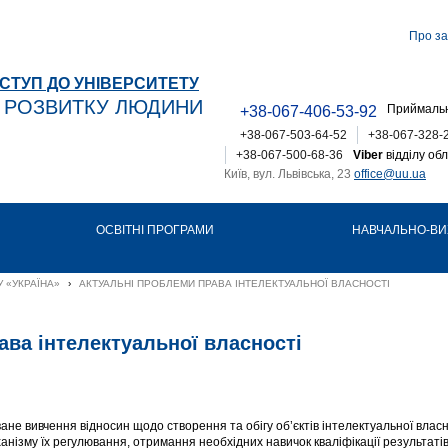
Про за
СТУП ДО УНІВЕРСИТЕТУ
Т РОЗВИТКУ ЛЮДИНИ
Приймальн
+38-067-406-53-92
+38-067-503-64-52
+38-067-328-
+38-067-500-68-36
Viber
відділу обл
Київ, вул. Львівська, 23
office@uu.ua
ОСВІТНІ ПРОГРАМИ
НАВЧАЛЬНО-ВИ
 «УКРАЇНА»
›
АКТУАЛЬНІ ПРОБЛЕМИ ПРАВА ІНТЕЛЕКТУАЛЬНОЇ ВЛАСНОСТІ
ава інтелектуальної власності
не вивчення відносин щодо створення та обігу об’єктів інтелектуальної власн
ізму їх регулювання, отримання необхідних навичок кваліфікації результатів 