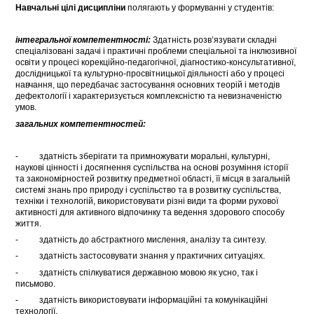
Навчальні цілі дисципліни
полягають у формуванні у студентів:
інтегральної компетентності:
Здатність розв’язувати складні
спеціалізовані задачі і практичні проблеми спеціальної та інклюзивної
освіти у процесі корекційно-педагогічної, діагностико-консультативної,
дослідницької та культурно-просвітницької діяльності або у процесі
навчання, що передбачає застосування основних теорій і методів
дефектології і характеризується комплексністю та невизначеністю
умов.
загальних компетентностей:
- здатність зберігати та примножувати моральні, культурні,
наукові цінності і досягнення суспільства на основі розуміння історії
та закономірностей розвитку предметної області, її місця в загальній
системі знань про природу і суспільство та в розвитку суспільства,
техніки і технологій, використовувати різні види та форми рухової
активності для активного відпочинку та ведення здорового способу
життя.
- здатність до абстрактного мислення, аналізу та синтезу.
- здатність застосовувати знання у практичних ситуаціях.
- здатність спілкуватися державною мовою як усно, так і
письмово.
- здатність використовувати інформаційні та комунікаційні
технології.