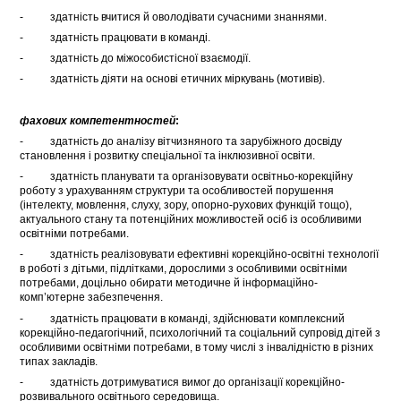
- здатність вчитися й оволодівати сучасними знаннями.
- здатність працювати в команді.
- здатність до міжособистісної взаємодії.
- здатність діяти на основі етичних міркувань (мотивів).
фахових компетентностей
:
- здатність до аналізу вітчизняного та зарубіжного досвіду
становлення і розвитку спеціальної та інклюзивної освіти.
- здатність планувати та організовувати освітньо-корекційну
роботу з урахуванням структури та особливостей порушення
(інтелекту, мовлення, слуху, зору, опорно-рухових функцій тощо),
актуального стану та потенційних можливостей осіб із особливими
освітніми потребами.
- здатність реалізовувати ефективні корекційно-освітні технології
в роботі з дітьми, підлітками, дорослими з особливими освітніми
потребами, доцільно обирати методичне й інформаційно-
комп’ютерне забезпечення.
- здатність працювати в команді, здійснювати комплексний
корекційно-педагогічний, психологічний та соціальний супровід дітей з
особливими освітніми потребами, в тому числі з інвалідністю в різних
типах закладів.
- здатність дотримуватися вимог до організації корекційно-
розвивального освітнього середовища.