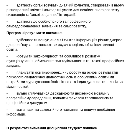
- здатність організовувати дитячий колектив, створювати в ньому
рівноправний клімат і комфортні умови для особистісного розвитку
вихованців та їхньої соціальної інтеграції.
- здатність до особистісного та професійного
самовдосконалення, навчання та саморозвитку.
Програмні результати навчання:
- здійснювати пошук, аналіз і синтез інформації з різних джерел
для розв’язування конкретних задач спеціальної та інклюзивної
освіти.
- -розуміти закономірності та особливості розвитку і
функціонування, обмеження життєдіяльності в контексті професійних
завдань.
- планувати освітньо-корекційну роботу на основі результатів
психолого-педагогічної діагностики осіб із особливими освітніми
потребами з урахуванням їхніх вікових та індивідуально-типологічних
відмінностей.
- вільно спілкуватися державною та іноземною мовами у
професійному середовищі, володіти фаховою термінологією та
професійним дискурсом.
- мати навички самостійного навчання та пошуку необхідної
інформації.
В результаті вивчення дисципліни студент повинен