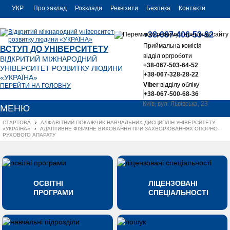
УКР
Про заклад
Розклади
Реквізити
Безпека
Контакти
РУС
+38-067-406-53-92
ENG
Приймальна комісія
ВСТУП ДО УНІВЕРСИТЕТУ
відділ оргроботи
ВІДКРИТИЙ МІЖНАРОДНИЙ
+38-067-503-64-52
УНІВЕРСИТЕТ РОЗВИТКУ ЛЮДИНИ
+38-067-328-28-22
«УКРАЇНА»
Viber
відділу обліку
ПЕРЕЙТИ НА ГОЛОВНУ
+38-067-500-68-36
Київ, вул. Львівська, 23
МЕНЮ
office@uu.ua
СТАРТОВА
›
АЛФАВІТНИЙ ПОКАЖЧИК НАВЧАЛЬНИХ ДИСЦИПЛІН УНІВЕРСИТЕТУ 
«УКРАЇНА»
›
АДАПТИВНЕ ФІЗИЧНЕ ВИХОВАННЯ ПРИ ЗАХВОРЮВАННЯХ ОПОРНО-
РУХОВОГО АПАРАТУ
ОСВІТНІ
ЛІЦЕНЗОВАНІ
ПРОГРАМИ
СПЕЦІАЛЬНОСТІ