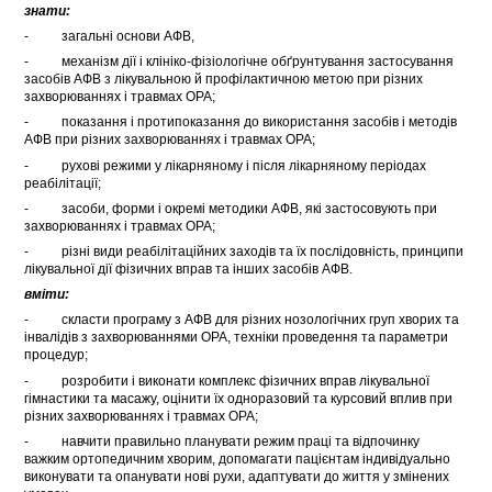
знати:
- загальні основи АФВ,
- механізм дії і клініко-фізіологічне обґрунтування застосування
засобів АФВ з лікувальною й профілактичною метою при різних
захворюваннях і травмах ОРА;
- показання і протипоказання до використання засобів і методів
АФВ при різних захворюваннях і травмах ОРА;
- рухові режими у лікарняному і після лікарняному періодах
реабілітації;
- засоби, форми і окремі методики АФВ, які застосовують при
захворюваннях і травмах ОРА;
- різні види реабілітаційних заходів та їх послідовність, принципи
лікувальної дії фізичних вправ та інших засобів АФВ.
вміти:
- скласти програму з АФВ для різних нозологічних груп хворих та
інвалідів з захворюваннями ОРА, техніки проведення та параметри
процедур;
- розробити і виконати комплекс фізичних вправ лікувальної
гімнастики та масажу, оцінити їх одноразовий та курсовий вплив при
різних захворюваннях і травмах ОРА;
- навчити правильно планувати режим праці та відпочинку
важким ортопедичним хворим, допомагати пацієнтам індивідуально
виконувати та опанувати нові рухи, адаптувати до життя у змінених