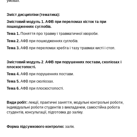
умовах.
Зміст дисципліни (тематика):
Змістовий модуль 1. АФВ при переломах кісток та при
пошкодженнях суглобів.
Тема 1.
Поняття про травму і травматичної хвороби.
Тема 2.
АФВ при пошкодженнях суглобів.
Тема 3.
АФВ при переломах хребта і тазу травмах кисті і стоп.
Змістовий модуль 2
.
АФВ при порушеннях постави, сколіозах і
плоскостопості.
Тема 4.
АФВ при порушеннях постави.
Тема 5.
АФВ при сколіозах.
Тема 6.
АФВ при плоскостопості.
Види робіт:
лекції, практичні заняття, модульні контрольні роботи,
індивідуальні роботи студентів з викладачем, самостійна робота
студентів, консультації, підготовка до заліку.
Форма підсумкового контролю:
залік.