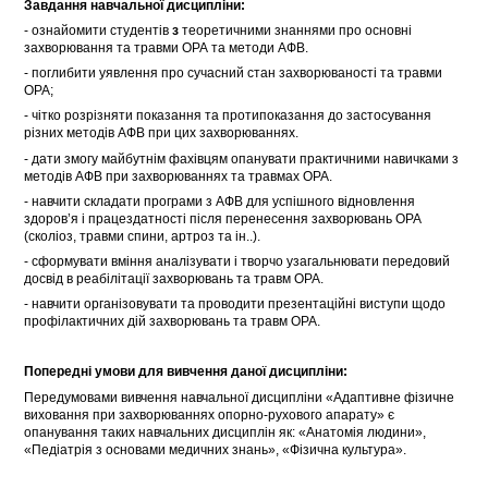
Завдання навчальної дисципліни:
- ознайомити студентів
з
теоретичними знаннями про основні
захворювання та травми ОРА та методи АФВ.
- поглибити уявлення про сучасний стан захворюваності та травми
ОРА;
- чітко розрізняти показання та протипоказання до застосування
різних методів АФВ при цих захворюваннях.
- дати змогу майбутнім фахівцям опанувати практичними навичками з
методів АФВ при захворюваннях та травмах ОРА.
- навчити складати програми з АФВ для успішного відновлення
здоров’я і працездатності після перенесення захворювань ОРА
(сколіоз, травми спини, артроз та ін..).
- сформувати вміння аналізувати і творчо узагальнювати передовий
досвід в реабілітації захворювань та травм ОРА.
- навчити організовувати та проводити презентаційні виступи щодо
профілактичних дій захворювань та травм ОРА.
Попередні умови для вивчення даної дисципліни:
Передумовами вивчення навчальної дисципліни «Адаптивне фізичне
виховання при захворюваннях опорно-рухового апарату» є
опанування таких навчальних дисциплін як: «Анатомія людини»,
«Педіатрія з основами медичних знань», «Фізична культура».