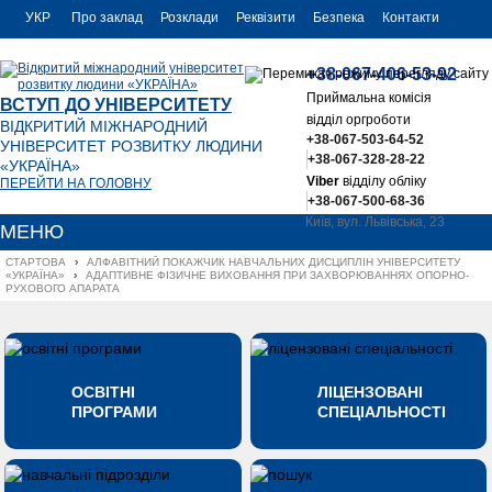
УКР
Про заклад
Розклади
Реквізити
Безпека
Контакти
РУС
+38-067-406-53-92
ENG
Приймальна комісія
ВСТУП ДО УНІВЕРСИТЕТУ
відділ оргроботи
ВІДКРИТИЙ МІЖНАРОДНИЙ
+38-067-503-64-52
УНІВЕРСИТЕТ РОЗВИТКУ ЛЮДИНИ
+38-067-328-28-22
«УКРАЇНА»
Viber
відділу обліку
ПЕРЕЙТИ НА ГОЛОВНУ
+38-067-500-68-36
Київ, вул. Львівська, 23
МЕНЮ
office@uu.ua
СТАРТОВА
›
АЛФАВІТНИЙ ПОКАЖЧИК НАВЧАЛЬНИХ ДИСЦИПЛІН УНІВЕРСИТЕТУ 
«УКРАЇНА»
›
АДАПТИВНЕ ФІЗИЧНЕ ВИХОВАННЯ ПРИ ЗАХВОРЮВАННЯХ ОПОРНО-
РУХОВОГО АПАРАТА
ОСВІТНІ
ЛІЦЕНЗОВАНІ
ПРОГРАМИ
СПЕЦІАЛЬНОСТІ