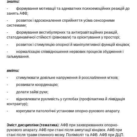
з
нати:
- формування мотивації та адекватних психоемоційних реакцій до
занять АФВ;
- розвиток і вдосконалення сприйняття усіма сенсорними
системами;
- формування вестибулярних та антигравітаційних реакцій,
статодинамічної стійкості (рівноваги) та орієнтування у просторі;
- розвиток і стимуляцію опорної й маніпулятивної функцій кінцівок;
- нормалізацію співвідношення нервових процесів збудження і
гальмування.
вмі
ти:
- стимулювати довільне напруження й розслаблення м’язів;
- розвивати координацію;
- долати зайві рухи;
- відновлювати рухливість у суглобах (профілактика й ліквідація
контрактур);
- корегувати патологічні установки опорно-рухового апарату.
Зміст дисципліни (тематика
): АФВ при захворюваннях опорно-
рухового апарату. АФВ при стані після ампутації кінцівок. АФВ при
стані після травм спинного мозку. Полімієліт та АФВ. АФВ при ДЦП.