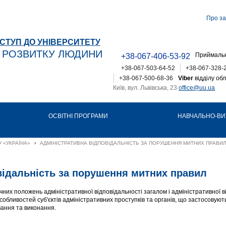
Про за
СТУП ДО УНІВЕРСИТЕТУ
Т РОЗВИТКУ ЛЮДИНИ
Приймальн
+38-067-406-53-92
+38-067-503-64-52
+38-067-328-
+38-067-500-68-36
Viber
відділу обл
Київ, вул. Львівська, 23
office@uu.ua
ОСВІТНІ ПРОГРАМИ
НАВЧАЛЬНО-ВИ
 «УКРАЇНА»
›
АДМІНІСТРАТИВНА ВІДПОВІДАЛЬНІСТЬ ЗА ПОРУШЕННЯ МИТНИХ ПРАВИ
відальність за порушення митних правил
их положень адміністративної відповідальності загалом і адміністративної в
обливостей суб'єктів адміністративних проступків та органів, що застосовуют
вання та виконання.