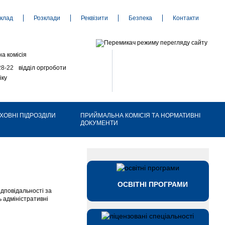
клад
Розклади
Реквізити
Безпека
Контакти
а комісія
28-22
відділ оргроботи
іку
ХОВНІ ПІДРОЗДІЛИ
ПРИЙМАЛЬНА КОМІСІЯ ТА НОРМАТИВНІ
ДОКУМЕНТИ
Л
ОСВІТНІ ПРОГРАМИ
ідповідальності за
ь адміністративні