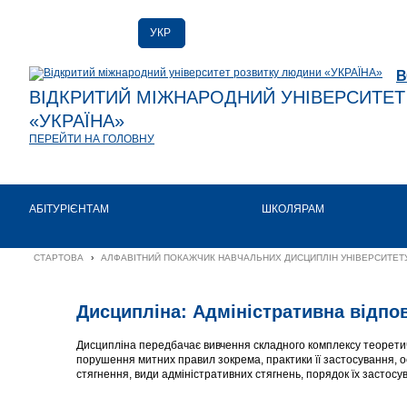
УКР
РУС
В
ENG
ВІДКРИТИЙ МІЖНАРОДНИЙ УНІВЕРСИТЕ
«УКРАЇНА»
ПЕРЕЙТИ НА ГОЛОВНУ
АБІТУРІЄНТАМ
ШКОЛЯРАМ
СТАРТОВА
›
АЛФАВІТНИЙ ПОКАЖЧИК НАВЧАЛЬНИХ ДИСЦИПЛІН УНІВЕРСИТЕТУ
Дисципліна: Адміністративна відпо
Дисципліна передбачає вивчення складного комплексу теоретичн
порушення митних правил зокрема, практики її застосування, ос
стягнення, види адміністративних стягнень, порядок їх застосу