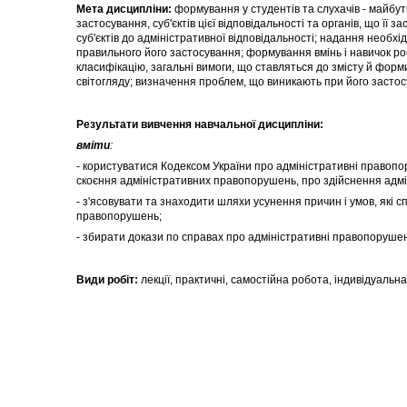
Мета дисципліни:
формування у студентів та слухачів - майбутн
застосування, суб'єктів цієї відповідальності та органів, що ї
суб'єктів до адміністративної відповідальності; надання необх
правильного його застосування; формування вмінь і навичок р
класифікацію, загальні вимоги, що ставляться до змісту й фор
світогляду; визначення проблем, що виникають при його застос
Результати вивчення навчальної дисципліни:
вміти
:
- користуватися Кодексом України про адміністративні правопо
скоєння адміністративних правопорушень, про здійснення адмін
- з'ясовувати та знаходити шляхи усунення причин і умов, як
правопорушень;
- збирати докази по справах про адміністративні правопорушен
Види робіт:
лекції, практичні, самостійна робота, індивідуальна