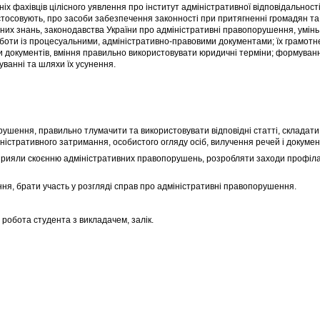
іх фахівців цілісного уявлення про інститут адміністративної відповідальності,
ї застосовують, про засоби забезпечення законності при притягненні громадян т
ідних знань, законодавства України про адміністративні правопорушення, умінь
оботи із процесуальними, адміністративно-правовими документами; їх грамотн
ми документів, вміння правильно використовувати юридичні терміни; формуван
уванні та шляхи їх усунення.
рушення, правильно тлумачити та використовувати відповідні статті, складат
істративного затримання, особистого огляду осіб, вилучення речей і документ
і сприяли скоєнню адміністративних правопорушень, розробляти заходи профіл
ня, брати участь у розгляді справ про адміністративні правопорушення.
 робота студента з викладачем, залік.