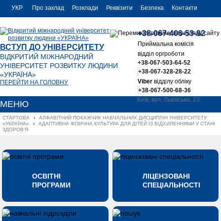
УКР
Про заклад
Розклади
Реквізити
Безпека
Контакти
РУС
+38-067-406-53-92
ENG
Приймальна комісія
ВСТУП ДО УНІВЕРСИТЕТУ
відділ оргроботи
ВІДКРИТИЙ МІЖНАРОДНИЙ
+38-067-503-64-52
УНІВЕРСИТЕТ РОЗВИТКУ ЛЮДИНИ
+38-067-328-28-22
«УКРАЇНА»
Viber
відділу обліку
ПЕРЕЙТИ НА ГОЛОВНУ
+38-067-500-68-36
Київ, вул. Львівська, 23
МЕНЮ
office@uu.ua
СТАРТОВА
›
АЛФАВІТНИЙ ПОКАЖЧИК НАВЧАЛЬНИХ ДИСЦИПЛІН УНІВЕРСИТЕТУ 
«УКРАЇНА»
›
АДАПТИВНА ФІЗИЧНА КУЛЬТУРА ДЛЯ ДІТЕЙ ІЗ ВІДХИЛЕННЯМИ У СТАНІ 
ЗДОРОВ’Я
ОСВІТНІ
ЛІЦЕНЗОВАНІ
ПРОГРАМИ
СПЕЦІАЛЬНОСТІ