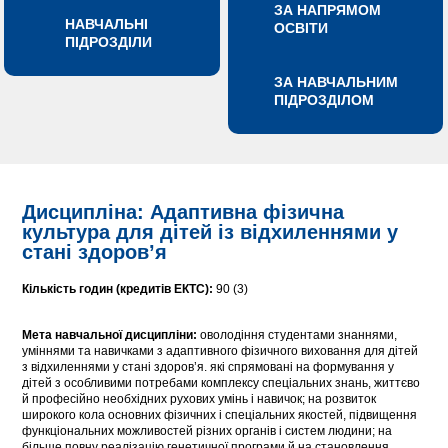
ЗА НАПРЯМОМ
НАВЧАЛЬНІ
ОСВІТИ
ПІДРОЗДІЛИ
ЗА НАВЧАЛЬНИМ
ПІДРОЗДІЛОМ
Дисципліна: Адаптивна фізична
культура для дітей із відхиленнями у
стані здоров’я
Кількість годин (кредитів ЕКТС):
90 (3)
Мета навчальної дисципліни:
оволодіння студентами знаннями,
уміннями та навичками з адаптивного фізичного виховання для дітей
з відхиленнями у стані здоров’я. які спрямовані на формування у
дітей з особливими потребами комплексу спеціальних знань, життєво
й професійно необхідних рухових умінь і навичок; на розвиток
широкого кола основних фізичних і спеціальних якостей, підвищення
функціональних можливостей різних органів і систем людини; на
більше повну реалізацію генетичної програми й на становлення,