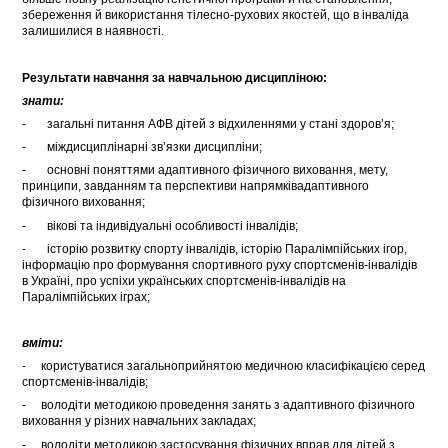
збереження й використання тілесно-рухових якостей, що в інваліда
залишилися в наявності.
Результати навчання за навчальною дисципліною:
знати:
- загальні питання АФВ дітей з відхиленнями у стані здоров’я;
- міждисциплінарні зв’язки дисципліни;
- основні поняттями адаптивного фізичного виховання, мету,
принципи, завданням та перспективи напрямківадаптивного
фізичного виховання;
- вікові та індивідуальні особливості інвалідів;
- історію розвитку спорту інвалідів, історію Паралімпійських ігор,
інформацію про формування спортивного руху спортсменів-інвалідів
в Україні, про успіхи українських спортсменів-інвалідів на
Паралімпійських іграх;
вміти:
- користуватися загальноприйнятою медичною класифікацією серед
спортсменів-інвалідів;
- володіти методикою проведення занять з адаптивного фізичного
виховання у різних навчальних закладах;
- володіти методикою застосування фізичних вправ для дітей з