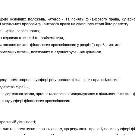
основних положень, категорій та понять фінансового права, сучасног
 актуальних проблем фінансового права на сучасному етапі його розвитку;
нь фінансового права;
ідносин в аспекті їх проблематики;
лювання питань фінансових правовідносин у розрізі їх проблематики;
лемних питань, пов’язаних із адмініструванням фінансів.
су нормотворення у сфері регулювання фінансових правовідносин;
давства України;
 державної влади, органів місцевого самоврядування в діяльності з питань ф
витку у сфері фінансових правовідносин.
равничій діяльності;
их та нормативно-правових норм, що регулюють правовідносини у сфері фін