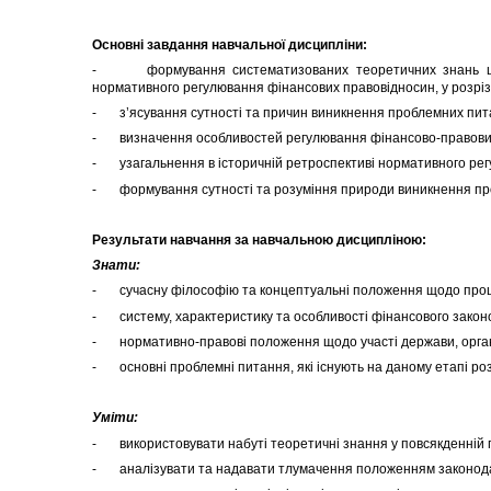
Основні завдання навчальної дисципліни:
- формування систематизованих теоретичних знань щодо 
нормативного регулювання фінансових правовідносин, у розрізі
- з’ясування сутності та причин виникнення проблемних пита
- визначення особливостей регулювання фінансово-правових в
- узагальнення в історичній ретроспективі нормативного регу
- формування сутності та розуміння природи виникнення проб
Результати навчання за навчальною дисципліною:
Знати:
- сучасну філософію та концептуальні положення щодо проце
- систему, характеристику та особливості фінансового законо
- нормативно-правові положення щодо участі держави, органів
- основні проблемні питання, які існують на даному етапі роз
Уміти:
- використовувати набуті теоретичні знання у повсякденній п
- аналізувати та надавати тлумачення положенням законодавч