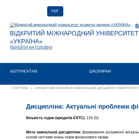
УКР
РУС
В
ENG
ВІДКРИТИЙ МІЖНАРОДНИЙ УНІВЕРСИТЕ
«УКРАЇНА»
ПЕРЕЙТИ НА ГОЛОВНУ
АБІТУРІЄНТАМ
ШКОЛЯРАМ
СТАРТОВА
›
АЛФАВІТНИЙ ПОКАЖЧИК НАВЧАЛЬНИХ ДИСЦИПЛІН УНІВЕРСИТЕТУ
Дисципліна: Актуальні проблеми фі
Кількість годин (кредитів ЄКТС):
150 (5)
Мета навчальної дисципліни:
формування розуміння актуальн
основі системи знань норм фінансового права.