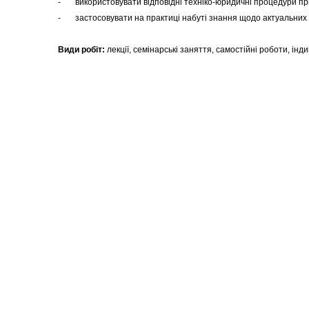
- використовувати відповідні техніко-юридичні процедури при
- застосовувати на практиці набуті знання щодо актуальних 
Види робіт:
лекції, семінарські заняття, самостійні роботи, інд