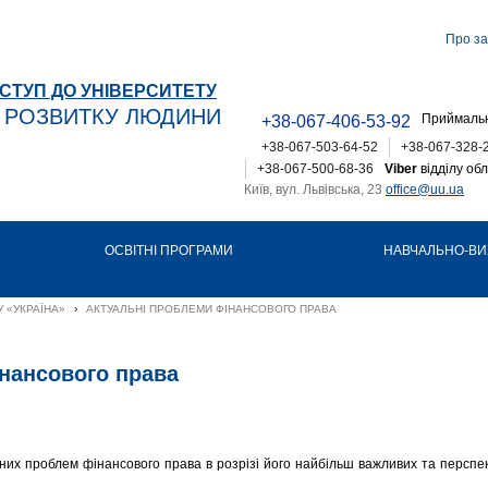
Про за
СТУП ДО УНІВЕРСИТЕТУ
Т РОЗВИТКУ ЛЮДИНИ
Приймальн
+38-067-406-53-92
+38-067-503-64-52
+38-067-328-
+38-067-500-68-36
Viber
відділу обл
Київ, вул. Львівська, 23
office@uu.ua
ОСВІТНІ ПРОГРАМИ
НАВЧАЛЬНО-ВИ
 «УКРАЇНА»
›
АКТУАЛЬНІ ПРОБЛЕМИ ФІНАНСОВОГО ПРАВА
нансового права
их проблем фінансового права в розрізі його найбільш важливих та перспе