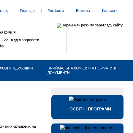
клад
Розклади
Реквізити
Безпека
Контакти
а комісія
28-22
відділ оргроботи
іку
ХОВНІ ПІДРОЗДІЛИ
ПРИЙМАЛЬНА КОМІСІЯ ТА НОРМАТИВНІ
ДОКУМЕНТИ
ОСВІТНІ ПРОГРАМИ
ктивних складових на