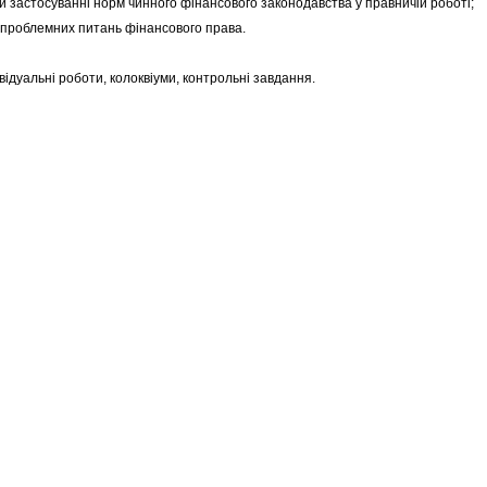
 застосуванні норм чинного фінансового законодавства у правничій роботі;
проблемних питань фінансового права.
ивідуальні роботи, колоквіуми, контрольні завдання.