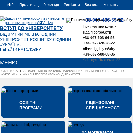
УКР
Про заклад
Розклади
Реквізити
Безпека
Контакти
РУС
+38-067-406-53-92
ENG
Приймальна комісія
ВСТУП ДО УНІВЕРСИТЕТУ
відділ оргроботи
ВІДКРИТИЙ МІЖНАРОДНИЙ
+38-067-503-64-52
УНІВЕРСИТЕТ РОЗВИТКУ ЛЮДИНИ
+38-067-328-28-22
«УКРАЇНА»
Viber
відділу обліку
ПЕРЕЙТИ НА ГОЛОВНУ
+38-067-500-68-36
Київ, вул. Львівська, 23
МЕНЮ
office@uu.ua
СТАРТОВА
›
АЛФАВІТНИЙ ПОКАЖЧИК НАВЧАЛЬНИХ ДИСЦИПЛІН УНІВЕРСИТЕТУ 
«УКРАЇНА»
›
АНАЛІЗ ГОСПОДАРСЬКОЇ ДІЯЛЬНОСТІ
ОСВІТНІ
ЛІЦЕНЗОВАНІ
ПРОГРАМИ
СПЕЦІАЛЬНОСТІ
ЗА НАПРЯМОМ