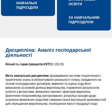
НАВЧАЛЬНІ
ОСВІТИ
ПІДРОЗДІЛИ
ЗА НАВЧАЛЬНИМ
ПІДРОЗДІЛОМ
Дисципліна: Аналіз господарської
діяльності
Кількість годин (кредитів ЄКТС):
150 (5)
Мета навчальної дисципліни:
формування системи теоретичних і
практичних знань в обґрунтуванні реальності плану, складеного на
основі господарських договорів, вивченні та оцінці ходу його
виконання на кожній ділянці виробництва, порівнянні результатів
роботи з витратами, виявленні причин і факторів відхилень
фактичних показників від запланованих, розробці заходів щодо
усунення виявлених недоліків і використання внутрішніх можливостей
для збільшення виробництва, поліпшення якості продукції тощо.