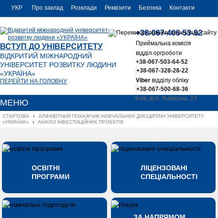
УКР
Про заклад
Розклади
Реквізити
Безпека
Контакти
РУС
+38-067-406-53-92
ENG
Приймальна комісія
ВСТУП ДО УНІВЕРСИТЕТУ
відділ оргроботи
ВІДКРИТИЙ МІЖНАРОДНИЙ
+38-067-503-64-52
УНІВЕРСИТЕТ РОЗВИТКУ ЛЮДИНИ
+38-067-328-28-22
«УКРАЇНА»
Viber
відділу обліку
ПЕРЕЙТИ НА ГОЛОВНУ
+38-067-500-68-36
Київ, вул. Львівська, 23
МЕНЮ
office@uu.ua
СТАРТОВА
›
АЛФАВІТНИЙ ПОКАЖЧИК НАВЧАЛЬНИХ ДИСЦИПЛІН УНІВЕРСИТЕТУ 
«УКРАЇНА»
›
АНАЛІЗ ІНВЕСТИЦІЙНИХ ПРОЕКТІВ
ОСВІТНІ
ЛІЦЕНЗОВАНІ
ПРОГРАМИ
СПЕЦІАЛЬНОСТІ
ЗА НАПРЯМОМ