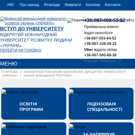
УКР
Про заклад
Розклади
Реквізити
Безпека
Контакти
РУС
+38-067-406-53-92
ENG
Приймальна комісія
ВСТУП ДО УНІВЕРСИТЕТУ
відділ оргроботи
ВІДКРИТИЙ МІЖНАРОДНИЙ
+38-067-503-64-52
УНІВЕРСИТЕТ РОЗВИТКУ ЛЮДИНИ
+38-067-328-28-22
«УКРАЇНА»
Viber
відділу обліку
ПЕРЕЙТИ НА ГОЛОВНУ
+38-067-500-68-36
Київ, вул. Львівська, 23
МЕНЮ
office@uu.ua
СТАРТОВА
›
АЛФАВІТНИЙ ПОКАЖЧИК НАВЧАЛЬНИХ ДИСЦИПЛІН УНІВЕРСИТЕТУ 
«УКРАЇНА»
›
АНАЛІЗ ЗОВНІШНЬОЇ ПОЛІТИКИ
ОСВІТНІ
ЛІЦЕНЗОВАНІ
ПРОГРАМИ
СПЕЦІАЛЬНОСТІ
ЗА НАПРЯМОМ