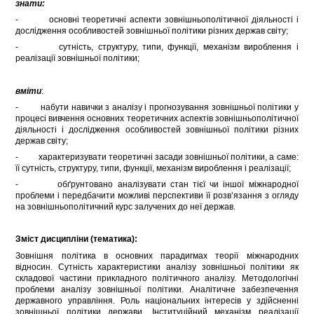
знати:
- основні теоретичні аспекти зовнішньополітичної діяльності і
дослідження особливостей зовнішньої політики різних держав світу;
- сутність, структуру, типи, функції, механізм вироблення і
реалізації зовнішньої політики;
вміти
:
- набути навички з аналізу і прогнозування зовнішньої політики у
процесі вивчення основних теоретичних аспектів зовнішньополітичної
діяльності і дослідження особливостей зовнішньої політики різних
держав світу;
- характеризувати теоретичні засади зовнішньої політики, а саме:
її сутність, структуру, типи, функції, механізм вироблення і реалізації;
- обґрунтовано аналізувати стан тієї чи іншої міжнародної
проблеми і передбачити можливі перспективи її розв’язання з огляду
на зовнішньополітичний курс залучених до неї держав.
Зміст дисципліни (тематика):
Зовнішня політика в основних парадигмах теорії міжнародних
відносин. Сутність характеристики аналізу зовнішньої політики як
складової частини прикладного політичного аналізу. Методологічні
проблеми аналізу зовнішньої політики. Аналітичне забезпечення
державного управління. Роль національних інтересів у здійсненні
зовнішньої політики держави. Інституційний механізм реалізації