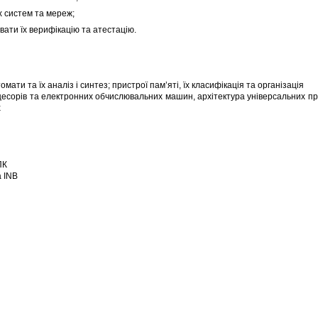
 систем та мереж;
ти їх верифікацію та атестацію.
и та їх аналіз і синтез; пристрої пам’яті, їх класифікація та організація
сорів та електронних обчислювальних машин, архітектура універсальних про
х
ПК
а INB