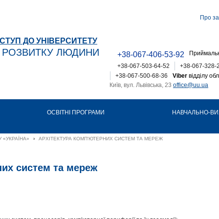
Про за
СТУП ДО УНІВЕРСИТЕТУ
Т РОЗВИТКУ ЛЮДИНИ
Приймальн
+38-067-406-53-92
+38-067-503-64-52
+38-067-328-
+38-067-500-68-36
Viber
відділу обл
Київ, вул. Львівська, 23
office@uu.ua
ОСВІТНІ ПРОГРАМИ
НАВЧАЛЬНО-ВИ
 «УКРАЇНА»
›
АРХІТЕКТУРА КОМП'ЮТЕРНИХ СИСТЕМ ТА МЕРЕЖ
них систем та мереж