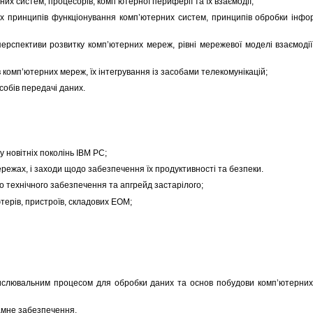
х систем, процесорів, комп’ютерної периферії та їх взаємодії;
х принципів функціонування комп’ютерних систем, принципів обробки інфо
ерспективи розвитку комп’ютерних мереж, рівні мережевої моделі взаємодії
 комп’ютерних мереж, їх інтегрування із засобами телекомунікацій;
асобів передачі даних.
новітніх поколінь IBM РС;
ежах, і заходи щодо забезпечення їх продуктивності та безпеки.
технічного забезпечення та апгрейд застарілого;
ерів, пристроїв, складових ЕОМ;
лювальним процесом для обробки даних та основ побудови комп’ютерних
мне забезпечення,