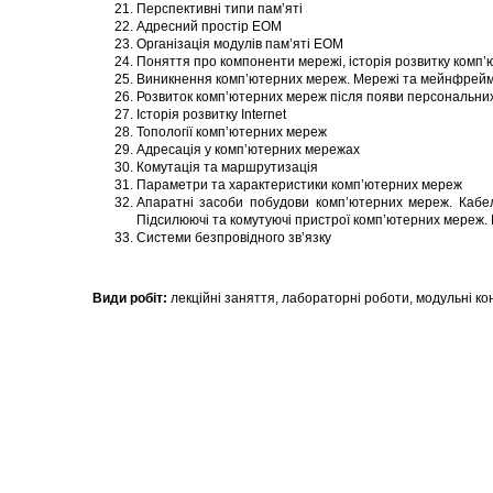
Перспективні типи пам’яті
Адресний простір ЕОМ
Організація модулів пам’яті ЕОМ
Поняття про компоненти мережі, історія розвитку комп’
Виникнення комп’ютерних мереж. Мережі та мейнфрей
Розвиток комп’ютерних мереж після появи персональних
Історія розвитку Internet
Топології комп’ютерних мереж
Адресація у комп’ютерних мережах
Комутація та маршрутизація
Параметри та характеристики комп’ютерних мереж
Апаратні засоби побудови комп’ютерних мереж. Кабелі
Підсилюючі та комутуючі пристрої комп’ютерних мереж
Системи безпровідного зв’язку
Види робіт:
лекційні заняття, лабораторні роботи, модульні ко