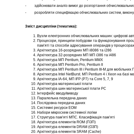
- здійснювати аналіз вимог до розгортання обчислювальних
- розробляти специфікацію обчислювальних систем, виконува
Зміст дисципліни (тематика):
Вузли електронних обчислювальних машин: цифрові автомат
Процесори, принципи побудови та функціонування проце
пам’яті та способи адресування операндів у процесора
Архітектура 16-розрядних МП і8086 та і286
Архітектура 32-розрядних МП МП і386 та і486
Архітектура МП Pentium, Pentium MMX
Архітектура МП Pentium Pro, Pentium ІІ
Архітектура МП Pentium ІІІ і Pentium III-M для мобільних 
Архітектура Intel NetBurst. МП Pentium 4 і Xeon на базі м
Архітектура ІА-64, МП IFP (Р7) та Core 5, 7, 9
Архітектура материнської плати
Архітектура шин материнської плати РС
Інтерфейс вводу/виводу
Паралельна передача даних
Послідовна передача даних
Системні ресурси ЕОМ
Набори мікросхем системної логіки
Структура пам’яті МПС. Класифікація пам’яті
Архітектура елементів ROM (ПЗП)
Архітектура елементів DRAM (ОЗП)
Архітектура елементів SRAM (Cache)