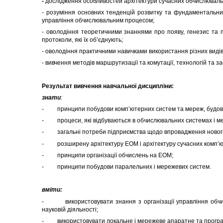
-
дослідження особливостей архітектури сучасних обчислювальни
- розуміння основних тенденцій розвитку та фундаментальни
управління обчислювальним процесом;
- оволодіння теоретичними знаннями про появу, генезис та п
протоколи, які їх об’єднують;
- оволодіння практичними навичками використання різних видів
- вивчення методів маршрутизації та комутації, технологій та з
Р
езультат вивчення
навчальної
дисципліни
:
знати
:
- принципи побудови комп’ютерних систем та мереж, будову 
- процеси, які відбуваються в обчислювальних системах і мер
- загальні потреби підприємства щодо впровадження нового 
- розширену архітектуру ЕОМ і архітектуру сучасних комп’ют
- принципи організації обчислень на ЕОМ;
- принципи побудови паралельних і мережевих систем.
вміти:
- використовувати знання з організації управління обчис
науковій діяльності;
- використовувати локальне і мережеве апаратне та програ