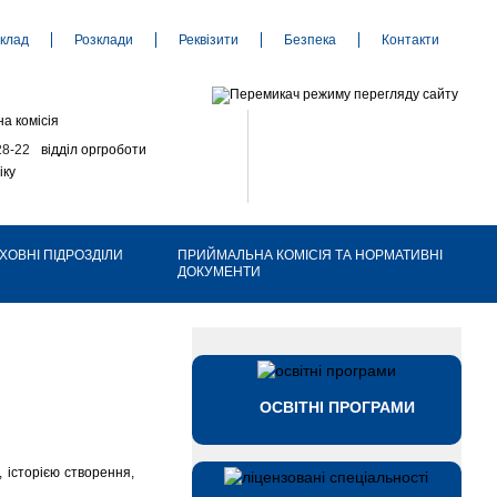
клад
Розклади
Реквізити
Безпека
Контакти
а комісія
28-22
відділ оргроботи
іку
ХОВНІ ПІДРОЗДІЛИ
ПРИЙМАЛЬНА КОМІСІЯ ТА НОРМАТИВНІ
ДОКУМЕНТИ
ОСВІТНІ ПРОГРАМИ
, історією створення,