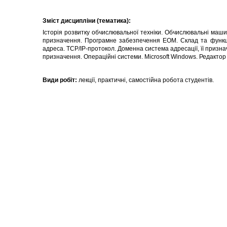
Зміст дисципліни (тематика):
Історія розвитку обчислювальної техніки. Обчислювальні маш
призначення. Програмне забезпечення ЕОМ. Склад та функції.
адреса. ТСР/IP-протокол. Доменна система адресації, її призна
призначення. Операційні системи. Microsoft Windows. Редактор 
Види робіт:
лекції, практичні, самостійна робота студентів.