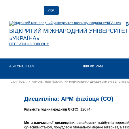
УКР
РУС
В
ENG
ВІДКРИТИЙ МІЖНАРОДНИЙ УНІВЕРСИТЕ
«УКРАЇНА»
ПЕРЕЙТИ НА ГОЛОВНУ
АБІТУРІЄНТАМ
ШКОЛЯРАМ
СТАРТОВА
›
АЛФАВІТНИЙ ПОКАЖЧИК НАВЧАЛЬНИХ ДИСЦИПЛІН УНІВЕРСИТЕТУ
Дисципліна: АРМ фахівця (СО)
Кількість годин (кредитів ЄКТС):
120 (4)
Мета навчальної дисципліни:
ознайомити майбутніх корекційн
сучасним станом, побудовою глобальної мережі Інтернет, а тако