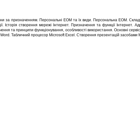
ини за призначенням. Персональні ЕОМ та їх види. Персональна ЕОМ. Склад і
 Історія створення мережі Інтернет. Призначення та функції Інтернет. Адр
чення та принципи функціонування, особливості використання. Основні сервіси
Word. Табличний процесор Microsoft Excel. Створення презентацій засобами Mi