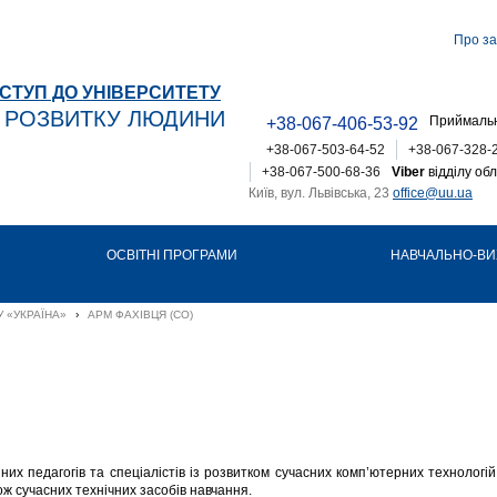
Про за
СТУП ДО УНІВЕРСИТЕТУ
Т РОЗВИТКУ ЛЮДИНИ
Приймальн
+38-067-406-53-92
+38-067-503-64-52
+38-067-328-
+38-067-500-68-36
Viber
відділу обл
Київ, вул. Львівська, 23
office@uu.ua
ОСВІТНІ ПРОГРАМИ
НАВЧАЛЬНО-ВИ
 «УКРАЇНА»
›
АРМ ФАХІВЦЯ (СО)
их педагогів та спеціалістів із розвитком сучасних комп’ютерних технологій
ж сучасних технічних засобів навчання.