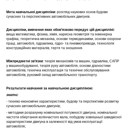
Мета навчальної дисципліни
: розгляд наукових основ будови
сучасних та перспективних автомобільних двигунів.
Дисципліни, вивчення яких обов’язково передує цій дисципліні:
вища математика, фізика, хімія, нарисна геометрія та інженерна
графіка, теоретична механіка, основи термодинаміки, основи охорони
праці, автомобілі, гідравлика, гідро- та пневмоприводи, технологія
конструкційних матеріалів, тертя та зношення.
Міжпредметні зв’язки
: теорія механізмів та машин, гідравліка, САПР
у машинобудуванні, теорія руху автомобіля, основи діагностики
автомобілів, технічна експлуатація та технічне обслуговування
автомобілів, рухомий склад автомобільного транспорту.
Результати навчання за навчальною дисципліною
:
знати:
- техніко-економічні характеристики, будову та перспективи розвитку
сучасних автомобільних двигунів;
- методики розрахунку номінальної потужності двигуна, номінальної
частоти обертання колінчастого вала, побудову зовнішньої швидкісної
характеристики двигуна в залежності від умов експлуатації
автомобіля;