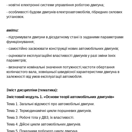
- новітні електронні системи управління роботою двигуна;
- особливості будови двигунів електроавтомобілів, гібридних силових
установок.
вміти:
- підтримувати двигуни в дієздатному стані із заданими параметрами
функціонування;
- самостійно засвоювати конструкції нових автомобільних двигунів;
- оцінювати експлуатаційні властивості двигунів у разі зміни їхніх
параметрів;
- визначати номінальні значення потужності,частоти обертання
колінчастого вала, зовнішньої швидкісної характеристики двигуна в
залежності від умов експлуатації автомобіля.
Зміст дисципліни (тематика):
Змістовий модуль 1. «Основи теорії автомобільних двигунів»
Тема 1. Загальні відомості про автомобільні двигуни.
Тема 2. Термодинамічні цикли поршневих двигунів.
Тема 3. Робочі тіла у ДВЗ, їх властивості.
Тема 4. Дійсні цикли автомобільних двигунів.
Тема 5. Показники робочого циклу двигуна.