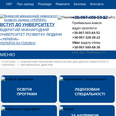
УКР
Про заклад
Розклади
Реквізити
Безпека
Контакти
РУС
+38-067-406-53-92
ENG
Приймальна комісія
ВСТУП ДО УНІВЕРСИТЕТУ
відділ оргроботи
ВІДКРИТИЙ МІЖНАРОДНИЙ
+38-067-503-64-52
УНІВЕРСИТЕТ РОЗВИТКУ ЛЮДИНИ
+38-067-328-28-22
«УКРАЇНА»
Viber
відділу обліку
ПЕРЕЙТИ НА ГОЛОВНУ
+38-067-500-68-36
Київ, вул. Львівська, 23
МЕНЮ
office@uu.ua
СТАРТОВА
›
АЛФАВІТНИЙ ПОКАЖЧИК НАВЧАЛЬНИХ ДИСЦИПЛІН УНІВЕРСИТЕТУ 
«УКРАЇНА»
›
АВТОМОБІЛЬНІ ДВИГУНИ
ОСВІТНІ
ЛІЦЕНЗОВАНІ
ПРОГРАМИ
СПЕЦІАЛЬНОСТІ
ЗА НАПРЯМОМ