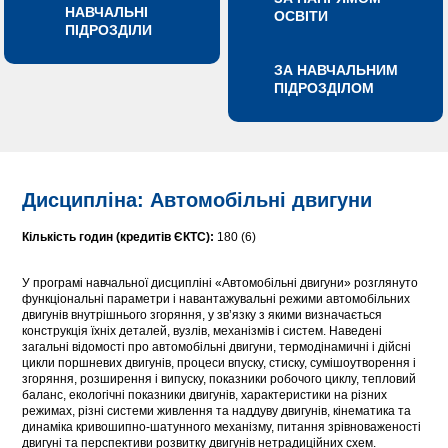
НАВЧАЛЬНІ
ОСВІТИ
ПІДРОЗДІЛИ
ЗА НАВЧАЛЬНИМ
ПІДРОЗДІЛОМ
Дисципліна: Автомобільні двигуни
Кількість годин (кредитів ЄКТС):
180 (6)
У програмі навчальної дисципліні «Автомобільні двигуни» розглянуто
функціональні параметри і навантажувальні режими автомобільних
двигунів внутрішнього згоряння, у зв’язку з якими визначається
конструкція їхніх деталей, вузлів, механізмів і систем. Наведені
загальні відомості про автомобільні двигуни, термодінамичні і дійсні
цикли поршневих двигунів, процеси впуску, стиску, сумішоутворення і
згоряння, розширення і випуску, показники робочого циклу, тепловий
баланс, екологічні показники двигунів, характеристики на різних
режимах, різні системи живлення та наддуву двигунів, кінематика та
динаміка кривошипно-шатунного механізму, питання зрівноваженості
двигуні та перспективи розвитку двигунів нетрадиційних схем.