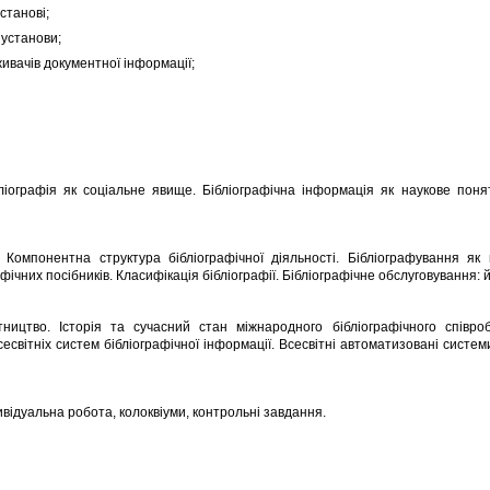
станові;
установи;
вачів документної інформації;
бліографія як соціальне явище. Бібліографічна інформація як наукове понят
. Компонентна структура бібліографічної діяльності. Бібліографування як
фічних посібників. Класифікація бібліографії. Бібліографічне обслуговування: й
ництво. Історія та сучасний стан міжнародного бібліографічного співробі
світніх систем бібліографічної інформації. Всесвітні автоматизовані системи
дивідуальна робота, колоквіуми, контрольні завдання.