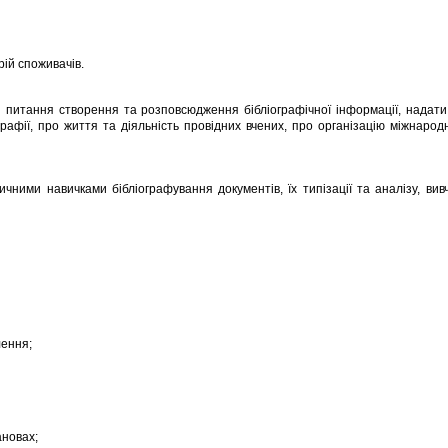
рій споживачів.
і питання створення та розповсюдження бібліографічної інформації, надат
афії, про життя та діяльність провідних вчених, про організацію міжнародн
чними навичками бібліографування документів, їх типізації та аналізу, ви
лення;
ановах;