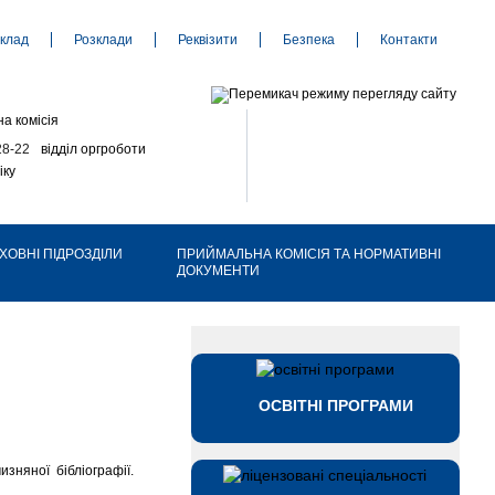
клад
Розклади
Реквізити
Безпека
Контакти
а комісія
28-22
відділ оргроботи
іку
ХОВНІ ПІДРОЗДІЛИ
ПРИЙМАЛЬНА КОМІСІЯ ТА НОРМАТИВНІ
ДОКУМЕНТИ
ОСВІТНІ ПРОГРАМИ
зняної бібліографії.