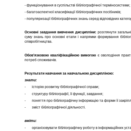
- функціонування в суспільстві бібліографічної терміносистеми;
- багатоаспектної класифікації бібліографічних посібників;
- популяризації бібліографічних знань серед відповідних катего
Основні завдання вивчення дисципліни:
розглянути загальн
суму знань про основні етапи і напрямки формування бібліогр
співробітництва.
Обов'язковою кваліфікаційною вимогою
є оволодіння практи
потреб споживачів.
Результати навчання за навчальною дисципліною:
знати:
- історію розвитку бібліографічної справи;
- структуру бібліографії, її функції, завдання;
- поняття про бібліографічну інформацію та форми її закріп
- зміст бібліографічної діяльності.
вміти:
- організовувати бібліографічну роботу в інформаційних уст