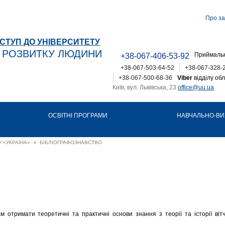
Про за
СТУП ДО УНІВЕРСИТЕТУ
Т РОЗВИТКУ ЛЮДИНИ
Приймальн
+38-067-406-53-92
+38-067-503-64-52
+38-067-328-
+38-067-500-68-36
Viber
відділу обл
Київ, вул. Львівська, 23
office@uu.ua
ОСВІТНІ ПРОГРАМИ
НАВЧАЛЬНО-ВИ
 «УКРАЇНА»
›
БІБЛІОГРАФОЗНАВСТВО
отримати теоретичні та практичні основи знання з теорії та історії вітчи