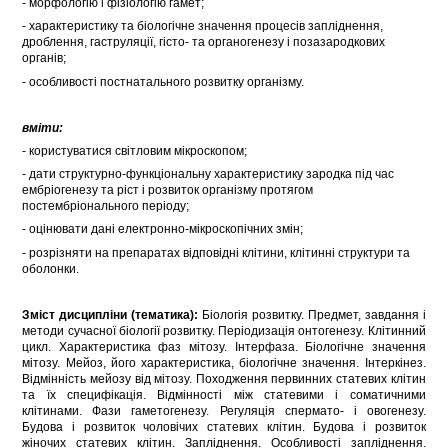
- морфологію і фізіологію гамет;
- характеристику та біологічне значення процесів запліднення,
дроблення, гаструляції, гісто- та органогенезу і позазародкових
органів;
- особливості постнатального розвитку організму.
вміти:
- користуватися світловим мікроскопом;
- дати структурно-функціональну характеристику зародка під час
ембріогенезу та ріст і розвиток організму протягом
постембріонального періоду;
- оцінювати дані електронно-мікроскопічних змін;
- розрізняти на препаратах відповідні клітини, клітинні структури та
оболонки.
Зміст дисципліни (тематика):
Біологія розвитку. Предмет, завдання і
методи сучасної біології розвитку. Періодизація онтогенезу. Клітинний
цикл. Характеристика фаз мітозу. Інтерфаза. Біологічне значення
мітозу. Мейоз, його характеристика, біологічне значення. Інтеркінез.
Відмінність мейозу від мітозу. Походження первинних статевих клітин
та їх специфікація. Відмінності між статевими і соматичними
клітинами. Фази гаметогенезу. Регуляція спермато- і овогенезу.
Будова і розвиток чоловічих статевих клітин. Будова і розвиток
жіночих статевих клітин. Запліднення. Особливості запліднення.