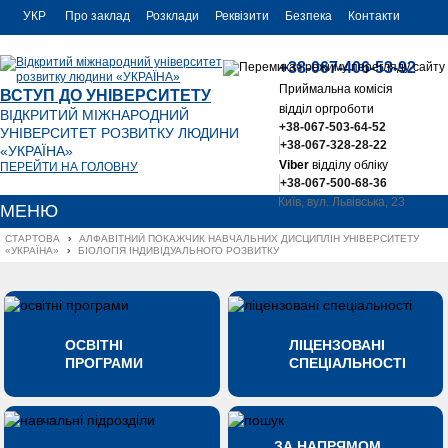
УКР
Про заклад
Розклади
Реквізити
Безпека
Контакти
РУС
+38-067-406-53-92
ENG
Приймальна комісія
ВСТУП ДО УНІВЕРСИТЕТУ
відділ оргроботи
ВІДКРИТИЙ МІЖНАРОДНИЙ
+38-067-503-64-52
УНІВЕРСИТЕТ РОЗВИТКУ ЛЮДИНИ
+38-067-328-28-22
«УКРАЇНА»
Viber
відділу обліку
ПЕРЕЙТИ НА ГОЛОВНУ
+38-067-500-68-36
Київ, вул. Львівська, 23
МЕНЮ
office@uu.ua
СТАРТОВА
›
АЛФАВІТНИЙ ПОКАЖЧИК НАВЧАЛЬНИХ ДИСЦИПЛІН УНІВЕРСИТЕТУ 
«УКРАЇНА»
›
БІОЛОГІЯ ІНДИВІДУАЛЬНОГО РОЗВИТКУ
ОСВІТНІ
ЛІЦЕНЗОВАНІ
ПРОГРАМИ
СПЕЦІАЛЬНОСТІ
ЗА НАПРЯМОМ