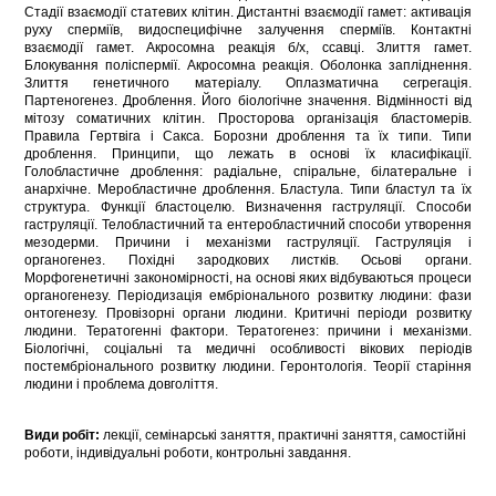
Стадії взаємодії статевих клітин. Дистантні взаємодії гамет: активація
руху сперміїв, видоспецифічне залучення сперміїв. Контактні
взаємодії гамет. Акросомна реакція б/х, ссавці. Злиття гамет.
Блокування поліспермії. Акросомна реакція. Оболонка запліднення.
Злиття генетичного матеріалу. Оплазматична сегрегація.
Партеногенез. Дроблення. Його біологічне значення. Відмінності від
мітозу соматичних клітин. Просторова організація бластомерів.
Правила Гертвіга і Сакса. Борозни дроблення та їх типи. Типи
дроблення. Принципи, що лежать в основі їх класифікації.
Голобластичне дроблення: радіальне, спіральне, білатеральне і
анархічне. Меробластичне дроблення. Бластула. Типи бластул та їх
структура. Функції бластоцелю. Визначення гаструляції. Способи
гаструляції. Телобластичний та ентеробластичний способи утворення
мезодерми. Причини і механізми гаструляції. Гаструляція і
органогенез. Похідні зародкових листків. Осьові органи.
Морфогенетичні закономірності, на основі яких відбуваються процеси
органогенезу. Періодизація ембріонального розвитку людини: фази
онтогенезу. Провізорні органи людини. Критичні періоди розвитку
людини. Тератогенні фактори. Тератогенез: причини і механізми.
Біологічні, соціальні та медичні особливості вікових періодів
постембріонального розвитку людини. Геронтологія. Теорії старіння
людини і проблема довголіття.
Види робіт:
лекції, семінарські заняття, практичні заняття, самостійні
роботи, індивідуальні роботи, контрольні завдання.