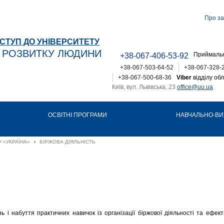
Про за
СТУП ДО УНІВЕРСИТЕТУ
Т РОЗВИТКУ ЛЮДИНИ
Приймальн
+38-067-406-53-92
+38-067-503-64-52
+38-067-328-
+38-067-500-68-36
Viber
відділу обл
Київ, вул. Львівська, 23
office@uu.ua
ОСВІТНІ ПРОГРАМИ
НАВЧАЛЬНО-ВИ
 «УКРАЇНА»
›
БІРЖОВА ДІЯЛЬНІСТЬ
і набуття практичних навичок із організації біржової діяльності та ефек