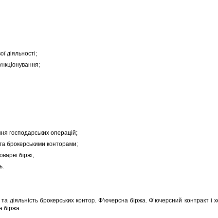
 діяльності;
ункціонування;
я господарських операцій;
та брокерськими конторами;
варні біржі;
ь.
а та діяльність брокерських контор. Ф’ючерсна біржа. Ф’ючерсний контракт і 
а біржа.