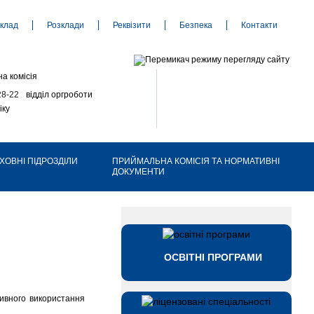
клад
Розклади
Реквізити
Безпека
Контакти
а комісія
28-22
відділ оргроботи
іку
ХОВНІ ПІДРОЗДІЛИ
ПРИЙМАЛЬНА КОМІСІЯ ТА НОРМАТИВНІ
ДОКУМЕНТИ
ОСВІТНІ ПРОГРАМИ
тивного використання