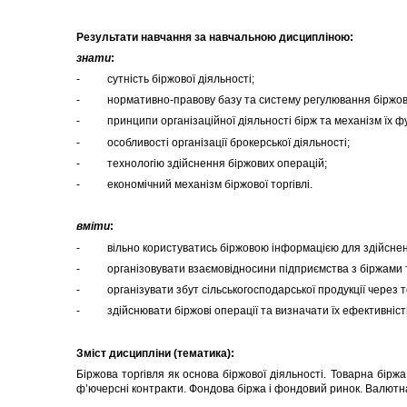
Результати навчання за навчальною дисципліною:
знати
:
- сутність біржової діяльності;
- нормативно-правову базу та систему регулювання біржової
- принципи організаційної діяльності бірж та механізм їх ф
- особливості організації брокерської діяльності;
- технологію здійснення біржових операцій;
- економічний механізм біржової торгівлі.
вміти
:
- вільно користуватись біржовою інформацією для здійсненн
- організовувати взаємовідносини підприємства з біржами 
- організувати збут сільськогосподарської продукції через то
- здійснювати біржові операції та визначати їх ефективніст
Зміст дисципліни (тематика):
Біржова торгівля як основа біржової діяльності. Товарна бірж
ф’ючерсні контракти. Фондова біржа і фондовий ринок. Валютн