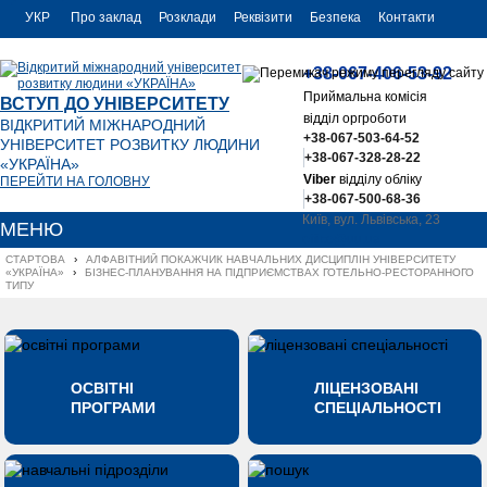
УКР
Про заклад
Розклади
Реквізити
Безпека
Контакти
РУС
+38-067-406-53-92
ENG
Приймальна комісія
ВСТУП ДО УНІВЕРСИТЕТУ
відділ оргроботи
ВІДКРИТИЙ МІЖНАРОДНИЙ
+38-067-503-64-52
УНІВЕРСИТЕТ РОЗВИТКУ ЛЮДИНИ
+38-067-328-28-22
«УКРАЇНА»
Viber
відділу обліку
ПЕРЕЙТИ НА ГОЛОВНУ
+38-067-500-68-36
Київ, вул. Львівська, 23
МЕНЮ
office@uu.ua
СТАРТОВА
›
АЛФАВІТНИЙ ПОКАЖЧИК НАВЧАЛЬНИХ ДИСЦИПЛІН УНІВЕРСИТЕТУ 
«УКРАЇНА»
›
БІЗНЕС-ПЛАНУВАННЯ НА ПІДПРИЄМСТВАХ ГОТЕЛЬНО-РЕСТОРАННОГО 
ТИПУ
ОСВІТНІ
ЛІЦЕНЗОВАНІ
ПРОГРАМИ
СПЕЦІАЛЬНОСТІ