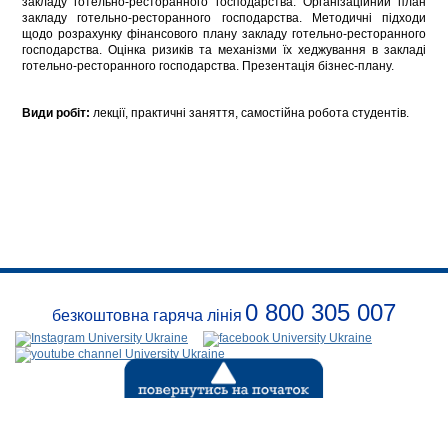
закладу готельно-ресторанного господарства. Організаційний план
закладу готельно-ресторанного господарства. Методичні підходи
щодо розрахунку фінансового плану закладу готельно-ресторанного
господарства. Оцінка ризиків та механізми їх хеджування в закладі
готельно-ресторанного господарства. Презентація бізнес-плану.
Види робіт:
лекції, практичні заняття, самостійна робота студентів.
0 800 305 007
безкоштовна гаряча лінія
Про
заклад
Розклади
Реквізити
Безпека
Контакти