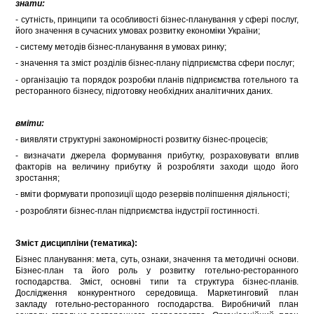
знати:
- сутність, принципи та особливості бізнес-планування у сфері послуг,
його значення в сучасних умовах розвитку економіки України;
- систему методів бізнес-планування в умовах ринку;
- значення та зміст розділів бізнес-плану підприємства сфери послуг;
- організацію та порядок розробки планів підприємства готельного та
ресторанного бізнесу, підготовку необхідних аналітичних даних.
вміти:
- виявляти структурні закономірності розвитку бізнес-процесів;
- визначати джерела формування прибутку, розраховувати вплив
факторів на величину прибутку й розробляти заходи щодо його
зростання;
- вміти формувати пропозиції щодо резервів поліпшення діяльності;
- розробляти бізнес-план підприємства індустрії гостинності.
Зміст дисципліни (тематика):
Бізнес планування: мета, суть, ознаки, значення та методичні основи.
Бізнес-план та його роль у розвитку готельно-ресторанного
господарства. Зміст, основні типи та структура бізнес-планів.
Дослідження конкурентного середовища. Маркетинговий план
закладу готельно-ресторанного господарства. Виробничий план