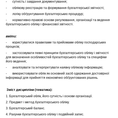
- сутність і завдання документування;
- облікову реєстрацію та формування бухгалтерської звітності;
- логіку обґрунтування бухгалтерських процедур;
- нормативно-правові основи регулювання, організації та ведення
бухгалтерського обліку і фінансової звітності.
вміти:
- користуватися правилами та прийомами обліку господарських
процесів;
- застосовувати певні принципи бухгалтерського обліку і звітності
для визначення особливостей бухгалтерського обліку та специфіки
його ведення;
- аналізувати та інтерпретувати наявну облікову інформацію;
- використовувати облік як основний засіб одержання достовірної
інформації для прийняття економічно обґрунтованих рішень.
Зміст дисципліни (тематика):
1. Бухгалтерський облік, його сутність і основи організації.
2. Предмет і метод бухгалтерського обліку.
3. Бухгалтерський баланс.
4. Рахунки бухгалтерського обліку і подвійний запис.