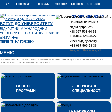
УКР
Про заклад
Розклади
Реквізити
Безпека
Контакти
РУС
+38-067-406-53-92
ENG
Приймальна комісія
ВСТУП ДО УНІВЕРСИТЕТУ
відділ оргроботи
ВІДКРИТИЙ МІЖНАРОДНИЙ
+38-067-503-64-52
УНІВЕРСИТЕТ РОЗВИТКУ ЛЮДИНИ
+38-067-328-28-22
«УКРАЇНА»
Viber
відділу обліку
ПЕРЕЙТИ НА ГОЛОВНУ
+38-067-500-68-36
Київ, вул. Львівська, 23
МЕНЮ
office@uu.ua
СТАРТОВА
›
АЛФАВІТНИЙ ПОКАЖЧИК НАВЧАЛЬНИХ ДИСЦИПЛІН УНІВЕРСИТЕТУ 
«УКРАЇНА»
›
БУХГАЛТЕРСЬКИЙ ОБЛІК
ОСВІТНІ
ЛІЦЕНЗОВАНІ
ПРОГРАМИ
СПЕЦІАЛЬНОСТІ
ЗА НАПРЯМОМ