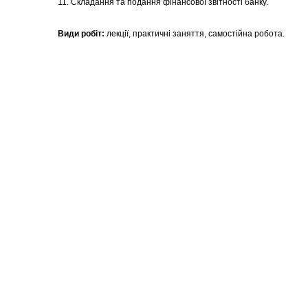
11. Складання та подання фінансової звітності банку.
Види
робіт:
лекції, практичні заняття, самостійна робота.