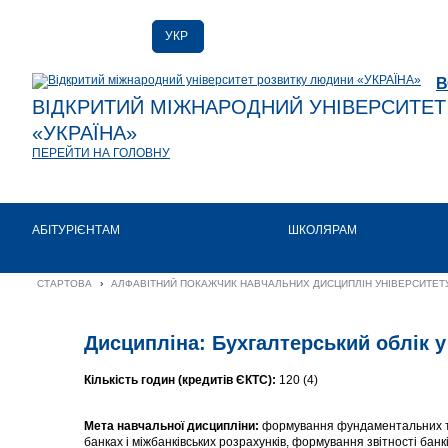
УКР
РУС
В
ENG
ВІДКРИТИЙ МІЖНАРОДНИЙ УНІВЕРСИТЕ
«УКРАЇНА»
ПЕРЕЙТИ НА ГОЛОВНУ
АБІТУРІЄНТАМ
ШКОЛЯРАМ
СТАРТОВА
›
АЛФАВІТНИЙ ПОКАЖЧИК НАВЧАЛЬНИХ ДИСЦИПЛІН УНІВЕРСИТЕТУ
Дисципліна: Бухгалтерський облік у
Кількість годин (кредитів ЄКТС):
120 (4)
Мета навчальної дисципліни:
формування фундаментальних тео
банках і міжбанківських розрахунків, формування звітності банкі