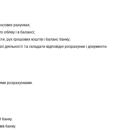
нсових рахунках;
 обліку і в балансі;
ти, рух грошових коштів і баланс банку;
ї діяльності та складати відповідні розрахунки і документи.
цими розрахунками.
 банку.
ів банку.