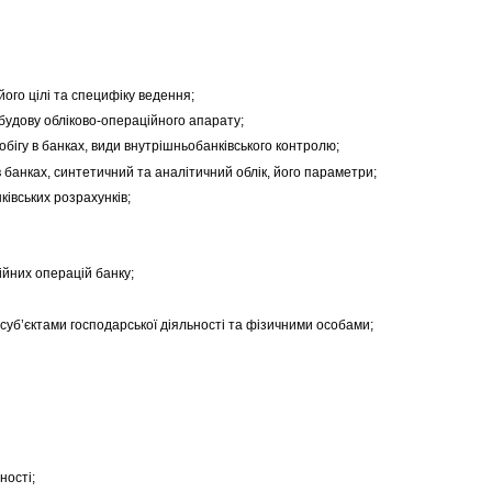
його цілі та специфіку ведення;
обудову обліково-операційного апарату;
обігу в банках, види внутрішньобанківського контролю;
в банках, синтетичний та аналітичний облік, його параметри;
ківських розрахунків;
ійних операцій банку;
 суб’єктами господарської діяльності та фізичними особами;
ності;