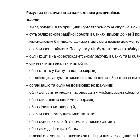
Результати навчання за навчальною дисципліною:
знати:
– зміст, завдання та принципи бухгалтерського обліку в банках, 
– суть обліково-операційної роботи в банках, вимоги до неї й п
– класифікацію банківської документації, організацію документо
– особливості побудови Плану рахунків бухгалтерського обліку 
– облік коштів на кореспондентському рахунку в банку та міжбан
– синтетичний і аналітичний облік;
– облік капіталу банку та його резервів;
– організацію, документальне оформлення та облік касово-еміс
– організацію та облік безготівкових розрахунків;
– облік депозитно-кредитних операцій у міжбанківській сфері, з
– облік операцій із цінними паперами;
– облік лізингових операцій;
– особливості обліку іноземної валюти;
– облік основних засобів і нематеріальних активів;
– облік доходів і витрат банку;
– головні елементи фінансових звітів і принципи складання звіт