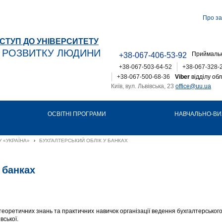
Про за
СТУП ДО УНІВЕРСИТЕТУ
Т РОЗВИТКУ ЛЮДИНИ
Приймальн
+38-067-406-53-92
+38-067-503-64-52
+38-067-328-
+38-067-500-68-36
Viber
відділу обл
Київ, вул. Львівська, 23
office@uu.ua
ОСВІТНІ ПРОГРАМИ
НАВЧАЛЬНО-ВИ
 «УКРАЇНА»
›
БУХГАЛТЕРСЬКИЙ ОБЛІК У БАНКАХ
 банках
ретичних знань та практичних навичок організації ведення бухгалтерського 
вської.