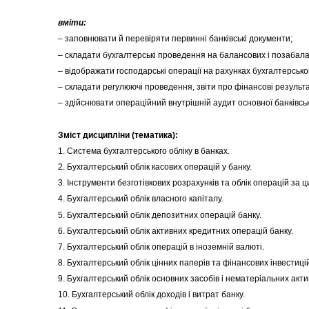
вміти:
– заповнювати й перевіряти первинні банківські документи;
– складати бухгалтерські проведення на балансових і позабала
– відображати господарські операції на рахунках бухгалтерського
– складати регулюючі проведення, звіти про фінансові результа
– здійснювати операційний внутрішній аудит основної банківсько
Зміст дисципліни (тематика):
1. Система бухгалтерського обліку в банках.
2. Бухгалтерський облік касових операцій у банку.
3. Інструменти безготівкових розрахунків та облік операцій за 
4. Бухгалтерський облік власного капіталу.
5. Бухгалтерський облік депозитних операцій банку.
6. Бухгалтерський облік активних кредитних операцій банку.
7. Бухгалтерський облік операцій в іноземній валюті.
8. Бухгалтерський облік цінних паперів та фінансових інвестицій
9. Бухгалтерський облік основних засобів і нематеріальних актив
10. Бухгалтерський облік доходів і витрат банку.