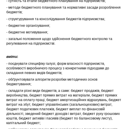
- сутність та етапи бюджетного планування на підприємстві;
- методи бюджетного планування та нормативні засади розроблення
бюджетів;
- структурування та консолідування бюджетів підприємства;
- бюджетне організування;
- бюджетне мотивування;
- загальні положення щодо здійснення бюджетного контролю та
регулювання на підприємстві.
вміти
:
- поєднувати специфіку галузі, форм власності підприємств,
особливості виробничого процесу з конкретними підходами до
складання певних видів бюджетів;
- обґрунтовувати алгоритм розробки методичних основ
бюджетування;
- складати різні види бюджетів, а саме: бюджет продажів, бюджет
виробництва, бюджет прямих витрат на матеріали, бюджет прямих
витрат на оплату праці, бюджет амортизаційних відрахувань, бюджет
витрат на збут, бюджет управлінських (загальноцехових) витрат,
бюджет податкових платежів, бюджет виплат по фінансовій
діяльності, зведений бюджет доходів і витрат, бюджет руху грошових
коштів, бюджет активів і пасивів (бюджет по балансовому листу),
капітальний бюджет;