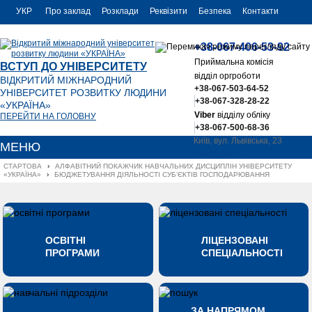
УКР
Про заклад
Розклади
Реквізити
Безпека
Контакти
РУС
+38-067-406-53-92
ENG
Приймальна комісія
ВСТУП ДО УНІВЕРСИТЕТУ
відділ оргроботи
ВІДКРИТИЙ МІЖНАРОДНИЙ
+38-067-503-64-52
УНІВЕРСИТЕТ РОЗВИТКУ ЛЮДИНИ
+38-067-328-28-22
«УКРАЇНА»
Viber
відділу обліку
ПЕРЕЙТИ НА ГОЛОВНУ
+38-067-500-68-36
Київ, вул. Львівська, 23
МЕНЮ
office@uu.ua
СТАРТОВА
›
АЛФАВІТНИЙ ПОКАЖЧИК НАВЧАЛЬНИХ ДИСЦИПЛІН УНІВЕРСИТЕТУ 
«УКРАЇНА»
›
БЮДЖЕТУВАННЯ ДІЯЛЬНОСТІ СУБ’ЄКТІВ ГОСПОДАРЮВАННЯ
ОСВІТНІ
ЛІЦЕНЗОВАНІ
ПРОГРАМИ
СПЕЦІАЛЬНОСТІ
ЗА НАПРЯМОМ