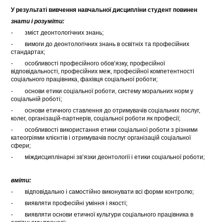
У результаті вивчення навчальної дисципліни студент повинен
знати і розуміти:
- зміст деонтологічних знань;
- вимоги до деонтологічних знань в освітніх та професійних
стандартах;
- особливості професійного обов’язку, професійної
відповідальності, професійних меж, професійної компетентності
соціального працівника, фахівця соціальної роботи;
- основи етики соціальної роботи, систему моральних норм у
соціальній роботі;
- основи етичного ставлення до отримувачів соціальних послуг,
колег, організацій-партнерів, соціальної роботи як професії;
- особливості використання етики соціальної роботи з різними
катеогріями клієнтів і отримувачів послуг організацій соціальної
сфери;
- міждисциплінарні зв’язки деонтології і етики соціальної роботи;
вміти:
- відповідально і самостійно виконувати всі форми контролю;
- виявляти професійні уміння і якості;
- виявляти основи етичної культури соціального працівника в