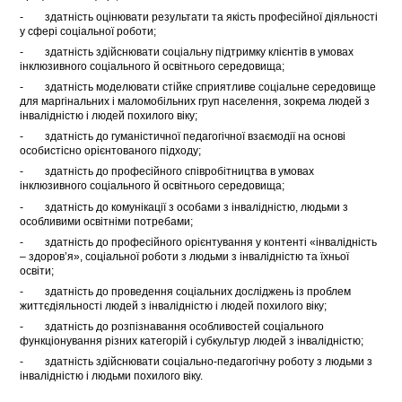
- здатність оцінювати результати та якість професійної діяльності
у сфері соціальної роботи;
- здатність здійснювати соціальну підтримку клієнтів в умовах
інклюзивного соціального й освітнього середовища;
- здатність моделювати стійке сприятливе соціальне середовище
для маргінальних і маломобільних груп населення, зокрема людей з
інвалідністю і людей похилого віку;
- здатність до гуманістичної педагогічної взаємодії на основі
особистісно орієнтованого підходу;
- здатність до професійного співробітництва в умовах
інклюзивного соціального й освітнього середовища;
- здатність до комунікації з особами з інвалідністю, людьми з
особливими освітніми потребами;
- здатність до професійного орієнтування у контенті «інвалідність
– здоров’я», соціальної роботи з людьми з інвалідністю та їхньої
освіти;
- здатність до проведення соціальних досліджень із проблем
життєдіяльності людей з інвалідністю і людей похилого віку;
- здатність до розпізнавання особливостей соціального
функціонування різних категорій і субкультур людей з інвалідністю;
- здатність здійснювати соціально-педагогічну роботу з людьми з
інвалідністю і людьми похилого віку.