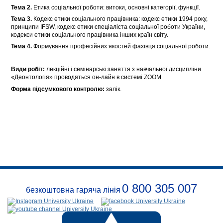
Тема 2.
Етика соціальної роботи: витоки, основні категорії, функції.
Тема 3.
Кодекс етики соціального працівника: кодекс етики 1994 року,
принципи IFSW, кодекс етики спеціаліста соціальної роботи України,
кодекси етики соціального працівника інших країн світу.
Тема 4.
Формування професійних якостей фахівця соціальної роботи.
Види робіт:
лекційні і семінарcькі заняття з навчальної дисципліни
«Деонтологія» проводяться он-лайн в системі ZOOM
Форма підсумкового контролю:
залік.
0 800 305 007
безкоштовна гаряча лінія
Про
заклад
Розклади