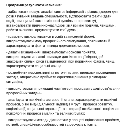
Програмні результати навчання:
- здійснювати пошук, аналіз і синтез інформації з різних джерел для
розв’язування завдань спеціальності, відтворювати факти (дати,
події, принципи й закономірності суспільного розвитку),
встановлювати причинно-наслідкові зв’язки між подіями, явищами,
робити висновки, аргументувати свої думки;
- грамотно висловлюватися в усній та писемній формі,
використовувати мову професійного спілкування, пояснювати й
характеризувати факти і явища державною мовою;
- давати визначення і виокремлювати основні поняття,
використовувати власні приклади для ілюстрації відповідей,
знаходити спільні риси та відмінності при порівнянні фактів, явищ,
характеризувати соціальні явища;
- розробляти перспективні та поточні плани, програми проведення
заходів, оперативно приймати ефективні рішення у складних
ситуаціях;
- використовувати прикладні комп’ютерні програми у ході розв’язання
професійних завдань;
- аналізувати психічні властивості і стани, характеризувати психічні
процеси, різні види діяльності індивідів у групі, процеси розвитку,
соціалізації, соціальної адаптації та інтеграції особистості, соціально-
психологічні процеси в малих та великих групах;
- використовувати методи діагностики у процесі оцінювання проблем,
потреб, специфічних особливостей та ресурсів клієнтів;