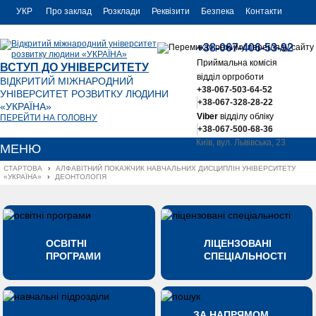
УКР
Про заклад
Розклади
Реквізити
Безпека
Контакти
РУС
+38-067-406-53-92
ENG
Приймальна комісія
ВСТУП ДО УНІВЕРСИТЕТУ
відділ оргроботи
ВІДКРИТИЙ МІЖНАРОДНИЙ
+38-067-503-64-52
УНІВЕРСИТЕТ РОЗВИТКУ ЛЮДИНИ
+38-067-328-28-22
«УКРАЇНА»
Viber
відділу обліку
ПЕРЕЙТИ НА ГОЛОВНУ
+38-067-500-68-36
Київ, вул. Львівська, 23
МЕНЮ
office@uu.ua
СТАРТОВА
›
АЛФАВІТНИЙ ПОКАЖЧИК НАВЧАЛЬНИХ ДИСЦИПЛІН УНІВЕРСИТЕТУ 
«УКРАЇНА»
›
ДЕОНТОЛОГІЯ
ОСВІТНІ
ЛІЦЕНЗОВАНІ
ПРОГРАМИ
СПЕЦІАЛЬНОСТІ
ЗА НАПРЯМОМ