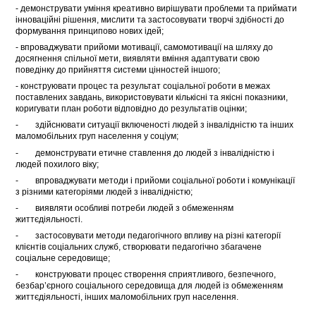
- демонструвати уміння креативно вирішувати проблеми та приймати
інноваційні рішення, мислити та застосовувати творчі здібності до
формування принципово нових ідей;
- впроваджувати прийоми мотивації, самомотивації на шляху до
досягнення спільної мети, виявляти вміння адаптувати свою
поведінку до прийняття системи цінностей іншого;
- конструювати процес та результат соціальної роботи в межах
поставлених завдань, використовувати кількісні та якісні показники,
коригувати план роботи відповідно до результатів оцінки;
- здійснювати ситуації включеності людей з інвалідністю та інших
маломобільних груп населення у соціум;
- демонструвати етичне ставлення до людей з інвалідністю і
людей похилого віку;
- впроваджувати методи і прийоми соціальної роботи і комунікації
з різними категоріями людей з інвалідністю;
- виявляти особливі потреби людей з обмеженням
життєдіяльності.
- застосовувати методи педагогічного впливу на різні категорії
клієнтів соціальних служб, створювати педагогічно збагачене
соціальне середовище;
- конструювати процес створення сприятливого, безпечного,
безбар’єрного соціального середовища для людей із обмеженням
життєдіяльності, інших маломобільних груп населення.