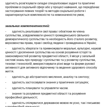
здатність розв’язувати складні спеціалізовані задачі та практичні
проблеми в соціальній сфері або у процесі навчання, що передбачає
застосування певних теорій та методів соціальної роботи і
характеризується комплексністю та невизначеністю умов;
загальних компетентностей:
- здатність реалізувати свої права і обов’язки як члена
суспільства, усвідомлювати цінності громадянського (вільного
демократичного) суспільства та необхідність його сталого розвитку,
верховенства права, прав і свобод людини і громадянина в Україні;
- здатність зберігати та примножувати моральні, культурні, наукові
цінності і досягнення суспільства на основі розуміння історії та
закономірностей розвитку предметної області, її місця у загальній
системі знань про природу і суспільство та у розвитку суспільства,
техніки і технологій, використовувати різні види та форми рухової
активності для активного відпочинку та ведення здорового способу
життя.
- здатність до абстрактного мислення, аналізу та синтезу;
- здатність застосовувати знання у практичних ситуаціях;
- здатність планувати та управляти часом.
- знання та розуміння предметної області та розуміння
професійної діяльності;
- здатність спілкуватися державною мовою як усно, так і письмово
у професійній діяльності;