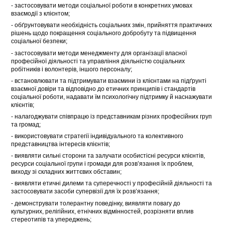
- застосовувати методи соціальної роботи в конкретних умовах
взаємодії з клієнтом;
- обґрунтовувати необхідність соціальних змін, прийняття практичних
рішень щодо покращення соціального добробуту та підвищення
соціальної безпеки;
- застосовувати методи менеджменту для організації власної
професійної діяльності та управління діяльністю соціальних
робітників і волонтерів, іншого персоналу;
- встановлювати та підтримувати взаємини із клієнтами на підґрунті
взаємної довіри та відповідно до етичних принципів і стандартів
соціальної роботи, надавати їм психологічну підтримку й наснажувати
клієнтів;
- налагоджувати співпрацю із представникам різних професійних груп
та громад;
- використовувати стратегії індивідуального та колективного
представництва інтересів клієнтів;
- виявляти сильні сторони та залучати особистісні ресурси клієнтів,
ресурси соціальної групи і громади для розв’язання їх проблем,
виходу зі складних життєвих обставин;
- виявляти етичні дилеми та суперечності у професійній діяльності та
застосовувати засоби супервізії для їх розв’язання;
- демонструвати толерантну поведінку, виявляти повагу до
культурних, релігійних, етнічних відмінностей, розрізняти вплив
стереотипів та упереджень;