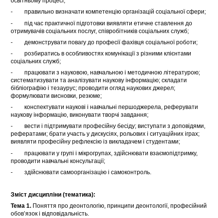
освітньому процесі;
- правильно визначати компетенцію організацій соціальної сфери;
- під час практичної підготовки виявляти етичне ставлення до
отримувачів соціальних послуг, співробітників соціальних служб;
- демонструвати повагу до професії фахівця соціальної роботи;
- розбиратись в особливостях комунікації з різними клієнтами
соціальних служб;
- працювати з науковою, навчальною і методичною літературою;
систематизувати та аналізувати наукову інформацію; складати
бібліографію і тезаурус; проводити огляд наукових джерел;
формулювати висновки, резюме;
- конспектувати наукові і навчальні першоджерела, реферувати
наукову інформацію, виконувати творчі завдання;
- вести і підтримувати професійну бесіду; виступати з доповідями,
рефератами; брати участь у дискусіях, рольових і ситуаційних іграх;
виявляти професійну рефлексію із викладачем і студентами;
- працювати у групі і мікрогрупах, здійснювати взаємопідтримку,
проводити навчальні консультації;
- здійснювати самоорганізацію і самоконтроль.
Зміст дисципліни (тематика):
Тема 1.
Поняття про деонтологію, принципи деонтології, професійний
обов’язок і відповідальність.