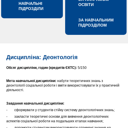
НАВЧАЛЬНІ
ОСВІТИ
ПІДРОЗДІЛИ
ЗА НАВЧАЛЬНИМ
ПІДРОЗДІЛОМ
Дисципліна: Деонтологія
Обсяг дисципліни, годин (кредитів ЄКТС):
5/150
Мета навчальної дисципліни:
набути теоретичних знань з
деонтології соціальної роботи і вміти використовувати їх у практичній
діяльності.
Завдання навчальної дисципліни:
- сформувати у студентів стійку систему деонтологічних знань;
- закласти теоретичні основи для вивчення деонтологічних
аспектів соціальної роботи на подальших етапах навчання;
- допомогти студентам використовувати отримані знання на