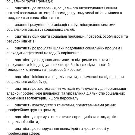
соціальної групи і громади;
- здатність до виявлення, соціального інспектування і оцінки
потреб вразливих категорій громадян, у тому числі які опинилися в
складних життєвих обставинах;
- знання і розуміння організації та функціонування системи
соціального захисту і соціальних служб;
- здатність оцінювати соціальні проблеми, потреби, особливості та
ресурси клієнтів;
- здатність розробляти шляхи подолання соціальних проблем і
знаходити ефективні методи їх вирішення;
- здатність до надання допомоги та підтримки клієнтам із
врахуванням їх індивідуальних потреб, вікових відмінностей,
гендерних, етнічних та інших особливостей;
- здатність ініціювати соціальні зміни, спрямовані на піднесення
соціального добробуту;
- здатність до застосування методів менеджменту для організації
власної професійної діяльності та управління діяльністю соціальних
робітників і волонтерів, іншого персоналу;
- здатність взаємодіяти з клієнтами, представниками різних
професійних груп та громад;
- здатність дотримуватися етичних принципів та стандартів
соціальної роботи;
- здатність до генерування нових ідей та креативності у
професійній сфері;