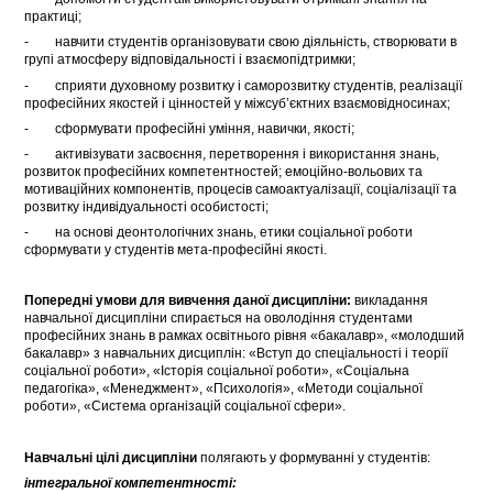
практиці;
- навчити студентів організовувати свою діяльність, створювати в
групі атмосферу відповідальності і взаємопідтримки;
- сприяти духовному розвитку і саморозвитку студентів, реалізації
професійних якостей і цінностей у міжсуб’єктних взаємовідносинах;
- сформувати професійні уміння, навички, якості;
- активізувати засвоєння, перетворення і використання знань,
розвиток професійних компетентностей; емоційно-вольових та
мотиваційних компонентів, процесів самоактуалізації, соціалізації та
розвитку індивідуальності особистості;
- на основі деонтологічних знань, етики соціальної роботи
сформувати у студентів мета-професійні якості.
Попередні умови для вивчення даної дисципліни:
викладання
навчальної дисципліни спирається на оволодіння студентами
професійних знань в рамках освітнього рівня «бакалавр», «молодший
бакалавр» з навчальних дисциплін: «Вступ до спеціальності і теорії
соціальної роботи», «Історія соціальної роботи», «Соціальна
педагогіка», «Менеджмент», «Психологія», «Методи соціальної
роботи», «Система організацій соціальної сфери».
Навчальні цілі дисципліни
полягають у формуванні у студентів:
інтегральної компетентності: