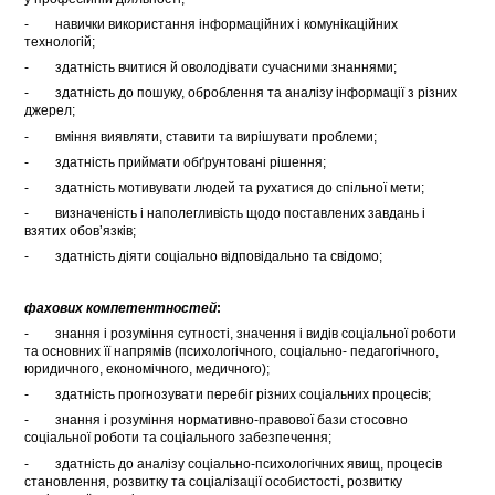
- навички використання інформаційних і комунікаційних
технологій;
- здатність вчитися й оволодівати сучасними знаннями;
- здатність до пошуку, оброблення та аналізу інформації з різних
джерел;
- вміння виявляти, ставити та вирішувати проблеми;
- здатність приймати обґрунтовані рішення;
- здатність мотивувати людей та рухатися до спільної мети;
- визначеність і наполегливість щодо поставлених завдань і
взятих обов’язків;
- здатність діяти соціально відповідально та свідомо;
фахових компетентностей
:
- знання і розуміння сутності, значення і видів соціальної роботи
та основних її напрямів (психологічного, соціально- педагогічного,
юридичного, економічного, медичного);
- здатність прогнозувати перебіг різних соціальних процесів;
- знання і розуміння нормативно-правової бази стосовно
соціальної роботи та соціального забезпечення;
- здатність до аналізу соціально-психологічних явищ, процесів
становлення, розвитку та соціалізації особистості, розвитку