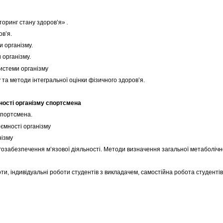
іторинг стану здоров’я»
.
ов’я.
 організму.
 організму.
истеми організму
та методи інтегральної оцінки фізичного здоров’я.
ності організму спортсмена
спортсмена.
ємності організму
нізму
забезпечення м’язової діяльності. Методи визначення загальної метаболічної
ти, індивідуальні роботи студентів з викладачем, самостійна робота студентів,