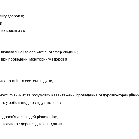
нгу здоров’я;
ти
их колективах;
пізнавальної та особистісної сфер людини;
при проведенні моніторингу здоров’я.
их органів та систем людини,
ності фізичних та розумових навантажень, проведення оздоровчо-корекційних
ть у роботі щодо огляду школярів;
доров’я для людей різного віку;
ічного здоров’я дітей і підлітків.