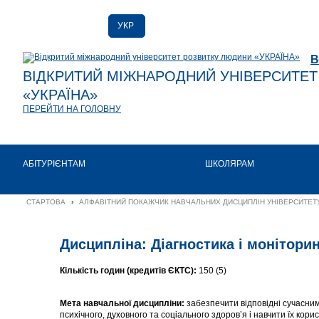
УКР
РУС
В
ENG
ВІДКРИТИЙ МІЖНАРОДНИЙ УНІВЕРСИТЕ
«УКРАЇНА»
ПЕРЕЙТИ НА ГОЛОВНУ
АБІТУРІЄНТАМ
ШКОЛЯРАМ
СТАРТОВА
›
АЛФАВІТНИЙ ПОКАЖЧИК НАВЧАЛЬНИХ ДИСЦИПЛІН УНІВЕРСИТЕТУ
Дисципліна: Діагностика і моніторин
Кількість годин (кредитів ЄКТС):
150 (5)
Мета навчальної дисципліни:
забезпечити відповідні сучасним
психічного, духовного та соціального здоров’я і навчити їх кори