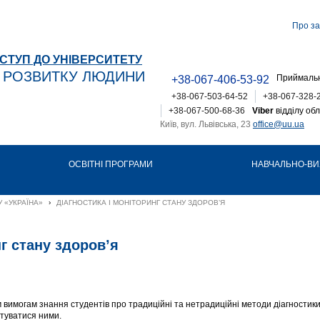
Про за
СТУП ДО УНІВЕРСИТЕТУ
Т РОЗВИТКУ ЛЮДИНИ
Приймальн
+38-067-406-53-92
+38-067-503-64-52
+38-067-328-
+38-067-500-68-36
Viber
відділу обл
Київ, вул. Львівська, 23
office@uu.ua
ОСВІТНІ ПРОГРАМИ
НАВЧАЛЬНО-ВИ
 «УКРАЇНА»
›
ДІАГНОСТИКА І МОНІТОРИНГ СТАНУ ЗДОРОВ’Я
г стану здоров’я
 вимогам знання студентів про традиційні та нетрадиційні методи діагностики
стуватися ними.