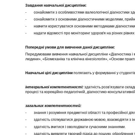
Завдання навчальної дисципліни:
- ознайомити з особливостями валеологічної діагностики зд
- ознайомити з основними діагностичними моделями, прийня
- навчити користуватися основними методиками діагностики ст
- надати відомості про моніторинг здоров'я на різних рівнях
Попередні умови для вивчення даної дисципліни:
Передумовами вивчення навчальної дисципліни «Діагностика і м
людини», «Біомеханіка та клінічна кінезіологія», «Основи практи
Навчальні цілі дисципліни
полягають у формуванні у студентів
інтегральної компетентності
:
здатність розв’язувати складн
процесі та корекційно-педагогічній, діагностико-консультативній
загальних компетентностей:
- знання і розуміння предметної області та професійної діял
- здатність спілкуватися державною мовою, взаємодіяти з і
- здатність вчитися і оволодівати сучасними знаннями.
- здатність виявляти творчий підхід до пошуку, оброблення та