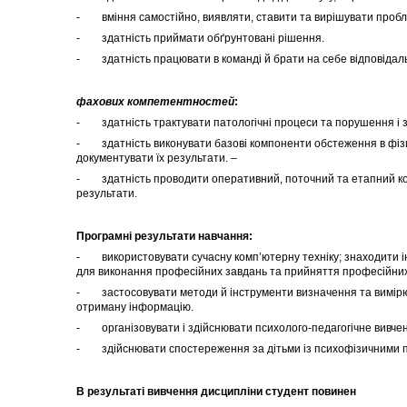
- вміння самостійно, виявляти, ставити та вирішувати проб
- здатність приймати обґрунтовані рішення.
- здатність працювати в команді й брати на себе відповідаль
фахових компетентностей
:
- здатність трактувати патологічні процеси та порушення і зас
- здатність виконувати базові компоненти обстеження в фізич
документувати їх результати. –
- здатність проводити оперативний, поточний та етапний кон
результати.
Програмні результати навчання:
- використовувати сучасну комп’ютерну техніку; знаходити інф
для виконання професійних завдань та прийняття професійних
- застосовувати методи й інструменти визначення та вимірюва
отриману інформацію.
- організовувати і здійснювати психолого-педагогічне вивченн
- здійснювати спостереження за дітьми із психофізичними пор
В результаті вивчення дисципліни студент повинен