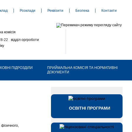
клад
Розклади
Реквізити
Безпека
Контакти
а комісія
28-22
відділ оргроботи
іку
ХОВНІ ПІДРОЗДІЛИ
ПРИЙМАЛЬНА КОМІСІЯ ТА НОРМАТИВНІ
ДОКУМЕНТИ
ОСВІТНІ ПРОГРАМИ
 фізичного,