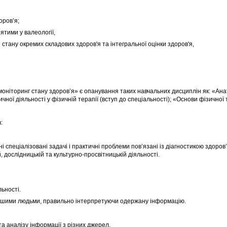
оров’я;
тими у валеології,
ану окремих складових здоров'я та інтегральної оцінки здоров'я,
оніторинг стану здоров’я» є опанування таких навчальних дисциплін як: «Анат
чної діяльності у фізичній терапії (вступ до спеціальності); «Основи фізичної 
:
і спеціалізовані задачі і практичні проблеми пов’язані із діагностикою здоров
, дослідницькій та культурно-просвітницькій діяльності.
ьності.
ншими людьми, правильно інтерпретуючи одержану інформацію.
 аналізу інформації з різних джерел.