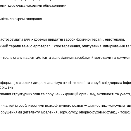
леми, керуючись часовими обмеженнями.
ність за окремі завдання.
тосовувати для їх корекції придатні засоби фізичної терапії, ерготерапії.
ній терапії та/або ерготерапії: спостереження, опитування, вимірювання та 
троль стану пацієнта/клієнта відповідними засобами й методами та докумен
ормацію з різних джерел; аналізувати вітчизняні та зарубіжні джерела інфор
 рішень.
ння структурних змін та порушених функцій організму, активності та участі,
я дітей із особливостями психофізичного розвитку, діагностико-консультативн
ушеннями (інтелекту, мовлення, зору, слуху, опорно-рухових функцій тощо)