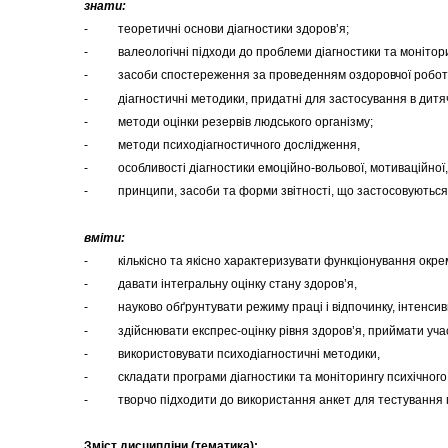
знати:
- теоретичні основи діагностики здоров’я;
- валеологічні підходи до проблеми діагностики та монітори
- засоби спостереження за проведенням оздоровчої робо
- діагностичні методики, придатні для застосування в дитяч
- методи оцінки резервів людського організму;
- методи психодіагностичного дослідження,
- особливості діагностики емоційно-вольової, мотиваційної, 
- принципи, засоби та форми звітності, що застосовуються 
вміти:
- кількісно та якісно характеризувати функціонування окрем
- давати інтегральну оцінку стану здоров’я,
- науково обґрунтувати режиму праці і відпочинку, інтенсив
- здійснювати експрес-оцінку рівня здоров’я, приймати учас
- використовувати психодіагностичні методики,
- складати програми діагностики та моніторингу психічного з
- творчо підходити до використання анкет для тестування псих
Зміст дисципліни (тематика):