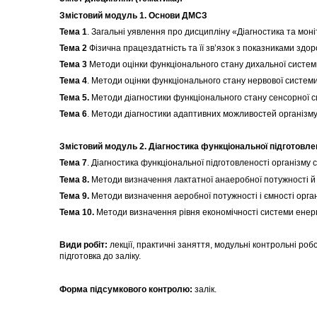
Змістовий модуль 1. Основи ДМСЗ
Тема 1
. Загальні уявлення про дисципліну «Діагностика та мон
Тема 2
Фізична працездатність та її зв’язок з показниками здор
Тема 3
Методи оцінки функціонального стану дихальної системи
Тема 4
. Методи оцінки функціонального стану нервової системи
Тема 5.
Методи діагностики функціонального стану сенсорної с
Тема 6
. Методи діагностики адаптивних можливостей організму 
Змістовий модуль 2. Діагностика функціональної підготовле
Тема 7
. Діагностика функціональної підготовленості організму 
Тема 8.
Методи визначення лактатної анаеробної потужності й 
Тема 9.
Методи визначення аеробної потужності і ємності орга
Тема 10.
Методи визначення рівня економічності системи енерго
Види робіт:
лекції, практичні заняття, модульні контрольні робо
підготовка до заліку.
Форма підсумкового контролю:
залік.