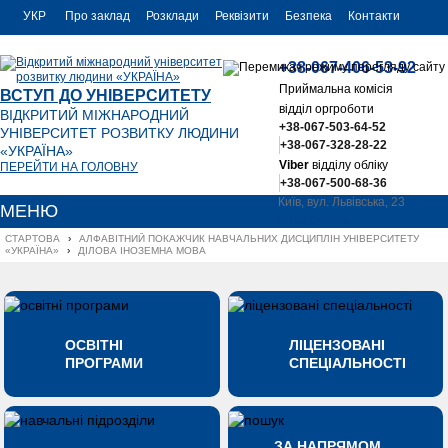
УКР
Про заклад
Розклади
Реквізити
Безпека
Контакти
РУС
+38-067-406-53-92
ENG
Приймальна комісія
ВСТУП ДО УНІВЕРСИТЕТУ
відділ оргроботи
ВІДКРИТИЙ МІЖНАРОДНИЙ
+38-067-503-64-52
УНІВЕРСИТЕТ РОЗВИТКУ ЛЮДИНИ
+38-067-328-28-22
«УКРАЇНА»
Viber
відділу обліку
ПЕРЕЙТИ НА ГОЛОВНУ
+38-067-500-68-36
Київ, вул. Львівська, 23
МЕНЮ
office@uu.ua
СТАРТОВА
›
АЛФАВІТНИЙ ПОКАЖЧИК НАВЧАЛЬНИХ ДИСЦИПЛІН УНІВЕРСИТЕТУ 
«УКРАЇНА»
›
ДІЛОВА ІНОЗЕМНА МОВА
ОСВІТНІ
ЛІЦЕНЗОВАНІ
ПРОГРАМИ
СПЕЦІАЛЬНОСТІ
ЗА НАПРЯМОМ