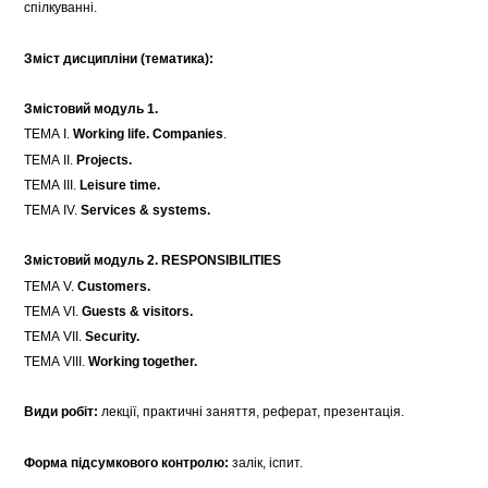
спілкуванні.
Зміст дисципліни (тематика):
Змістовий модуль 1.
ТЕМА І.
Working life. Companies
.
ТЕМА ІІ.
Projects.
ТЕМА IІІ.
Leisure time.
ТЕМА ІV.
Services & systems.
Змістовий модуль 2.
RESPONSIBILITIES
ТЕМА V.
Customers.
ТЕМА VІ.
Guests & visitors.
ТЕМА VII.
Security.
ТЕМА VIII.
Working together.
Види робіт:
лекції, практичні заняття, реферат, презентація.
Форма підсумкового контролю:
залік, іспит.