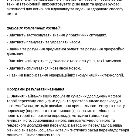
техніки і технологій, використовувати різні види та форми рухової
активності для активного відпочинку та ведення здорового способу
життя.
фахових компетентностей
:
- Здатність застосовувати знання у практичних ситуаціях.
- Здатність планувати та управляти часом.
- Знання та розуміння предметної області та розуміння професійної
діяльності.
- Здатність спілкуватися державною мовою як усно, так і письмово.
- Здатність спілкуватися іноземною мовою.
- Навички використання інформаційних і комунікаційних технологій.
Програмні результати навчання:
1.
Знання
: найважливіших проблеми сучасних досліджень у сфері
теорії перекладу, специфіки одно- та двостороннього перекладу з
іноземної мови, методів дослідження оригінального тексту та тексту
перекладу (первинного та вторинного), основних термінологічні
понять теорії та практики перекладу, методики і алгоритму
лінгвістичного, соціолінгвістичного, лінгвокультуро-логічного та
гендерного дослідження перекладів; методики перекладу одиниць
різних рівнів мови, соціальних та лінгвістичних засад перекладу; теорії
маніпуляції інформацією тощо.