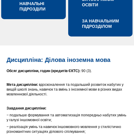
НАВЧАЛЬНІ
ОСВІТИ
ПІДРОЗДІЛИ
ЗА НАВЧАЛЬНИМ
ПІДРОЗДІЛОМ
Дисципліна: Ділова іноземна мова
Обсяг дисципліни, годин (кредитів ЄКТС):
90 (3).
Мета дисципліни:
вдосконалення та подальший розвиток набутих у
вищій школі знань, навичок та вмінь з іноземної мови в різних видах
мовленнєвої діяльності.
Завдання дисципліни:
− подальше формування та автоматизація попередньо набутих умінь
у галузі іншомовної освіти;
− реалізація умінь та навичок іншомовного мовлення у стилістично
різноманітних ситуаціях ділового спілкування;