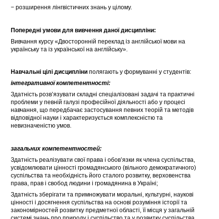
− розширення лінгвістичних знань у цілому.
Попередні умови для вивчення даної дисципліни:
Вивчання курсу «Двосторонній переклад із англійської мови на
українську та із української на англійську».
Навчальні цілі дисципліни
полягають у формуванні у студентів:
інтегративної компетентності:
Здатність розв’язувати складні спеціалізовані задачі та практичні
проблеми у певній галузі професійної діяльності або у процесі
навчання, що передбачає застосування певних теорій та методів
відповідної науки і характеризується комплексністю та
невизначеністю умов.
загальних компетентностей:
Здатність реалізувати свої права і обов’язки як члена суспільства,
усвідомлювати цінності громадянського (вільного демократичного)
суспільства та необхідність його сталого розвитку, верховенства
права, прав і свобод людини і громадянина в Україні;
Здатність зберігати та примножувати моральні, культурні, наукові
цінності і досягнення суспільства на основі розуміння історії та
закономірностей розвитку предметної області, її місця у загальній
системі знань про природу і суспільство та у розвитку суспільства,