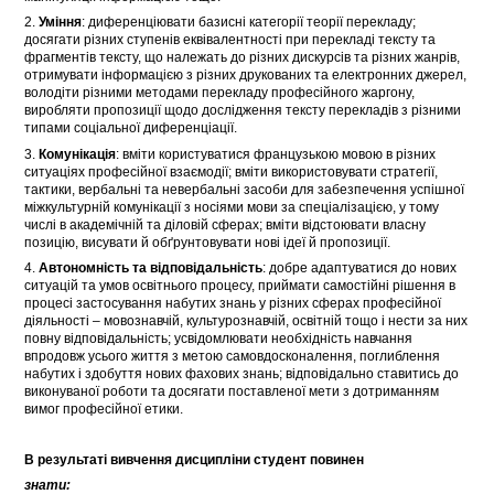
2.
Уміння
: диференціювати базисні категорії теорії перекладу;
досягати різних ступенів еквівалентності при перекладі тексту та
фрагментів тексту, що належать до різних дискурсів та різних жанрів,
отримувати інформацією з різних друкованих та електронних джерел,
володіти різними методами перекладу професійного жаргону,
виробляти пропозиції щодо дослідження тексту перекладів з різними
типами соціальної диференціації.
3.
Комунікація
: вміти користуватися французькою мовою в різних
ситуаціях професійної взаємодії; вміти використовувати стратегії,
тактики, вербальні та невербальні засоби для забезпечення успішної
міжкультурній комунікації з носіями мови за спеціалізацією, у тому
числі в академічній та діловій сферах; вміти відстоювати власну
позицію, висувати й обґрунтовувати нові ідеї й пропозиції.
4.
Автономність та відповідальність
: добре адаптуватися до нових
ситуацій та умов освітнього процесу, приймати самостійні рішення в
процесі застосування набутих знань у різних сферах професійної
діяльності – мовознавчій, культурознавчій, освітній тощо і нести за них
повну відповідальність; усвідомлювати необхідність навчання
впродовж усього життя з метою самовдосконалення, поглиблення
набутих і здобуття нових фахових знань; відповідально ставитись до
виконуваної роботи та досягати поставленої мети з дотриманням
вимог професійної етики.
В результаті вивчення дисципліни студент повинен
знати: