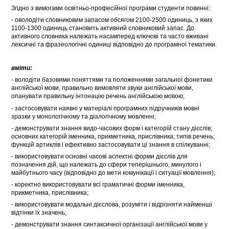
Згідно з вимогами освітньо-професійної програми студенти повинні:
- оволодіти словниковим запасом обсягом 2100-2500 одиниць, з яких
1100-1300 одиниць становить активний словниковий запас. До
активного словника належать насамперед ключові та часто вживані
лексичні та фразеологічні одиниці відповідно до програмної тематики.
вміти:
- володіти базовими поняттями та положеннями загальної фонетики
англійської мови, правильно вимовляти звуки англійської мови,
опанувати правильну інтонацію речень англійською мовою;
- застосовувати наявні у матеріалі програмних підручників мовні
зразки у монологічному та діалогічному мовленні;
- демонструвати знання видо-часових форм і категорій стану дієслів;
основних категорій іменника, прикметника, прислівника; типів речень;
функцій артиклів і ефективно застосовувати ці знання в спілкуванні;
- використовувати основні часові аспектні форми дієслів для
позначення дій, що належать до сфери теперішнього, минулого і
майбутнього часу (відповідно до мети комунікації і ситуації мовлення);
- коректно використовувати всі граматичні форми іменника,
прикметника, прислівника;
- використовувати модальні дієслова, розуміти і відрізняти найменші
відтінки їх значень;
- демонструвати знання синтаксичної організації англійської мови у