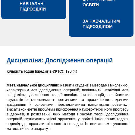
НАВЧАЛЬНІ
ОСВІТИ
ПІДРОЗДІЛИ
ЗА НАВЧАЛЬНИМ
ПІДРОЗДІЛОМ
Дисципліна: Дослідження операцій
Кількість годин
(кредитів ЄКТС):
120 (4)
Мета навчальної
дисципліни
:
навчити студентів методам і мисленню,
характерним для дослідження операцій; повідомити необхідні для
спеціаліста досягнення теорії дослідження операцій; ознайомити
студентів із ключовими теоретичними та практичними задачами
дисципліни й основними перспективними напрямками розвитку;
вказати конкретні проблеми прискорення науково-технічного прогресу
в державі, в розв'язанні яких методи і засоби теорії дослідження
операцій визначають якісні зрушення у роботі інженерних кадрів,
перехід до практики рішення всіх задач із вживанням сучасного
математичного апарату.