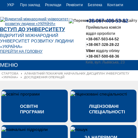
УКР
Про заклад
Розклади
Реквізити
Безпека
Контакти
РУС
+38-067-406-53-92
ENG
Приймальна комісія
ВСТУП ДО УНІВЕРСИТЕТУ
відділ оргроботи
ВІДКРИТИЙ МІЖНАРОДНИЙ
+38-067-503-64-52
УНІВЕРСИТЕТ РОЗВИТКУ ЛЮДИНИ
+38-067-328-28-22
«УКРАЇНА»
Viber
відділу обліку
ПЕРЕЙТИ НА ГОЛОВНУ
+38-067-500-68-36
Київ, вул. Львівська, 23
МЕНЮ
office@uu.ua
СТАРТОВА
›
АЛФАВІТНИЙ ПОКАЖЧИК НАВЧАЛЬНИХ ДИСЦИПЛІН УНІВЕРСИТЕТУ 
«УКРАЇНА»
›
ДОСЛІДЖЕННЯ ОПЕРАЦІЙ
ОСВІТНІ
ЛІЦЕНЗОВАНІ
ПРОГРАМИ
СПЕЦІАЛЬНОСТІ
ЗА НАПРЯМОМ