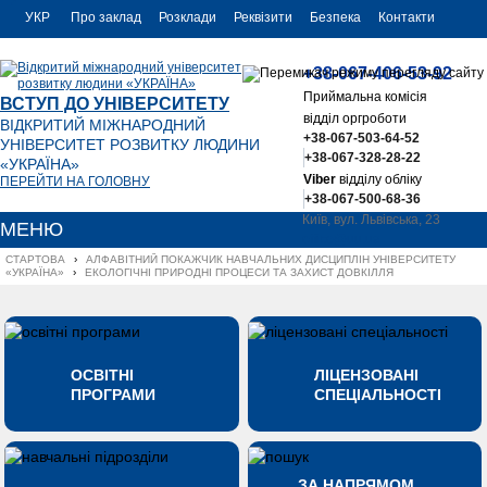
УКР
Про заклад
Розклади
Реквізити
Безпека
Контакти
РУС
+38-067-406-53-92
ENG
Приймальна комісія
ВСТУП ДО УНІВЕРСИТЕТУ
відділ оргроботи
ВІДКРИТИЙ МІЖНАРОДНИЙ
+38-067-503-64-52
УНІВЕРСИТЕТ РОЗВИТКУ ЛЮДИНИ
+38-067-328-28-22
«УКРАЇНА»
Viber
відділу обліку
ПЕРЕЙТИ НА ГОЛОВНУ
+38-067-500-68-36
Київ, вул. Львівська, 23
МЕНЮ
office@uu.ua
СТАРТОВА
›
АЛФАВІТНИЙ ПОКАЖЧИК НАВЧАЛЬНИХ ДИСЦИПЛІН УНІВЕРСИТЕТУ 
«УКРАЇНА»
›
ЕКОЛОГІЧНІ ПРИРОДНІ ПРОЦЕСИ ТА ЗАХИСТ ДОВКІЛЛЯ
ОСВІТНІ
ЛІЦЕНЗОВАНІ
ПРОГРАМИ
СПЕЦІАЛЬНОСТІ
ЗА НАПРЯМОМ