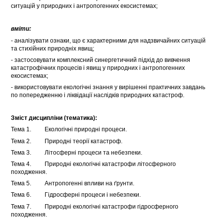
ситуацій у природних і антропогенних екосистемах;
вміти:
- аналізувати ознаки, що є характерними для надзвичайних ситуацій
та стихійних природніх явищ;
- застосовувати комплексний синергетичний підхід до вивчення
катастрофічних процесів і явищ у природних і антропогенних
екосистемах;
- використовувати екологічні знання у вирішенні практичних завдань
по попередженню і ліквідації наслідків природних катастроф.
Зміст дисципліни (тематика):
Тема 1. Екологічні природні процеси.
Тема 2. Природні теорії катастроф.
Тема 3. Літосферні процеси та небезпеки.
Тема 4. Природні екологічні катастрофи літосферного
походження.
Тема 5. Антропогенні впливи на ґрунти.
Тема 6. Гідросферні процеси і небезпеки.
Тема 7. Природні екологічні катастрофи гідросферного
походження.