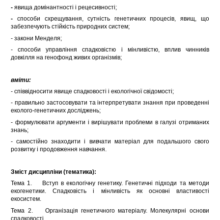
-
явища домінантності і рецесивності;
-
способи схрещування, сутність генетичних процесів, явищ, що
забезпечують стійкість природних систем;
- закони Менделя;
- способи управління спадковістю і мінливістю, вплив чинників
довкілля на генофонд живих організмів;
вміти:
- співвідносити явище спадковості і екологічної свідомості;
- правильно застосовувати та інтерпретувати знання при проведенні
еколого-генетичних досліджень;
- формулювати аргументи і вирішувати проблеми в галузі отриманих
знань;
- самостійно знаходити і вивчати матеріал для подальшого свого
розвитку і продовження навчання.
Зміст дисципліни (тематика):
Тема 1. Вступ в екологічну генетику. Генетичні підходи та методи
екогенетики. Спадковість і мінливість як основні властивості
екосистем.
Тема 2. Організація генетичного матеріалу. Молекулярні основи
спадковості.