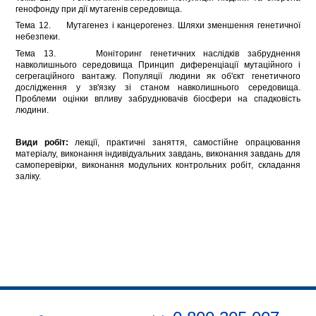
генофонду при дії мутагенів середовища.
Тема 12. Мутагенез і канцерогенез. Шляхи зменшення генетичної
небезпеки.
Тема 13. Моніторинг генетичних наслідків забруднення
навколишнього середовища Принцип диференціації мутаційного і
сегрегаційного вантажу. Популяції людини як об'єкт генетичного
дослідження у зв'язку зі станом навколишнього середовища.
Проблеми оцінки впливу забруднювачів біосфери на спадковість
людини.
Види робіт:
лекції, практичні заняття, самостійне опрацювання
матеріалу, виконання індивідуальних завдань, виконання завдань для
самоперевірки, виконання модульних контрольних робіт, складання
заліку.