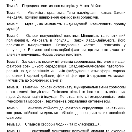
Тема 3. Передача генетичного матеріалу. Мітоз. Мейоз.
Тема 4. Мінливість організмів. Типи наслідування ознак. Закони
Менделя. Причини виникнення нових ознак організмів.
Тема 5. Мутаційна мінливість. Види мутацій. Інтенсивність прояву
мутацій.
Тема 6. Основи популяційної генетики. Мінливість та генетичний
поліморфізм. Рівновага в популяції. Закон Харді-Вайнберга, його
практичне використання. Розподілення частот і генотипів у
популяціях. Елементарні еволюційні фактори, що змінюють частоти
алелів у популяціях. Норма реакції генотипу.
Тема 7. Залежність прояву дії генів від середовища. Екогенетична дія
факторів зовнішнього середовища. Спадково-обумовлені патологічні
реакції на дію зовнішніх чинників (забруднення атмосфери, харчові
речовини і харчові добавки, фізичні фактори й отруєння металами,
чутливість до біологічних агентів).
Тема 8. Генетичні основи онтогенезу. Функціональні зміни хромосом
в онтогенезі. Час дії гена. Еквівалентність і тотіпотентність клітинних
ядер. Детермінація й індукція. Пенетрантність і експресивність генів.
Фенокопії та морфози. Тератогенез. Управління онтогенезом.
Тема 9. Генетика стійкості до факторів середовища. Генетичний
контроль стійкості модельних об'єктів до несприятливих зовнішніх
факторів.
Тема 10. Спадкові хвороби людини та їх класифікація.
Тема 11. Генетичний моніторинг популяцій людини та охорона