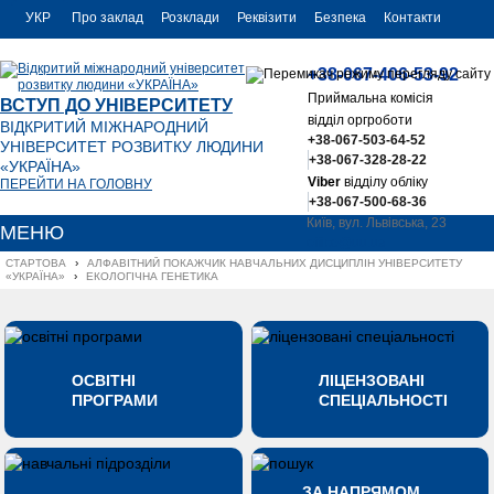
УКР
Про заклад
Розклади
Реквізити
Безпека
Контакти
РУС
+38-067-406-53-92
ENG
Приймальна комісія
ВСТУП ДО УНІВЕРСИТЕТУ
відділ оргроботи
ВІДКРИТИЙ МІЖНАРОДНИЙ
+38-067-503-64-52
УНІВЕРСИТЕТ РОЗВИТКУ ЛЮДИНИ
+38-067-328-28-22
«УКРАЇНА»
Viber
відділу обліку
ПЕРЕЙТИ НА ГОЛОВНУ
+38-067-500-68-36
Київ, вул. Львівська, 23
МЕНЮ
office@uu.ua
СТАРТОВА
›
АЛФАВІТНИЙ ПОКАЖЧИК НАВЧАЛЬНИХ ДИСЦИПЛІН УНІВЕРСИТЕТУ 
«УКРАЇНА»
›
ЕКОЛОГІЧНА ГЕНЕТИКА
ОСВІТНІ
ЛІЦЕНЗОВАНІ
ПРОГРАМИ
СПЕЦІАЛЬНОСТІ
ЗА НАПРЯМОМ