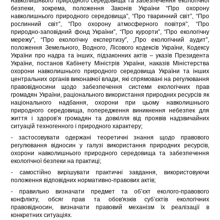
навколишнього природного середовища та забезпечення екологічної
безпеки, зокрема, положення Законів України “Про охорону
навколишнього природного середовища”, “Про тваринний світ”, “Про
рослинний світ”, “Про охорону атмосферного повітря”, “Про
природно-заповідний фонд України”, “Про курорти”, “Про екологічну
мережу”, “Про екологічну експертизу”, „Про екологічний аудит”,
положення Земельного, Водного, Лісового кодексів України, Кодексу
України про надра та інших, підзаконних актів – указів Президента
України, постанов Кабінету Міністрів України, наказів Міністерства
охорони навколишнього природного середовища України та інших
центральних органів виконавчої влади, які спрямовані на регулювання
правовідносини щодо забезпечення системи екологічних прав
громадян України, раціонального використання природних ресурсів як
національного надбання, охорони при цьому навколишнього
природного середовища, попередження виникнення небезпек для
життя і здоров’я громадян та довкілля від проявів надзвичайних
ситуацій техногенного і природного характеру;
- застосовувати одержані теоретичні знання щодо правового
регулювання відносин у галузі використання природних ресурсів,
охорони навколишнього природного середовища та забезпечення
екологічної безпеки на практиці;
- самостійно вирішувати практичні завдання, використовуючи
положення відповідних нормативно-правових актів;
- правильно визначати предмет та об’єкт еколого-правового
конфлікту, обсяг прав та обов'язків суб’єктів екологічних
правовідносин, визначати правовий механізм їх реалізації в
конкретних ситуаціях.