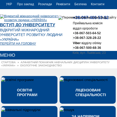
УКР
Про заклад
Розклади
Реквізити
Безпека
Контакти
РУС
+38-067-406-53-92
ENG
Приймальна комісія
ВСТУП ДО УНІВЕРСИТЕТУ
відділ оргроботи
ВІДКРИТИЙ МІЖНАРОДНИЙ
+38-067-503-64-52
УНІВЕРСИТЕТ РОЗВИТКУ ЛЮДИНИ
+38-067-328-28-22
«УКРАЇНА»
Viber
відділу обліку
ПЕРЕЙТИ НА ГОЛОВНУ
+38-067-500-68-36
Київ, вул. Львівська, 23
МЕНЮ
office@uu.ua
СТАРТОВА
›
АЛФАВІТНИЙ ПОКАЖЧИК НАВЧАЛЬНИХ ДИСЦИПЛІН УНІВЕРСИТЕТУ 
«УКРАЇНА»
›
ЕКОЛОГІЧНЕ ЗАКОНОДАВСТВО
ОСВІТНІ
ЛІЦЕНЗОВАНІ
ПРОГРАМИ
СПЕЦІАЛЬНОСТІ
ЗА НАПРЯМОМ