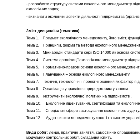
- розробляти структуру системи екологічного менеджменту підпр
екологічних задач;
- визначати екологічні аспекти діяльності підприємства (органі
Зміст дисципліни (тематика):
Тема 1. Предмет екологічного менеджменту, його зміст, функці
Тема 2. Принципи, форми та методи екологічного менеджмент
Тема 3. Міжнародні стандарти серії ISO 14000 як основа систе
Тема 4. Система організації екологічного менеджменту підприє
Тема 5. Нормативно-правові основи екологічного менеджмент
Тема 6. Планування – основа екологічного менеджменту.
Тема 7. Технічні, технологічні і проектні рішення як фактор пі
Тема 8. Організація управління природокористуванням.
Тема 9. Інструменти екологічної політики на підприємстві.
Тема 10. Екологічне ліцензування, сертифікація та екологічне
Тема 11. Спеціальні сфери застосування екологічного аудиту.
Тема 12. Аудит систем менеджменту якості та систем управл
Види робіт:
лекції, практичні заняття, самостійне опрацюван
модульних контрольних робіт, складання іспиту.