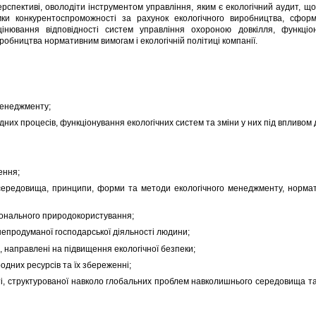
перспективі, оволодіти інструментом управління, яким є екологічний аудит, щ
мки конкурентоспроможності за рахунок екологічного виробництва, сфо
 оцінювання відповідності систем управління охороною довкілля, функці
иробництва нормативним вимогам і екологічній політиці компанії.
менеджменту;
них процесів, функціонування екологічних систем та зміни у них під впливом 
ення;
середовища, принципи, форми та методи екологічного менеджменту, нормат
іонального природокористування;
непродуманої господарської діяльності людини;
я, направлені на підвищення екологічної безпеки;
одних ресурсів та їх збереженні;
сті, структурованої навколо глобальних проблем навколишнього середовища та