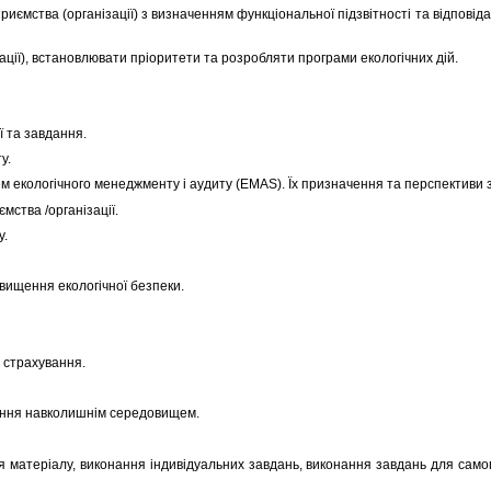
иємства (організації) з визначенням функціональної підзвітності та відповід
зації), встановлювати пріоритети та розробляти програми екологічних дій.
ї та завдання.
у.
м екологічного менеджменту і аудиту (EMAS). Їх призначення та перспективи 
мства /організації.
у.
двищення екологічної безпеки.
 страхування.
іння навколишнім середовищем.
ня матеріалу, виконання індивідуальних завдань, виконання завдань для само