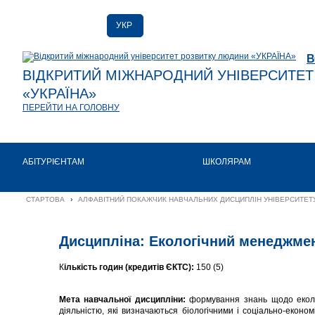
УКР
РУС
В
ENG
ВІДКРИТИЙ МІЖНАРОДНИЙ УНІВЕРСИТЕ
«УКРАЇНА»
ПЕРЕЙТИ НА ГОЛОВНУ
АБІТУРІЄНТАМ
ШКОЛЯРАМ
СТАРТОВА
›
АЛФАВІТНИЙ ПОКАЖЧИК НАВЧАЛЬНИХ ДИСЦИПЛІН УНІВЕРСИТЕТУ
Дисципліна: Екологічний менеджмен
К
ількість годин (кредитів ЄКТС):
150 (5)
Мета навчальної дисципліни:
формування знань щодо еколог
діяльністю, які визначаються біологічними і соціально-екон