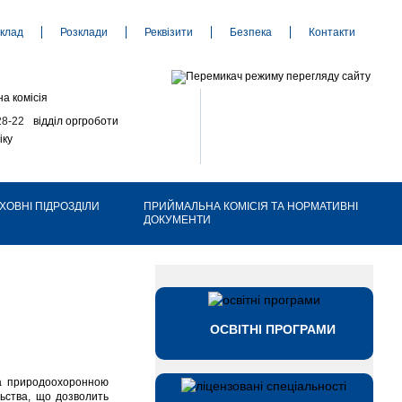
клад
Розклади
Реквізити
Безпека
Контакти
а комісія
28-22
відділ оргроботи
іку
ХОВНІ ПІДРОЗДІЛИ
ПРИЙМАЛЬНА КОМІСІЯ ТА НОРМАТИВНІ
ДОКУМЕНТИ
ОСВІТНІ ПРОГРАМИ
та природоохоронною
льства, що дозволить