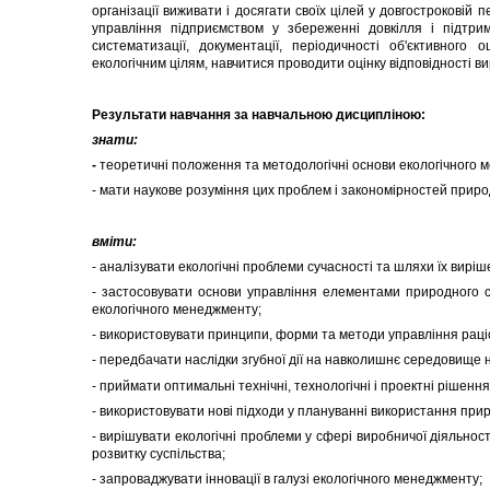
організації виживати і досягати своїх цілей у довгостроковій 
управління підприємством у збереженні довкілля і підтри
систематизації, документації, періодичності об'єктивного
екологічним цілям, навчитися проводити оцінку відповідності в
Результати
навчання за навчальною дисципліною:
знати:
-
теоретичні положення та методологічні основи екологічного 
- мати наукове розуміння цих проблем і закономірностей природ
вміти:
- аналізувати екологічні проблеми сучасності та шляхи їх виріш
- застосовувати основи управління елементами природного 
екологічного менеджменту;
- використовувати принципи, форми та методи управління рац
- передбачати наслідки згубної дії на навколишнє середовище 
- приймати оптимальні технічні, технологічні і проектні рішенн
- використовувати нові підходи у плануванні використання прир
- вирішувати екологічні проблеми у сфері виробничої діяльно
розвитку суспільства;
- запроваджувати інновації в галузі екологічного менеджменту;