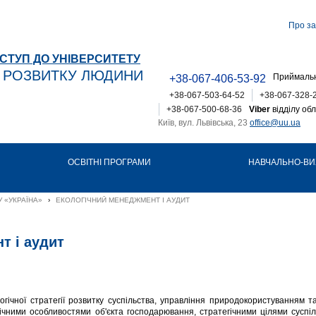
Про за
СТУП ДО УНІВЕРСИТЕТУ
Т РОЗВИТКУ ЛЮДИНИ
Приймальн
+38-067-406-53-92
+38-067-503-64-52
+38-067-328-
+38-067-500-68-36
Viber
відділу обл
Київ, вул. Львівська, 23
office@uu.ua
ОСВІТНІ ПРОГРАМИ
НАВЧАЛЬНО-ВИ
 «УКРАЇНА»
›
ЕКОЛОГІЧНИЙ МЕНЕДЖМЕНТ І АУДИТ
т і аудит
ічної стратегії розвитку суспільства, управління природокористуванням 
омічними особливостями об'єкта господарювання, стратегічними цілями суспі