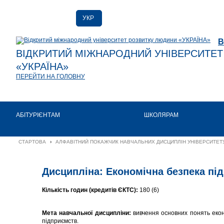
УКР
РУС
В
ENG
ВІДКРИТИЙ МІЖНАРОДНИЙ УНІВЕРСИТЕ
«УКРАЇНА»
ПЕРЕЙТИ НА ГОЛОВНУ
АБІТУРІЄНТАМ
ШКОЛЯРАМ
СТАРТОВА
›
АЛФАВІТНИЙ ПОКАЖЧИК НАВЧАЛЬНИХ ДИСЦИПЛІН УНІВЕРСИТЕТУ
Дисципліна: Економічна безпека пі
Кількість годин (кредитів ЄКТС):
180 (6)
Мета навчальної дисципліни:
вивчення основних понять екон
підприємств.