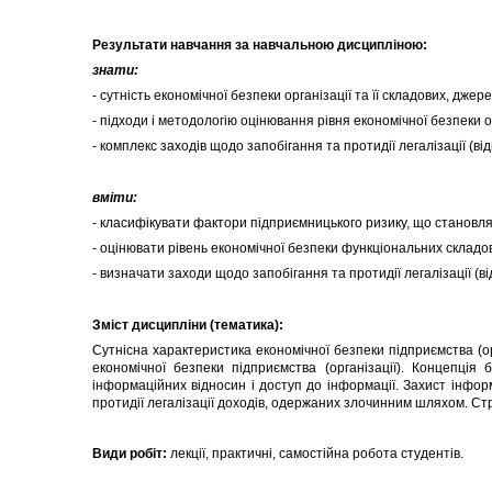
Результати навчання за навчальною дисципліною:
знати:
- сутність економічної безпеки організації та її складових, джере
- підходи і методологію оцінювання рівня економічної безпеки орг
- комплекс заходів щодо запобігання та протидії легалізації 
вміти:
- класифікувати фактори підприємницького ризику, що становля
- оцінювати рівень економічної безпеки функціональних складови
- визначати заходи щодо запобігання та протидії легалізації 
Зміст дисципліни (тематика):
Сутнісна характеристика економічної безпеки підприємства (ор
економічної безпеки підприємства (організації). Концепція 
інформаційних відносин і доступ до інформації. Захист інформ
протидії легалізації доходів, одержаних злочинним шляхом. Стр
Види робіт:
лекції, практичні, самостійна робота студентів.