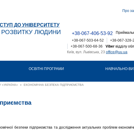
Про за
СТУП ДО УНІВЕРСИТЕТУ
Т РОЗВИТКУ ЛЮДИНИ
Приймальн
+38-067-406-53-92
+38-067-503-64-52
+38-067-328-
+38-067-500-68-36
Viber
відділу обл
Київ, вул. Львівська, 23
office@uu.ua
ОСВІТНІ ПРОГРАМИ
НАВЧАЛЬНО-ВИ
 «УКРАЇНА»
›
ЕКОНОМІЧНА БЕЗПЕКА ПІДПРИЄМСТВА
дприємства
омічної безпеки підприємства та дослідження актуальних проблем економіч