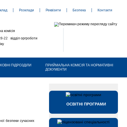
клад
Розклади
Реквізити
Безпека
Контакти
а комісія
28-22
відділ оргроботи
іку
ХОВНІ ПІДРОЗДІЛИ
ПРИЙМАЛЬНА КОМІСІЯ ТА НОРМАТИВНІ
ДОКУМЕНТИ
ОСВІТНІ ПРОГРАМИ
ної безпеки сучасних