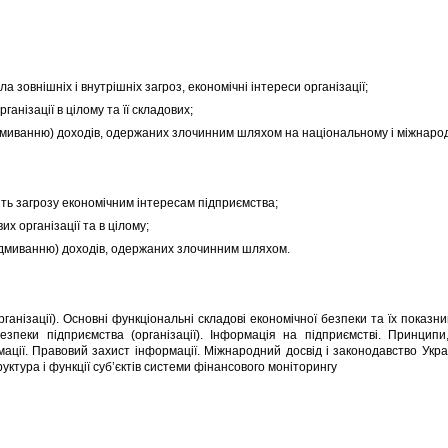
ла зовнішніх і внутрішніх загроз, економічні інтереси організації;
анізації в цілому та її складових;
(відмиванню) доходів, одержаних злочинним шляхом на національному і міжнаро
ть загрозу економічним інтересам підприємства;
х організації та в цілому;
(відмиванню) доходів, одержаних злочинним шляхом.
ганізації). Основні функціональні складові економічної безпеки та їх показн
безпеки підприємства (організації). Інформація на підприємстві. Принципи,
ації. Правовий захист інформації. Міжнародний досвід і законодавство Украї
уктура і функції суб’єктів системи фінансового моніторингу