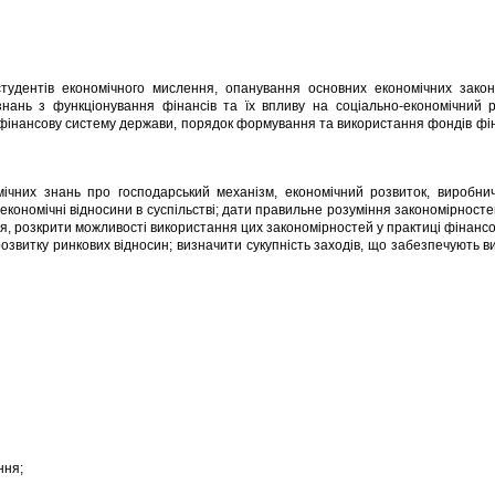
удентів економічного мислення, опанування основних економічних законі
ань з функціонування фінансів та їх впливу на соціально-економічний ро
фінансову систему держави, порядок формування та використання фондів фіна
чних знань про господарський механізм, економічний розвиток, виробнич
 економічні відносини в суспільстві; дати правильне розуміння закономірност
ння, розкрити можливості використання цих закономірностей у практиці фінансо
розвитку ринкових відносин; визначити сукупність заходів, що забезпечують 
ння;