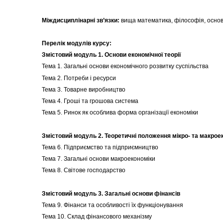
Міждисциплінарні зв’язки:
вища математика, філософія, основ
Перелік модулів курсу:
Змістовий модуль 1. Основи економічної теорії
Тема 1. Загальні основи економічного розвитку суспільства
Тема 2. Потреби і ресурси
Тема 3. Товарне виробництво
Тема 4. Гроші та грошова система
Тема 5. Ринок як особлива форма організації економіки
Змістовий модуль 2. Теоретичні положення мікро- та макрое
Тема 6. Підприємство та підприємництво
Тема 7. Загальні основи макроекономіки
Тема 8. Світове господарство
Змістовий модуль 3. Загальні основи фінансів
Тема 9. Фінанси та особливості їх функціонування
Тема 10. Склад фінансового механізму