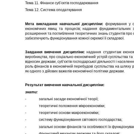
Тема 11. Фінанси суб’єктів господарювання
Тема 12. Система оподаткування
Мета
викладання навчальної дисципліни:
формування у ст
економічних явищ та процесів; надання фундаментальних зн
розширення та поглиблення теоретичних знань студентів про 
забезпечують функціонування кожної окремої її складової.
Завдання
вивчення дисципліни:
надання студентам економі
виробництва, про соціально-економічний устрій суспільства та
відносин держави, суб’єктів господарської діяльності і населе
роль фінансів в економічній перебудові суспільства на шляху 
як одного з дійових важелів економічної політики держави.
Результат вивчення навчальної дисципліни:
знати:
- загальні засади економічної теорії;
- теоретичні положення мікроекономіки;
- теоретичні основи макроекономіки;
- систему функціонування світового господарства;
- загальні основи фінансів та особливості їх функціонува
- фінансовий механізм держави та його складові;