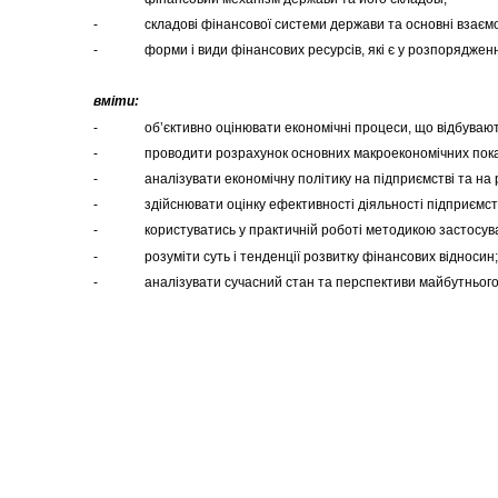
- складові фінансової системи держави та основні взаємоз
- форми і види фінансових ресурсів, які є у розпорядженні 
вміти:
- об’єктивно оцінювати економічні процеси, що відбуваютьс
- проводити розрахунок основних макроекономічних показни
- аналізувати економічну політику на підприємстві та на р
- здійснювати оцінку ефективності діяльності підприємства
- користуватись у практичній роботі методикою застосуван
- розуміти суть і тенденції розвитку фінансових відносин;
- аналізувати сучасний стан та перспективи майбутнього роз