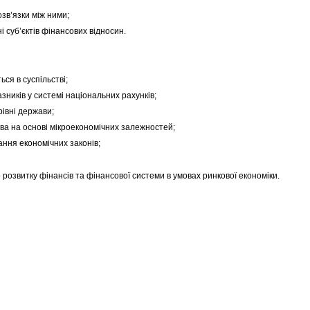
в’язки між ними;
суб’єктів фінансових відносин.
я в суспільстві;
ків у системі національних рахунків;
івні держави;
 на основі мікроекономічних залежностей;
ня економічних законів;
витку фінансів та фінансової системи в умовах ринкової економіки.