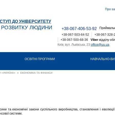
Про за
СТУП ДО УНІВЕРСИТЕТУ
Т РОЗВИТКУ ЛЮДИНИ
Приймальн
+38-067-406-53-92
+38-067-503-64-52
+38-067-328-
+38-067-500-68-36
Viber
відділу обл
Київ, вул. Львівська, 23
office@uu.ua
ОСВІТНІ ПРОГРАМИ
НАВЧАЛЬНО-ВИ
 «УКРАЇНА»
›
ЕКОНОМІКА ТА ФІНАНСИ
сини та економічні закони суспільного виробництва, становлення і еволюції
нсової системи.