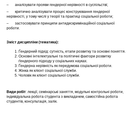
– аналізувати прояви гендерної нерівності в суспільстві;
– критично аналізувати процес конструювання гендерної
нерівності, у тому числі у теорії та практиці соціальної роботи;
– застосовувати принципи антидискримінаційної соціальної
роботи.
Зміст дисципліни (тематика):
Ґендерний підхід: сутність, етапи розвитку та основні поняття.
Основні інтелектуальні та політичні фактори розвитку
ґендерного підходу у соціальних науках.
Ґендерна нерівність як передумова соціальної роботи.
Жінка як клієнт соціальної служби.
Чоловік як клієнт соціальної служби.
Види робіт
: лекції, семінарські заняття, модульні контрольні роботи,
індивідуальна робота студента з викладачем, самостійна робота
студентів, консультація, залік.