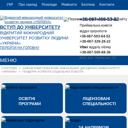
УКР
Про заклад
Розклади
Реквізити
Безпека
Контакти
РУС
+38-067-406-53-92
ENG
Приймальна комісія
ВСТУП ДО УНІВЕРСИТЕТУ
відділ оргроботи
ВІДКРИТИЙ МІЖНАРОДНИЙ
+38-067-503-64-52
УНІВЕРСИТЕТ РОЗВИТКУ ЛЮДИНИ
+38-067-328-28-22
«УКРАЇНА»
Viber
відділу обліку
ПЕРЕЙТИ НА ГОЛОВНУ
+38-067-500-68-36
Київ, вул. Львівська, 23
МЕНЮ
office@uu.ua
СТАРТОВА
›
АЛФАВІТНИЙ ПОКАЖЧИК НАВЧАЛЬНИХ ДИСЦИПЛІН УНІВЕРСИТЕТУ 
«УКРАЇНА»
›
ГЕНДЕРНІ АСПЕКТИ СОЦІАЛЬНОЇ РОБОТИ
ОСВІТНІ
ЛІЦЕНЗОВАНІ
ПРОГРАМИ
СПЕЦІАЛЬНОСТІ
ЗА НАПРЯМОМ