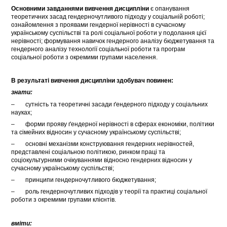
Основними завданнями вивчення дисципліни
є опанування
теоретичних засад гендерночутливого підходу у соціальній роботі;
ознайомлення з проявами гендерної нерівності в сучасному
українському суспільстві та ролі соціальної роботи у подолання цієї
нерівності; формування навичок гендерного аналізу бюджетування та
гендерного аналізу технології соціальної роботи та програм
соціальної роботи з окремими групами населення.
В результаті вивчення дисципліни здобувач повинен:
знати:
– сутність та теоретичні засади ґендерного підходу у соціальних
науках;
– форми прояву ґендерної нерівності в сферах економіки, політики
та сімейних відносин у сучасному українському суспільстві;
– основні механізми конструювання гендерних нерівностей,
представлені соціальною політикою, ринком праці та
соціокультурними очікуваннями відносно гендерних відносин у
сучасному українському суспільстві;
– принципи гендерночутливого бюджетування;
– роль гендерночутливих підходів у теорії та практиці соціальної
роботи з окремими групами клієнтів.
вміти: