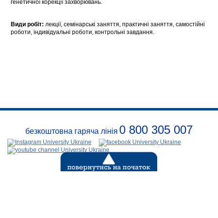
генетичної корекції захворювань.
Види робіт:
лекції, семінарські заняття, практичні заняття, самостійні
роботи, індивідуальні роботи, контрольні завдання.
0 800 305 007
безкоштовна гаряча лінія
Про
заклад
Розклади
Реквізити
Безпека
Контакти
(с) 1999-2026
Відкритий
міжнародний університет розвитку людини «УКРАЇНА»
.
Всі права захищені діючим законодавством Украіни.