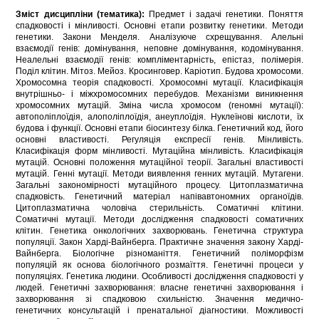
Зміст дисципліни (тематика):
Предмет і задачі генетики. Поняття
спадковості і мінливості. Основні етапи розвитку генетики. Методи
генетики. Закони Менделя. Аналізуюче схрещування. Алельні
взаємодії генів: домінування, неповне домінування, кодомінування.
Неалельні взаємодії генів: компліментарність, епістаз, полімерія.
Поділ клітин. Мітоз. Мейоз. Кросинговер. Каріотип. Будова хромосоми.
Хромосомна теорія спадковості. Хромосомні мутації. Класифікація
внутрішньо- і міжхромосомних перебудов. Механізми виникнення
хромосомних мутацій. Зміна числа хромосом (геномні мутації):
автополіплоїдія, алополіплоїдія, анеуплоїдія. Нуклеїнові кислоти, їх
будова і функції. Основні етапи біосинтезу білка. Генетичний код, його
основні властивості. Регуляція експресії генів. Мінливість.
Класифікація форм мінливості. Мутаційна мінливість. Класифікація
мутацій. Основні положення мутаційної теорії. Загальні властивості
мутацій. Генні мутації. Методи виявлення генних мутацій. Мутагени.
Загальні закономірності мутаційного процесу. Цитоплазматична
спадковість. Генетичний матеріал напівавтономних органоїдів.
Цитоплазматична чоловіча стерильність. Соматичні клітини.
Соматичні мутації. Методи дослідження спадковості соматичних
клітин. Генетика онкологічних захворювань. Генетична структура
популяції. Закон Харді-Вайнберга. Практичне значення закону Харді-
Вайнберга. Біологічне різноманіття. Генетичний поліморфізм
популяцій як основа біологічного розмаїття. Генетичні процеси у
популяціях. Генетика людини. Особливості дослідження спадковості у
людей. Генетичні захворювання: власне генетичні захворювання і
захворювання зі спадковою схильністю. Значення медично-
генетичних консультацій і пренатальної діагностики. Можливості