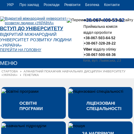
УКР
Про заклад
Розклади
Реквізити
Безпека
Контакти
РУС
+38-067-406-53-92
ENG
Приймальна комісія
ВСТУП ДО УНІВЕРСИТЕТУ
відділ оргроботи
ВІДКРИТИЙ МІЖНАРОДНИЙ
+38-067-503-64-52
УНІВЕРСИТЕТ РОЗВИТКУ ЛЮДИНИ
+38-067-328-28-22
«УКРАЇНА»
Viber
відділу обліку
ПЕРЕЙТИ НА ГОЛОВНУ
+38-067-500-68-36
Київ, вул. Львівська, 23
МЕНЮ
office@uu.ua
СТАРТОВА
›
АЛФАВІТНИЙ ПОКАЖЧИК НАВЧАЛЬНИХ ДИСЦИПЛІН УНІВЕРСИТЕТУ 
«УКРАЇНА»
›
ГЕНЕТИКА
ОСВІТНІ
ЛІЦЕНЗОВАНІ
ПРОГРАМИ
СПЕЦІАЛЬНОСТІ
ЗА НАПРЯМОМ