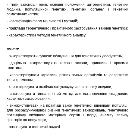
- типи взаємодії генів, основні положення цитогенетики, генетики
людини, популяційної генетики, генетики органел і генетики
соматичних клітин;
- класифікацію форм мінливості і мутацій;
- приклади теоретичного і практичного застосування законів генетики;
- характеристики методів генетичного аналізу.
вміти:
- використовувати сучасне обладнання для генетичних досліджень;
- доцільно використовувати головні закони, принципи і правила
генетики,
- характеризувати каріотипи різних живих організмів та розрізняти
типи хромосом;
- характеризувати особливості успадкування ознак у людини;
- застосовувати генеалогічний метод для встановлення спадкового
характеру захворювання;
- використовувати на практиці закон генетичної рівноваги популяції
для розрахунку/оцінки ризиків генетичних захворювань, генетичного
потенціалу вихідного матеріалу сортів і порід, аналізу впливу
факторів на популяцію;
- розв’язувати генетичні задачі.