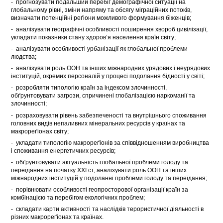
- прогнозувати подальший перебіг демографічної ситуації на
глобальному рівні, зміни напряму та обсягу міграційних потоків,
визначати потенційні реґіони можливого формування біженців;
- аналізувати географічні особливості поширення хвороб цивілізації,
укладати показники стану здоров’я населення країн світу;
- аналізувати особливості урбанізації як глобальної проблеми
людства;
- аналізувати роль ООН та інших міжнародних урядових і неурядових
інституцій, окремих персоналій у процесі подолання бідності у світі;
- розробляти типологію країн за індексом злочинності,
обґрунтовувати загрози, спричинені глобалізацією наркоманії та
злочинності;
- розраховувати рівень забезпеченості та внутрішнього споживання
головних видів непаливних мінеральних ресурсів у країнах та
макрореґіонах світу;
- укладати типологію макрореґіонів за співвідношенням виробництва
і споживання енергетичних ресурсів;
- обґрунтовувати актуальність глобальної проблеми голоду та
переїдання на початку ХХІ ст, аналізувати роль ООН та інших
міжнародних інституцій у подоланні проблеми голоду та переїдання;
- порівнювати особливості геопросторової організації країн за
комбінацією та перебігом екологічних проблем;
- складати карти активності та наслідків терористичної діяльності в
різних макрореґіонах та країнах.