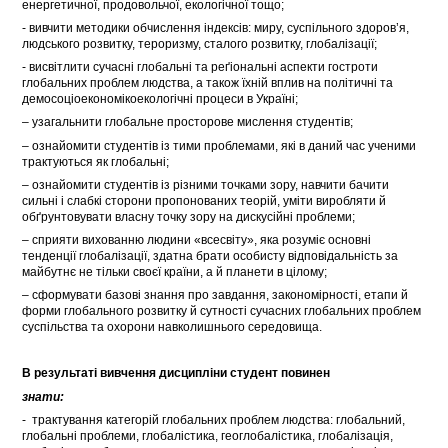
енергетичної, продовольчої, екологічної тощо;
- вивчити методики обчислення індексів: миру, суспільного здоров’я,
людського розвитку, тероризму, сталого розвитку, глобалізації;
- висвітлити сучасні глобальні та реґіональні аспекти гостроти
глобальних проблем людства, а також їхній вплив на політичні та
демосоціоекономікоекологічні процеси в Україні;
– узагальнити глобальне просторове мислення студентів;
– ознайомити студентів із тими проблемами, які в даний час ученими
трактуються як глобальні;
– ознайомити студентів із різними точками зору, навчити бачити
сильні і слабкі сторони пропонованих теорій, уміти виробляти й
обґрунтовувати власну точку зору на дискусійні проблеми;
– сприяти вихованню людини «всесвіту», яка розуміє основні
тенденції глобалізації, здатна брати особисту відповідальність за
майбутнє не тільки своєї країни, а й планети в цілому;
– сформувати базові знання про завдання, закономірності, етапи й
форми глобального розвитку й сутності сучасних глобальних проблем
суспільства та охорони навколишнього середовища.
В результаті вивчення дисципліни студент повинен
знати:
- трактування категорій глобальних проблем людства: глобальний,
глобальні проблеми, глобалістика, геоглобалістика, глобалізація,