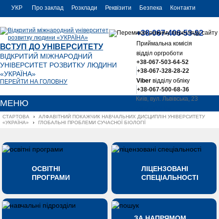
УКР
Про заклад
Розклади
Реквізити
Безпека
Контакти
РУС
+38-067-406-53-92
ENG
Приймальна комісія
ВСТУП ДО УНІВЕРСИТЕТУ
відділ оргроботи
ВІДКРИТИЙ МІЖНАРОДНИЙ
+38-067-503-64-52
УНІВЕРСИТЕТ РОЗВИТКУ ЛЮДИНИ
+38-067-328-28-22
«УКРАЇНА»
Viber
відділу обліку
ПЕРЕЙТИ НА ГОЛОВНУ
+38-067-500-68-36
Київ, вул. Львівська, 23
МЕНЮ
office@uu.ua
СТАРТОВА
›
АЛФАВІТНИЙ ПОКАЖЧИК НАВЧАЛЬНИХ ДИСЦИПЛІН УНІВЕРСИТЕТУ 
«УКРАЇНА»
›
ГЛОБАЛЬНІ ПРОБЛЕМИ СУЧАСНОЇ БІОЛОГІЇ
ОСВІТНІ
ЛІЦЕНЗОВАНІ
ПРОГРАМИ
СПЕЦІАЛЬНОСТІ
ЗА НАПРЯМОМ