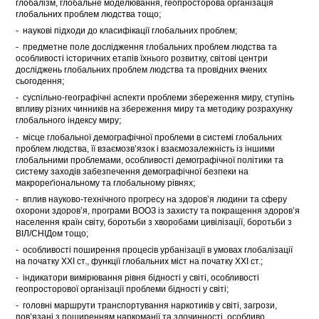
глобалізм, глобальне моделювання, геопросторова організація
глобальних проблем людства тощо;
- наукові підходи до класифікації глобальних проблем;
- предметне поле дослідження глобальних проблем людства та
особливості історичних етапів їхнього розвитку, світові центри
досліджень глобальних проблем людства та провідних вчених
сьогодення;
- суспільно-географічні аспекти проблеми збереження миру, ступінь
впливу різних чинників на збереження миру та методику розрахунку
глобального індексу миру;
- місце глобальної демографічної проблеми в системі глобальних
проблем людства, її взаємозв’язок і взаємозалежність із іншими
глобальними проблемами, особливості демографічної політики та
систему заходів забезпечення демографічної безпеки на
макрореґіональному та глобальному рівнях;
- вплив науково-технічного прогресу на здоров’я людини та сферу
охорони здоров’я, програми ВООЗ із захисту та покращення здоров’я
населення країн світу, боротьби з хворобами цивілізації, боротьби з
ВІЛ/СНІДом тощо;
- особливості поширення процесів урбанізації в умовах глобалізації
на початку ХХІ ст., функції глобальних міст на початку ХХІ ст.;
- індикатори вимірювання рівня бідності у світі, особливості
геопросторової організації проблеми бідності у світі;
- головні маршрути транспортування наркотиків у світі, загрози,
пов’язані з поширенням наркоманії та злочинності, особливо