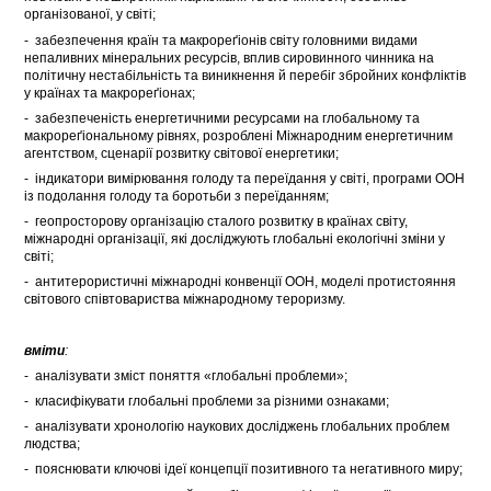
організованої, у світі;
- забезпечення країн та макрореґіонів світу головними видами
непаливних мінеральних ресурсів, вплив сировинного чинника на
політичну нестабільність та виникнення й перебіг збройних конфліктів
у країнах та макрореґіонах;
- забезпеченість енергетичними ресурсами на глобальному та
макрореґіональному рівнях, розроблені Міжнародним енергетичним
агентством, сценарії розвитку світової енергетики;
- індикатори вимірювання голоду та переїдання у світі, програми ООН
із подолання голоду та боротьби з переїданням;
- геопросторову організацію сталого розвитку в країнах світу,
міжнародні організації, які досліджують глобальні екологічні зміни у
світі;
- антитерористичні міжнародні конвенції ООН, моделі протистояння
світового співтовариства міжнародному тероризму.
вміти
:
- аналізувати зміст поняття «глобальні проблеми»;
- класифікувати глобальні проблеми за різними ознаками;
- аналізувати хронологію наукових досліджень глобальних проблем
людства;
- пояснювати ключові ідеї концепції позитивного та негативного миру;