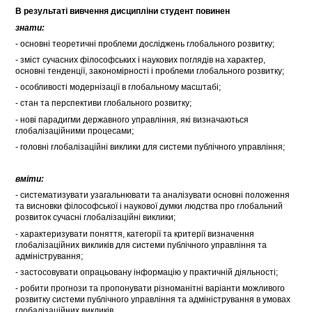
В результаті вивчення дисципліни студент повинен
знати:
- основні теоретичні проблеми досліджень глобального розвитку;
- зміст сучасних філософських і наукових поглядів на характер,
основні тенденції, закономірності і проблеми глобального розвитку;
- особливості модернізації в глобальному масштабі;
- стан та перспективи глобального розвитку;
- нові парадигми державного управління, які визначаються
глобалізаційними процесами;
- головні глобалізаційні виклики для системи публічного управління;
вміти:
- систематизувати узагальнювати та аналізувати основні положення
та висновки філософської і наукової думки людства про глобальний
розвиток сучасні глобалізаційні виклики;
- характеризувати поняття, категорії та критерії визначення
глобалізаційних викликів для системи публічного управління та
адміністрування;
- застосовувати опрацьовану інформацію у практичній діяльності;
- робити прогнози та пропонувати різноманітні варіанти можливого
розвитку системи публічного управління та адміністрування в умовах
глобалізаційних викликів.