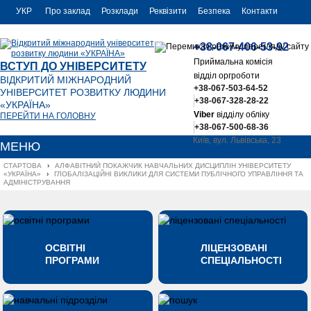
УКР
Про заклад
Розклади
Реквізити
Безпека
Контакти
РУС
+38-067-406-53-92
ENG
Приймальна комісія
ВСТУП ДО УНІВЕРСИТЕТУ
відділ оргроботи
ВІДКРИТИЙ МІЖНАРОДНИЙ
+38-067-503-64-52
УНІВЕРСИТЕТ РОЗВИТКУ ЛЮДИНИ
+38-067-328-28-22
«УКРАЇНА»
Viber
відділу обліку
ПЕРЕЙТИ НА ГОЛОВНУ
+38-067-500-68-36
Київ, вул. Львівська, 23
МЕНЮ
office@uu.ua
СТАРТОВА
›
АЛФАВІТНИЙ ПОКАЖЧИК НАВЧАЛЬНИХ ДИСЦИПЛІН УНІВЕРСИТЕТУ 
«УКРАЇНА»
›
ГЛОБАЛІЗАЦІЙНІ ВИКЛИКИ ДЛЯ СИСТЕМИ ПУБЛІЧНОГО УПРАВЛІННЯ ТА 
АДМІНІСТРУВАННЯ
ОСВІТНІ
ЛІЦЕНЗОВАНІ
ПРОГРАМИ
СПЕЦІАЛЬНОСТІ