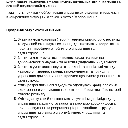
комунікаційні технології, в управлінській, адміністративній, науковій та
освітній (педагогічній) діяльності.
- здатність приймати обґрунтовані управлінські рішення, в тому числі
в конфліктних ситуаціях, а також з метою їх запобігання.
Програмні результати навчання:
Знати наукові концепції (теорії), термінологію, історію розвитку
та сучасний стан наукових знань, ідентифікувати теоретичні й
практичні проблеми з публічного управління та
адміністрування.
Знати та дотримуватися основних засад академічної
доброчесності у науковій та освітній (педагогічній) діяльності.
Знати та уміти застосовувати загальні та спеціальні методи
наукового пізнання, закони, закономірності та принципи
управління для розв'язання проблем публічного управління та
адміністрування.
Уміти розробляти нові підходи та адаптувати кращі практики
електронного урядування та електронної демократії до потреб
сталого розвитку.
Уміти адаптувати й застосовувати сучасні моделі/підходи до
управління та адміністрування, а також міжнародний досвід
при проєктуванні та реорганізації організаційних структур
управління на різних рівнях публічного управління та
адміністрування.