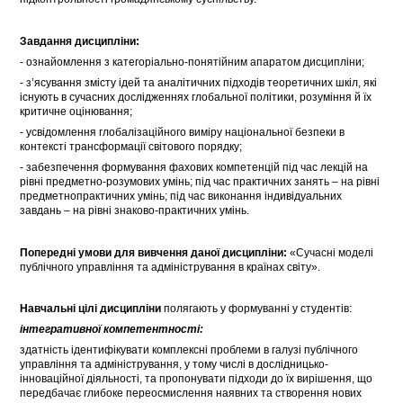
Завдання дисципліни:
- ознайомлення з категоріально-понятійним апаратом дисципліни;
- з’ясування змісту ідей та аналітичних підходів теоретичних шкіл, які
існують в сучасних дослідженнях глобальної політики, розуміння й їх
критичне оцінювання;
- усвідомлення глобалізаційного виміру національної безпеки в
контексті трансформації світового порядку;
- забезпечення формування фахових компетенцій під час лекцій на
рівні предметно-розумових умінь; під час практичних занять – на рівні
предметнопрактичних умінь; під час виконання індивідуальних
завдань – на рівні знаково-практичних умінь.
Попередні умови для вивчення даної дисципліни:
«Сучасні моделі
публічного управління та адміністрування в країнах світу».
Навчальні цілі дисципліни
полягають у формуванні у студентів:
інтегративної компетентності:
здатність ідентифікувати комплексні проблеми в галузі публічного
управління та адміністрування, у тому числі в дослідницько-
інноваційної діяльності, та пропонувати підходи до їх вирішення, що
передбачає глибоке переосмислення наявних та створення нових