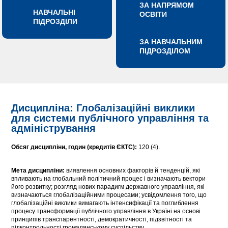
ЗА НАПРЯМОМ
НАВЧАЛЬНІ
ОСВІТИ
ПІДРОЗДІЛИ
ЗА НАВЧАЛЬНИМ
ПІДРОЗДІЛОМ
Дисципліна: Глобалізаційні виклики
для системи публічного управління та
адміністрування
Обсяг дисципліни, годин (кредитів ЄКТС):
120 (4).
Мета дисципліни:
виявлення основних факторів й тенденцій, які
впливають на глобальний політичний процес і визначають вектори
його розвитку; розгляд нових парадигм державного управління, які
визначаються глобалізаційними процесами; усвідомлення того, що
глобалізаційні виклики вимагають інтенсифікації та поглиблення
процесу трансформації публічного управління в Україні на основі
принципів транспарентності, демократичності, підзвітності та
підконтрольності громадянському суспільству.