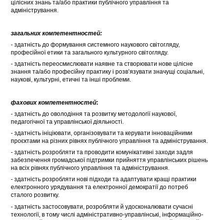
цілісних знань та/або практики публічного управління та
адміністрування.
загальних компетентностей:
- здатність до формування системного наукового світогляду,
професійної етики та загального культурного світогляду.
- здатність переосмислювати наявне та створювати нове цілісне
знання та/або професійну практику і розв’язувати значущі соціальні,
наукові, культурні, етичні та інші проблеми.
фахових компетентностей
:
- здатність до оволодіння та розвитку методології наукової,
педагогічної та управлінської діяльності.
- здатність ініціювати, організовувати та керувати інноваційними
проєктами на різних рівнях публічного управління та адміністрування.
- здатність розробляти та проводити комунікативні заходи задля
забезпечення громадської підтримки прийняття управлінських рішень
на всіх рівнях публічного управління та адміністрування.
- здатність розробляти нові підходи та адаптувати кращі практики
електронного урядування та електронної демократії до потреб
сталого розвитку.
- здатність застосовувати, розробляти й удосконалювати сучасні
технології, в тому числі адміністративно-управлінські, інформаційно-