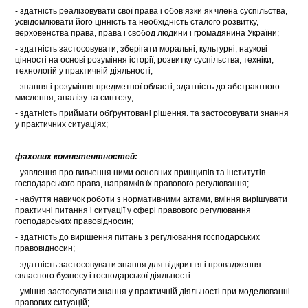
- здатність реалізовувати свої права і обов’язки як члена суспільства,
усвідомлювати його цінність та необхідність сталого розвитку,
верховенства права, права і свобод людини і громадянина України;
- здатність застосовувати, зберігати моральні, культурні, наукові
цінності на основі розуміння історії, розвитку суспільства, техніки,
технологій у практичній діяльності;
- знання і розуміння предметної області, здатність до абстрактного
мислення, аналізу та синтезу;
- здатність приймати обґрунтовані рішення. та застосовувати знання
у практичних ситуаціях;
фахових компетентностей:
- уявлення про вивчення ними основних принципів та інститутів
господарського права, напрямків їх правового регулювання;
- набуття навичок роботи з нормативними актами, вміння вирішувати
практичні питання і ситуації у сфері правового регулювання
господарських правовідносин;
- здатність до вирішення питань з регулювання господарських
правовідносин;
- здатність застосовувати знання для відкриття і провадження
свласного бузнесу і господарської діяльності.
- уміння застосувати знання у практичній діяльності при моделюванні
правових ситуацій;