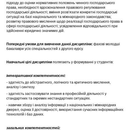
підходу до оцінки нормативних положень чинного господарського
права, необхідності вдосконалення правового регулювання
господарської діяльності; вміння розв’язати конкретні господарські
ситуації на базі національного та міжнародного законодавства;
розвитку правового мислення щодо реалізації господарського права в
сфері господарської діяльності; усвідомлення відповідальності при
здійсненні юридично значимих дій.
Попередні умови для вивчення даної дисципліни:
фахові молодші
бакалаври усіх спеціальностей з другого курсу.
Навчальні цілі дисципліни
полягають у формуванні у студентів:
інтегративної компетентності:
- здатність до абстрактного, логічного та критичного мислення,
аналізу і синтезу.
- здатність застосовувати знання в професійній діяльності у
стандартних та окремих нестандартних ситуаціях.
- навички збору і аналізу інформації з національних і міжнародних
джерел, оцінка її достовірності, використання сучасних інформаційних
технологій і баз даних.
загальних компетентностей: