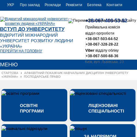
УКР
Про заклад
Розклади
Реквізити
Безпека
Контакти
РУС
+38-067-406-53-92
ENG
Приймальна комісія
ВСТУП ДО УНІВЕРСИТЕТУ
відділ оргроботи
ВІДКРИТИЙ МІЖНАРОДНИЙ
+38-067-503-64-52
УНІВЕРСИТЕТ РОЗВИТКУ ЛЮДИНИ
+38-067-328-28-22
«УКРАЇНА»
Viber
відділу обліку
ПЕРЕЙТИ НА ГОЛОВНУ
+38-067-500-68-36
Київ, вул. Львівська, 23
МЕНЮ
office@uu.ua
СТАРТОВА
›
АЛФАВІТНИЙ ПОКАЖЧИК НАВЧАЛЬНИХ ДИСЦИПЛІН УНІВЕРСИТЕТУ 
«УКРАЇНА»
›
ГОСПОДАРСЬКЕ ПРАВО 
ОСВІТНІ
ЛІЦЕНЗОВАНІ
ПРОГРАМИ
СПЕЦІАЛЬНОСТІ
ЗА НАПРЯМОМ