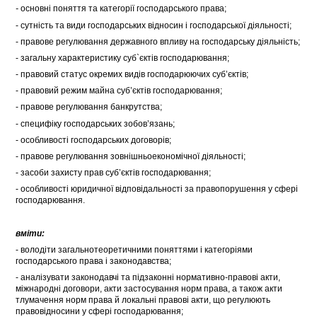
-
основні поняття та категорії господарського права;
- сутність та види господарських відносин і господарської діяльності;
- правове регулювання державного впливу на господарську діяльність;
- загальну характеристику суб`єктів господарювання;
- правовий статус окремих видів господарюючих суб’єктів;
- правовий режим майна суб’єктів господарювання;
- правове регулювання банкрутства;
- специфіку господарських зобов’язань;
- особливості господарських договорів;
- правове регулювання зовнішньоекономічної діяльності;
- засоби захисту прав суб’єктів господарювання;
- особливості юридичної відповідальності за правопорушення у сфері
господарювання.
вміти:
- володіти загальнотеоретичними поняттями і категоріями
господарського права і законодавства;
- аналізувати законодавчі та підзаконні нормативно-правові акти,
міжнародні договори, акти застосування норм права, а також акти
тлумачення норм права й локальні правові акти, що регулюють
правовідносини у сфері господарювання;