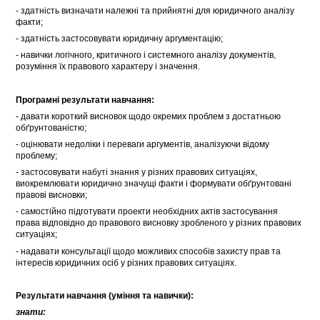
- здатність визначати належні та прийнятні для юридичного аналізу
факти;
- здатність застосовувати юридичну аргументацію;
- навички логічного, критичного і системного аналізу документів,
розуміння їх правового характеру і значення.
Програмні результати навчання:
- давати короткий висновок щодо окремих проблем з достатньою
обґрунтованістю;
- оцінювати недоліки і переваги аргументів, аналізуючи відому
проблему;
- застосовувати набуті знання у різних правових ситуаціях,
виокремлювати юридично значущі факти і формувати обґрунтовані
правові висновки;
- самостійно підготувати проекти необхідних актів застосування
права відповідно до правового висновку зробленого у різних правових
ситуаціях;
- надавати консультації щодо можливих способів захисту прав та
інтересів юридичних осіб у різних правових ситуаціях.
Результати навчання (уміння та навички):
знати: