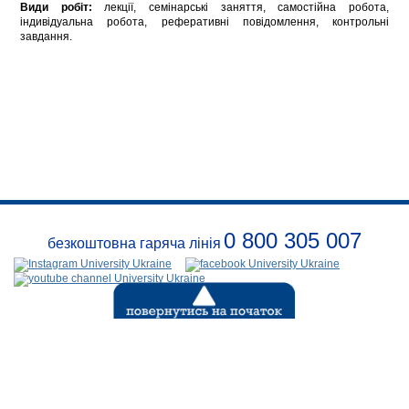
Види робіт:
лекції, семінарські заняття, самостійна робота,
індивідуальна робота, реферативні повідомлення, контрольні
завдання.
0 800 305 007
безкоштовна гаряча лінія
Про
заклад
Розклади
Реквізити
Безпека
Контакти
(с) 1999-2026
Відкритий
міжнародний університет розвитку людини «УКРАЇНА»
.
Всі права захищені діючим законодавством Украіни.