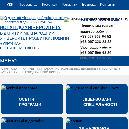
УКР
Про заклад
Розклади
Реквізити
Безпека
Контакти
РУС
+38-067-406-53-92
ENG
Приймальна комісія
ВСТУП ДО УНІВЕРСИТЕТУ
відділ оргроботи
ВІДКРИТИЙ МІЖНАРОДНИЙ
+38-067-503-64-52
УНІВЕРСИТЕТ РОЗВИТКУ ЛЮДИНИ
+38-067-328-28-22
«УКРАЇНА»
Viber
відділу обліку
ПЕРЕЙТИ НА ГОЛОВНУ
+38-067-500-68-36
Київ, вул. Львівська, 23
МЕНЮ
office@uu.ua
СТАРТОВА
›
АЛФАВІТНИЙ ПОКАЖЧИК НАВЧАЛЬНИХ ДИСЦИПЛІН УНІВЕРСИТЕТУ 
«УКРАЇНА»
›
ГОСПОДАРСЬКИЙ ПРОЦЕС
ОСВІТНІ
ЛІЦЕНЗОВАНІ
ПРОГРАМИ
СПЕЦІАЛЬНОСТІ
ЗА НАПРЯМОМ