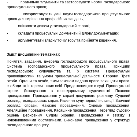
- правильно тлумачити та застосовувати норми господарського
процесуального права;
- використовувати дані науки господарського процесуального
права для вирішення професійних завдань;
- оцінювати докази у господарській справі;
- складати процесуальні документи й ділову документацію;
- аргументувати власну точку зору та прийняте рішенння.
Зміст дисципліни (тематика):
Поняття, завдання, джерела господарського процесуального права.
Система господарського процесуального права. Принципи
господарського судочинства та їх система. Процесуальні
правовідносини та умови процесуальної діяльності. Сторони. Треті
особи. Органи та особи, яким законом надано право захищати права,
свободи та інтереси інших осіб. Представництво в суді. Процесуальні
строки. Доказування в господарському судочинстві. Позовне
провадження. Провадження у справі досудового розгляду. Судовий
розгляд господарських справ. Рішення суду першої інстанції. Заочний
розгляд справи. Наказне провадження. Окреме провадження.
Апеляційне провадження. Касаційне провадження. Перегляд судових
рішень Верховним Судом України. Провадження у зв'язку з
нововиявленими обставинами. Виконавче провадження у структурі
господарського процесу.