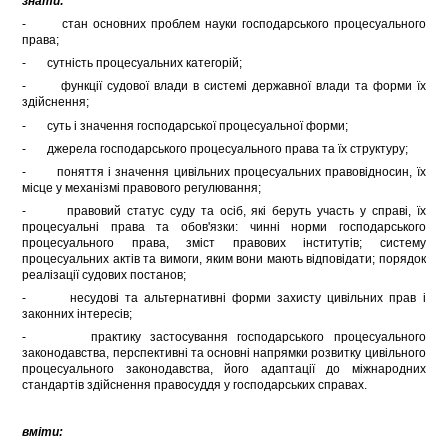
знати:
- стан основних проблем науки господарського процесуального
права;
- сутність процесуальних категорій;
- функції судової влади в системі державної влади та форми їх
здійснення;
- суть і значення господарської процесуальної форми;
- джерела господарського процесуального права та їх структуру;
- поняття і значення цивільних процесуальних правовідносин, їх
місце у механізмі правового регулювання;
- правовий статус суду та осіб, які беруть участь у справі, їх
процесуальні права та обов'язки: чинні норми господарського
процесуального права, зміст правових інститутів; систему
процесуальних актів та вимоги, яким вони мають відповідати; порядок
реалізації судових постанов;
- несудові та альтернативні форми захисту цивільних прав і
законних інтересів;
- практику застосування господарського процесуального
законодавства, перспективні та основні напрямки розвитку цивільного
процесуального законодавства, його адаптації до міжнародних
стандартів здійснення правосуддя у господарських справах.
вміти: