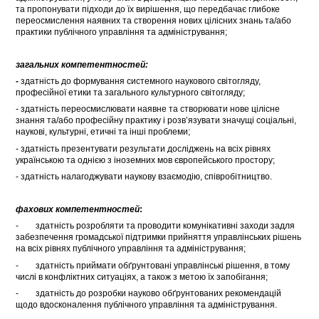
та пропонувати підходи до їх вирішення, що передбачає глибоке
переосмислення наявних та створення нових цілісних знань та/або
практики публічного управління та адміністрування;
загальних компетентностей:
-
здатність до формування системного наукового світогляду,
професійної етики та загального культурного світогляду;
- здатність переосмислювати наявне та створювати нове цілісне
знання та/або професійну практику і розв’язувати значущі соціальні,
наукові, культурні, етичні та інші проблеми;
- здатність презентувати результати досліджень на всіх рівнях
українською та однією з іноземних мов європейського простору;
- здатність налагоджувати наукову взаємодію, співробітництво.
фахових компетентностей
:
- здатність розробляти та проводити комунікативні заходи задля
забезпечення громадської підтримки прийняття управлінських рішень
на всіх рівнях публічного управління та адміністрування;
- здатність приймати обґрунтовані управлінські рішення, в тому
числі в конфліктних ситуаціях, а також з метою їх запобігання;
- здатність до розробки науково обґрунтованих рекомендацій
щодо вдосконалення публічного управління та адміністрування.