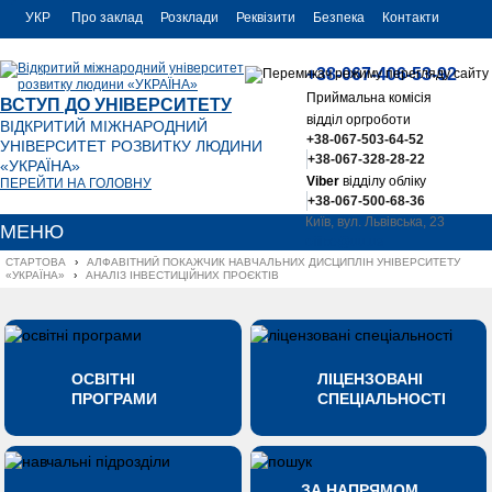
УКР
Про заклад
Розклади
Реквізити
Безпека
Контакти
РУС
+38-067-406-53-92
ENG
Приймальна комісія
ВСТУП ДО УНІВЕРСИТЕТУ
відділ оргроботи
ВІДКРИТИЙ МІЖНАРОДНИЙ
+38-067-503-64-52
УНІВЕРСИТЕТ РОЗВИТКУ ЛЮДИНИ
+38-067-328-28-22
«УКРАЇНА»
Viber
відділу обліку
ПЕРЕЙТИ НА ГОЛОВНУ
+38-067-500-68-36
Київ, вул. Львівська, 23
МЕНЮ
office@uu.ua
СТАРТОВА
›
АЛФАВІТНИЙ ПОКАЖЧИК НАВЧАЛЬНИХ ДИСЦИПЛІН УНІВЕРСИТЕТУ 
«УКРАЇНА»
›
АНАЛІЗ ІНВЕСТИЦІЙНИХ ПРОЄКТІВ
ОСВІТНІ
ЛІЦЕНЗОВАНІ
ПРОГРАМИ
СПЕЦІАЛЬНОСТІ
ЗА НАПРЯМОМ