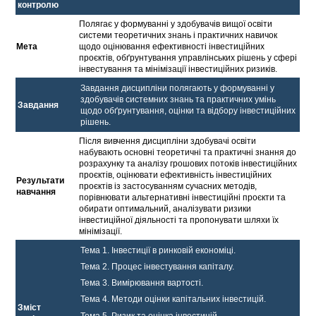
контролю
Полягає у формуванні у здобувачів вищої освіти
системи теоретичних знань і практичних навичок
Мета
щодо оцінювання ефективності інвестиційних
проєктів, обґрунтування управлінських рішень у сфері
інвестування та мінімізації інвестиційних ризиків.
Завдання дисципліни полягають у формуванні у
здобувачів системних знань та практичних умінь
Завдання
щодо обґрунтування, оцінки та відбору інвестиційних
рішень.
Після вивчення дисципліни здобувачі освіти
набувають основні теоретичні та практичні знання до
розрахунку та аналізу грошових потоків інвестиційних
проєктів, оцінювати ефективність інвестиційних
Результати
проєктів із застосуванням сучасних методів,
навчання
порівнювати альтернативні інвестиційні проєкти та
обирати оптимальний, аналізувати ризики
інвестиційної діяльності та пропонувати шляхи їх
мінімізації.
Тема 1. Інвестиції в ринковій економіці.
Тема 2. Процес інвестування капіталу.
Тема 3. Вимірювання вартості.
Тема 4. Методи оцінки капітальних інвестицій.
Зміст
Тема 5. Ризик та оцінка інвестицій.