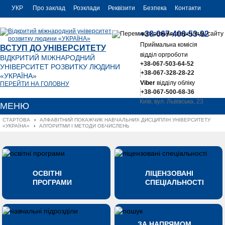
УКР
Про заклад
Розклади
Реквізити
Безпека
Контакти
РУС
+38-067-406-53-92
ENG
Приймальна комісія
ВСТУП ДО УНІВЕРСИТЕТУ
відділ оргроботи
ВІДКРИТИЙ МІЖНАРОДНИЙ
+38-067-503-64-52
УНІВЕРСИТЕТ РОЗВИТКУ ЛЮДИНИ
+38-067-328-28-22
«УКРАЇНА»
Viber
відділу обліку
ПЕРЕЙТИ НА ГОЛОВНУ
+38-067-500-68-36
Київ, вул. Львівська, 23
МЕНЮ
office@uu.ua
СТАРТОВА
›
АЛФАВІТНИЙ ПОКАЖЧИК НАВЧАЛЬНИХ ДИСЦИПЛІН УНІВЕРСИТЕТУ 
«УКРАЇНА»
›
АЛГОРИТМИ І МЕТОДИ ОБЧИСЛЕНЬ
ОСВІТНІ
ЛІЦЕНЗОВАНІ
ПРОГРАМИ
СПЕЦІАЛЬНОСТІ
ЗА НАПРЯМОМ