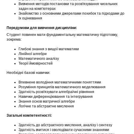
Вивчення методів постановки та розв'язування чисельних
задач на комп'ютерах
Знайомство з основними джерелами похибок та підходами до
їх оцінювання
Передумови для вивчення дисципліни:
Студент повинен мати фундаментальну математичну підготовку,
зокрема:
Глибокі знання з вищої математики
Лінійної алгебри
Математичного аналізу
Теорії ймовірностей
Необхідні базові навички:
Впевнене володіння математичними поняттями
Розуміння принципів математичного моделювання
Здатність розв'язувати алгебраїчні рівняння
Навички диференціювання та інтегрування
Знання основ матричної алгебри
Логічне та абстрактне мислення
Загальні компетентності:
Здатність до абстрактного мислення, аналізу і синтезу
Здатність вчитися і оволодівати сучасними знаннями