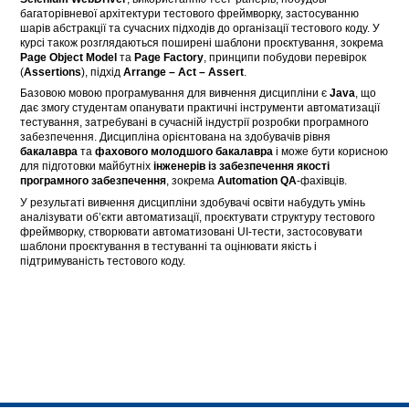
багаторівневої архітектури тестового фреймворку, застосуванню
шарів абстракції та сучасних підходів до організації тестового коду. У
курсі також розглядаються поширені шаблони проєктування, зокрема
Page Object Model
та
Page Factory
, принципи побудови перевірок
(
Assertions
), підхід
Arrange – Act – Assert
.
Базовою мовою програмування для вивчення дисципліни є
Java
, що
дає змогу студентам опанувати практичні інструменти автоматизації
тестування, затребувані в сучасній індустрії розробки програмного
забезпечення. Дисципліна орієнтована на здобувачів рівня
бакалавра
та
фахового молодшого бакалавра
і може бути корисною
для підготовки майбутніх
інженерів із забезпечення якості
програмного забезпечення
, зокрема
Automation QA
-фахівців.
У результаті вивчення дисципліни здобувачі освіти набудуть умінь
аналізувати об’єкти автоматизації, проєктувати структуру тестового
фреймворку, створювати автоматизовані UI-тести, застосовувати
шаблони проєктування в тестуванні та оцінювати якість і
підтримуваність тестового коду.