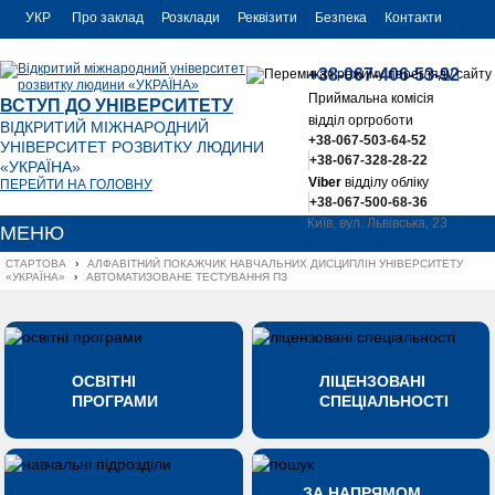
УКР
Про заклад
Розклади
Реквізити
Безпека
Контакти
РУС
+38-067-406-53-92
ENG
Приймальна комісія
ВСТУП ДО УНІВЕРСИТЕТУ
відділ оргроботи
ВІДКРИТИЙ МІЖНАРОДНИЙ
+38-067-503-64-52
УНІВЕРСИТЕТ РОЗВИТКУ ЛЮДИНИ
+38-067-328-28-22
«УКРАЇНА»
Viber
відділу обліку
ПЕРЕЙТИ НА ГОЛОВНУ
+38-067-500-68-36
Київ, вул. Львівська, 23
МЕНЮ
office@uu.ua
СТАРТОВА
›
АЛФАВІТНИЙ ПОКАЖЧИК НАВЧАЛЬНИХ ДИСЦИПЛІН УНІВЕРСИТЕТУ 
«УКРАЇНА»
›
АВТОМАТИЗОВАНЕ ТЕСТУВАННЯ ПЗ
ОСВІТНІ
ЛІЦЕНЗОВАНІ
ПРОГРАМИ
СПЕЦІАЛЬНОСТІ
ЗА НАПРЯМОМ