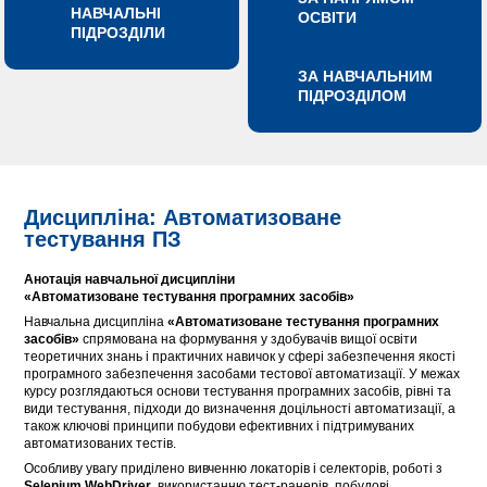
НАВЧАЛЬНІ
ОСВІТИ
ПІДРОЗДІЛИ
ЗА НАВЧАЛЬНИМ
ПІДРОЗДІЛОМ
Дисципліна: Автоматизоване
тестування ПЗ
Анотація навчальної дисципліни
«
Автоматизоване тестування програмних засобів»
Навчальна дисципліна
«Автоматизоване тестування програмних
засобів»
спрямована на формування у здобувачів вищої освіти
теоретичних знань і практичних навичок у сфері забезпечення якості
програмного забезпечення засобами тестової автоматизації. У межах
курсу розглядаються основи тестування програмних засобів, рівні та
види тестування, підходи до визначення доцільності автоматизації, а
також ключові принципи побудови ефективних і підтримуваних
автоматизованих тестів.
Особливу увагу приділено вивченню локаторів і селекторів, роботі з
Selenium WebDriver
, використанню тест-ранерів, побудові