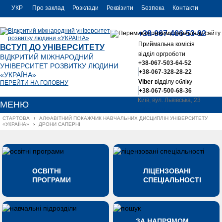
УКР
Про заклад
Розклади
Реквізити
Безпека
Контакти
РУС
+38-067-406-53-92
ENG
Приймальна комісія
ВСТУП ДО УНІВЕРСИТЕТУ
відділ оргроботи
ВІДКРИТИЙ МІЖНАРОДНИЙ
+38-067-503-64-52
УНІВЕРСИТЕТ РОЗВИТКУ ЛЮДИНИ
+38-067-328-28-22
«УКРАЇНА»
Viber
відділу обліку
ПЕРЕЙТИ НА ГОЛОВНУ
+38-067-500-68-36
Київ, вул. Львівська, 23
МЕНЮ
office@uu.ua
СТАРТОВА
›
АЛФАВІТНИЙ ПОКАЖЧИК НАВЧАЛЬНИХ ДИСЦИПЛІН УНІВЕРСИТЕТУ 
«УКРАЇНА»
›
ДРОНИ САПЕРНІ
ОСВІТНІ
ЛІЦЕНЗОВАНІ
ПРОГРАМИ
СПЕЦІАЛЬНОСТІ
ЗА НАПРЯМОМ