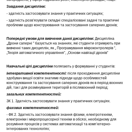
Завдання дисципліни:
- здатність застосовувати знання у практичних ситуаціях;
- здатність розв’язувати складні спеціалізовані задачі та практичні
проблеми щодо конструювання та застосування саперних дронів;
Попередні умови для вивчення даної дисципліни:
Дисципліна
„Дрони саперні ” базується на знаннях, які студенти отримують при
вивченні таких дисциплін, як „ Програмування мікроконтролерів ”,
„Теорія автоматичного управління”, „Основи навігації дронів”
Навчальні цілі дисципліни
полягають у формуванні у студентів:
інтегративної компетентності:
після проходження дисципліни
здобувач вищої освіти знатиме підходи щодо особливостей
конструювання та застосування саперних дронів як в період воєнних
дій, так і для розмінування територій в післявоєнний період;
загальних компетентностей:
ЗК 1. Здатність застосовувати знання у практичних ситуаціях.
фахових компетентностей
:
- ФК 2. Здатність застосовувати знання фізики, електротехніки,
електроніки і мікропроцесорної техніки в обсязі, необхідному для
розуміння процесів у системах автоматизації та комп’ютерно-
інтегрованих технологіях;