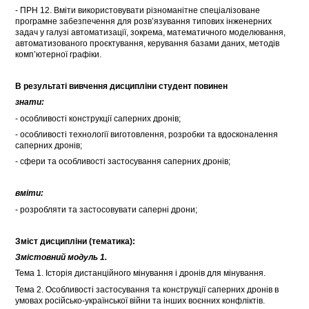
- ПРН 12. Вміти використовувати різноманітне спеціалізоване
програмне забезпечення для розв’язування типових інженерних
задач у галузі автоматизації, зокрема, математичного моделювання,
автоматизованого проєктування, керування базами даних, методів
комп’ютерної графіки.
В результаті вивчення дисципліни студент повинен
знати:
- особливості конструкції саперних дронів;
- особливості технології виготовлення, розробки та вдосконалення
саперних дронів;
- сфери та особливості застосування саперних дронів;
вміти:
- розробляти та застосовувати саперні дрони;
Зміст дисципліни (тематика):
Змістовний модуль 1.
Тема 1. Історія дистанційного мінування і дронів для мінування.
Тема 2. Особливості застосування та конструкції саперних дронів в
умовах російсько-української війни та інших воєнних конфліктів.