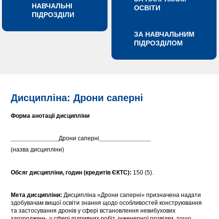
НАВЧАЛЬНІ
ОСВІТИ
ПІДРОЗДІЛИ
ЗА НАВЧАЛЬНИМ
ПІДРОЗДІЛОМ
Дисципліна: Дрони саперні
Форма анотації дисципліни
______________
Дрони саперні
_______________
(назва дисципліни)
Обсяг дисципліни, годин (кредитів ЄКТС):
150 (5).
Мета дисципліни:
Дисципліна «Дрони саперні» призначена надати
здобувачам вищої освіти знання щодо особливостей конструювання
та застосування дронів у сфері встановлення невибухових
загороджень, у сфері підривних робіт, інженерної розвідки, тощо.