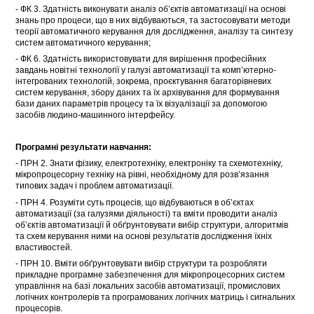
- ФК 3. Здатність виконувати аналіз об’єктів автоматизації на основі
знань про процеси, що в них відбуваються, та застосовувати методи
теорії автоматичного керування для дослідження, аналізу та синтезу
систем автоматичного керування;
- ФК 6. Здатність використовувати для вирішення професійних
завдань новітні технології у галузі автоматизації та комп’ютерно-
інтегрованих технологій, зокрема, проєктування багаторівневих
систем керування, збору даних та їх архівування для формування
бази даних параметрів процесу та їх візуалізації за допомогою
засобів людино-машинного інтерфейсу.
Програмні результати навчання:
- ПРН 2. Знати фізику, електротехніку, електроніку та схемотехніку,
мікропроцесорну техніку на рівні, необхідному для розв’язання
типових задач і проблем автоматизації.
- ПРН 4. Розуміти суть процесів, що відбуваються в об’єктах
автоматизації (за галузями діяльності) та вміти проводити аналіз
об’єктів автоматизації й обґрунтовувати вибір структури, алгоритмів
та схем керування ними на основі результатів дослідження їхніх
властивостей.
- ПРН 10. Вміти обґрунтовувати вибір структури та розробляти
прикладне програмне забезпечення для мікропроцесорних систем
управління на базі локальних засобів автоматизації, промислових
логічних контролерів та програмованих логічних матриць і сигнальних
процесорів.