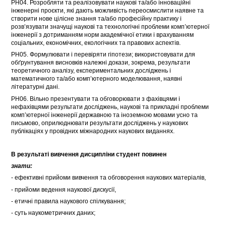
РН04. Розробляти та реалізовувати наукові та/або інноваційні
інженерні проєкти, які дають можливість переосмислити наявне та
створити нове цілісне знання та/або професійну практику і
розв’язувати значущі наукові та технологічні проблеми комп’ютерної
інженерії з дотриманням норм академічної етики і врахуванням
соціальних, економічних, екологічних та правових аспектів.
РН05. Формулювати і перевіряти гіпотези; використовувати для
обґрунтування висновків належні докази, зокрема, результати
теоретичного аналізу, експериментальних досліджень і
математичного та/або комп’ютерного моделювання, наявні
літературні дані.
РН06. Вільно презентувати та обговорювати з фахівцями і
нефахівцями результати досліджень, наукові та прикладні проблеми
комп’ютерної інженерії державною та іноземною мовами усно та
письмово, оприлюднювати результати досліджень у наукових
публікаціях у провідних міжнародних наукових виданнях.
В результаті вивчення дисципліни студент повинен
знати:
- ефективні прийоми вивчення та обговорення наукових матеріалів,
- прийоми ведення наукової дискусії,
- етичні правила наукового спілкування;
- суть наукометричних даних;