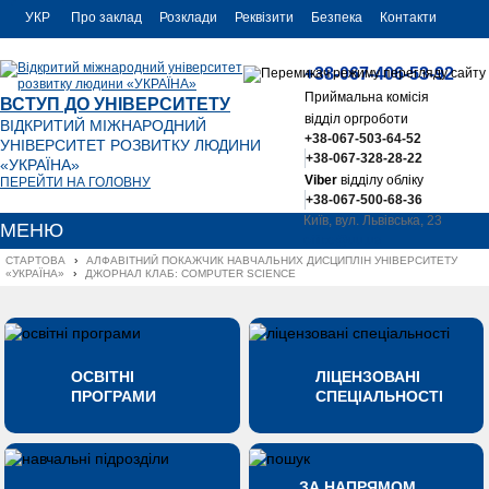
УКР
Про заклад
Розклади
Реквізити
Безпека
Контакти
РУС
+38-067-406-53-92
ENG
Приймальна комісія
ВСТУП ДО УНІВЕРСИТЕТУ
відділ оргроботи
ВІДКРИТИЙ МІЖНАРОДНИЙ
+38-067-503-64-52
УНІВЕРСИТЕТ РОЗВИТКУ ЛЮДИНИ
+38-067-328-28-22
«УКРАЇНА»
Viber
відділу обліку
ПЕРЕЙТИ НА ГОЛОВНУ
+38-067-500-68-36
Київ, вул. Львівська, 23
МЕНЮ
office@uu.ua
СТАРТОВА
›
АЛФАВІТНИЙ ПОКАЖЧИК НАВЧАЛЬНИХ ДИСЦИПЛІН УНІВЕРСИТЕТУ 
«УКРАЇНА»
›
ДЖОРНАЛ КЛАБ: COMPUTER SCIENCE 
ОСВІТНІ
ЛІЦЕНЗОВАНІ
ПРОГРАМИ
СПЕЦІАЛЬНОСТІ
ЗА НАПРЯМОМ