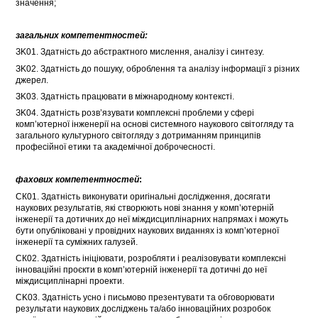
значення;
загальних компетентностей:
ЗK01. Здатність до абстрактного мислення, аналізу і синтезу.
ЗK02. Здатність до пошуку, оброблення та аналізу інформації з різних
джерел.
ЗK03. Здатність працювати в міжнародному контексті.
ЗK04. Здатність розв’язувати комплексні проблеми у сфері
комп’ютерної інженерії на основі системного наукового світогляду та
загального культурного світогляду з дотриманням принципів
професійної етики та академічної доброчесності.
фахових компетентностей
:
СК01. Здатність виконувати оригінальні дослідження, досягати
наукових результатів, які створюють нові знання у комп’ютерній
інженерії та дотичних до неї міждисциплінарних напрямах і можуть
бути опубліковані у провідних наукових виданнях із комп’ютерної
інженерії та суміжних галузей.
СК02. Здатність ініціювати, розробляти і реалізовувати комплексні
інноваційні проєкти в комп’ютерній інженерії та дотичні до неї
міждисциплінарні проекти.
СK03. Здатність усно і письмово презентувати та обговорювати
результати наукових досліджень та/або інноваційних розробок