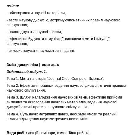
вміти:
- обговорювати наукові матеріали;
- вести наукову дискусію, дотримуючись етичних правил наукового
спілкування;
- налагоджувати наукові зв’язки;
- ефективно будувати комунікації, виходячи з мети і ситуації
спілкування;
- використовувати наукометричні данні.
Зміст дисципліни (тематика):
Змістовний модуль 1.
Тема 1. Мета та історія “Journal Club: Computer Science”.
Тема 2. Ефективні прийоми ведення наукової дискусії, етичні правила
наукового спілкування.
Тема 3. Шляхи налагодження наукових зв’язків, ефективні прийоми
вивчення та обговорення наукових матеріалів, ведення наукової
дискусії, етичні правила наукового спілкування.
Тема 4. Суть наукометричних даних, необхідні умови та реальні
шляхи підвищення наукометричних показників.
Види робіт:
лекції, семінари, самостійна робота.