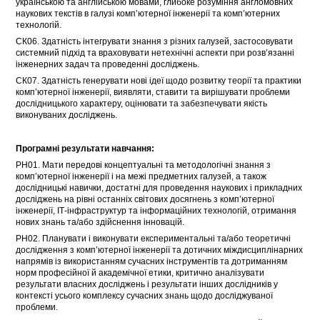
українською та англійською мовами, глибоке розуміння англомовних
наукових текстів в галузі комп’ютерної інженерії та комп’ютерних
технологій.
СК06. Здатність інтегрувати знання з різних галузей, застосовувати
системний підхід та враховувати нетехнічні аспекти при розв’язанні
інженерних задач та проведенні досліджень.
СК07. Здатність генерувати нові ідеї щодо розвитку теорії та практики
комп’ютерної інженерії, виявляти, ставити та вирішувати проблеми
дослідницького характеру, оцінювати та забезпечувати якість
виконуваних досліджень.
Програмні результати навчання:
РН01. Мати передові концептуальні та методологічні знання з
комп’ютерної інженерії і на межі предметних галузей, а також
дослідницькі навички, достатні для проведення наукових і прикладних
досліджень на рівні останніх світових досягнень з комп’ютерної
інженерії, ІТ-інфраструктур та інформаційних технологій, отримання
нових знань та/або здійснення інновацій.
РН02. Планувати і виконувати експериментальні та/або теоретичні
дослідження з комп’ютерної інженерії та дотичних міждисциплінарних
напрямів із використанням сучасних інструментів та дотриманням
норм професійної й академічної етики, критично аналізувати
результати власних досліджень і результати інших дослідників у
контексті усього комплексу сучасних знань щодо досліджуваної
проблеми.