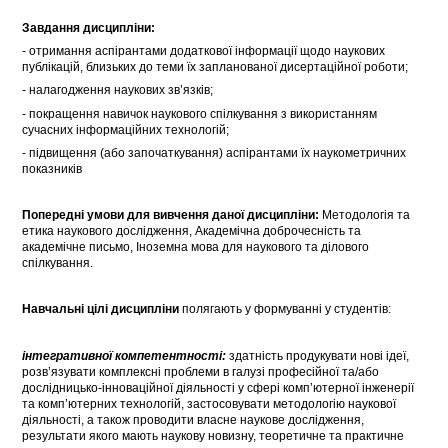
Завдання дисципліни:
- отримання аспірантами додаткової інформації щодо наукових
публікацій, близьких до теми їх запланованої дисертаційної роботи;
- налагодження наукових зв’язків;
- покращення навичок наукового спілкування з використанням
сучасних інформаційних технологій;
- підвищення (або започаткування) аспірантами їх наукометричних
показників
Попередні умови для вивчення даної дисципліни:
Методологія та
етика наукового дослідження, Академічна доброчесність та
академічне письмо, Іноземна мова для наукового та ділового
спілкування.
Навчальні цілі дисципліни
полягають у формуванні у студентів:
інтегративної компетентності:
здатність продукувати нові ідеї,
розв’язувати комплексні проблеми в галузі професійної та/або
дослідницько-інноваційної діяльності у сфері комп’ютерної інженерії
та комп’ютерних технологій, застосовувати методологію наукової
діяльності, а також проводити власне наукове дослідження,
результати якого мають наукову новизну, теоретичне та практичне