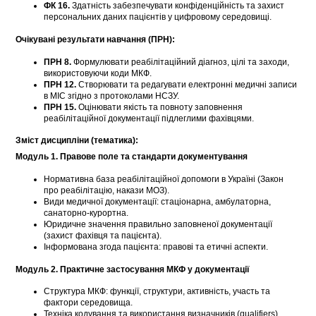
ФК 16.
Здатність забезпечувати конфіденційність та захист
персональних даних пацієнтів у цифровому середовищі.
Очікувані результати навчання (ПРН):
ПРН 8.
Формулювати реабілітаційний діагноз, цілі та заходи,
використовуючи коди МКФ.
ПРН 12.
Створювати та редагувати електронні медичні записи
в МІС згідно з протоколами НСЗУ.
ПРН 15.
Оцінювати якість та повноту заповнення
реабілітаційної документації підлеглими фахівцями.
Зміст дисципліни (тематика):
Модуль 1. Правове поле та стандарти документування
Нормативна база реабілітаційної допомоги в Україні (Закон
про реабілітацію, накази МОЗ).
Види медичної документації: стаціонарна, амбулаторна,
санаторно-курортна.
Юридичне значення правильно заповненої документації
(захист фахівця та пацієнта).
Інформована згода пацієнта: правові та етичні аспекти.
Модуль 2. Практичне застосування МКФ у документації
Структура МКФ: функції, структури, активність, участь та
фактори середовища.
Техніка кодування та використання визначників (qualifiers).