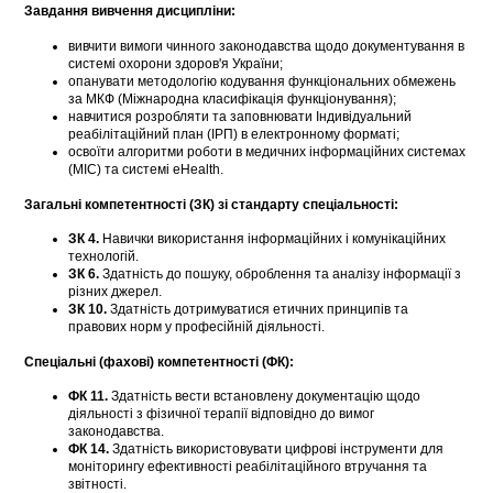
Завдання вивчення дисципліни:
вивчити вимоги чинного законодавства щодо документування в
системі охорони здоров'я України;
опанувати методологію кодування функціональних обмежень
за МКФ (Міжнародна класифікація функціонування);
навчитися розробляти та заповнювати Індивідуальний
реабілітаційний план (ІРП) в електронному форматі;
освоїти алгоритми роботи в медичних інформаційних системах
(МІС) та системі eHealth.
Загальні компетентності (ЗК) зі стандарту спеціальності:
ЗК 4.
Навички використання інформаційних і комунікаційних
технологій.
ЗК 6.
Здатність до пошуку, оброблення та аналізу інформації з
різних джерел.
ЗК 10.
Здатність дотримуватися етичних принципів та
правових норм у професійній діяльності.
Спеціальні (фахові) компетентності (ФК):
ФК 11.
Здатність вести встановлену документацію щодо
діяльності з фізичної терапії відповідно до вимог
законодавства.
ФК 14.
Здатність використовувати цифрові інструменти для
моніторингу ефективності реабілітаційного втручання та
звітності.