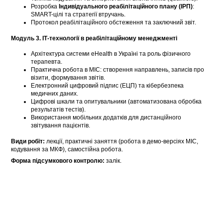
Розробка
Індивідуального реабілітаційного плану (ІРП)
:
SMART-цілі та стратегії втручань.
Протокол реабілітаційного обстеження та заключний звіт.
Модуль 3. ІТ-технології в реабілітаційному менеджменті
Архітектура системи eHealth в Україні та роль фізичного
терапевта.
Практична робота в МІС: створення направлень, записів про
візити, формування звітів.
Електронний цифровий підпис (ЕЦП) та кібербезпека
медичних даних.
Цифрові шкали та опитувальники (автоматизована обробка
результатів тестів).
Використання мобільних додатків для дистанційного
звітування пацієнтів.
Види робіт:
лекції, практичні заняття (робота в демо-версіях МІС,
кодування за МКФ), самостійна робота.
Форма підсумкового контролю:
залік.