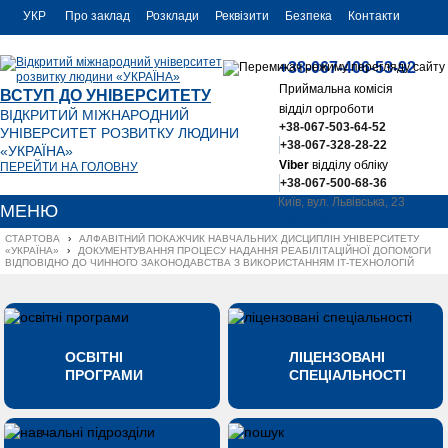
УКР
Про заклад
Розклади
Реквізити
Безпека
Контакти
РУС
+38-067-406-53-92
ENG
Приймальна комісія
ВСТУП ДО УНІВЕРСИТЕТУ
відділ оргроботи
ВІДКРИТИЙ МІЖНАРОДНИЙ
+38-067-503-64-52
УНІВЕРСИТЕТ РОЗВИТКУ ЛЮДИНИ
+38-067-328-28-22
«УКРАЇНА»
Viber
відділу обліку
ПЕРЕЙТИ НА ГОЛОВНУ
+38-067-500-68-36
Київ, вул. Львівська, 23
МЕНЮ
office@uu.ua
СТАРТОВА
›
АЛФАВІТНИЙ ПОКАЖЧИК НАВЧАЛЬНИХ ДИСЦИПЛІН УНІВЕРСИТЕТУ 
«УКРАЇНА»
›
ДОКУМЕНТУВАННЯ ПРОЦЕСУ НАДАННЯ РЕАБІЛІТАЦІЙНОЇ ДОПОМОГИ 
ВІДПОВІДНО ДО ЧИННОГО ЗАКОНОДАВСТВА З ВИКОРИСТАННЯМ ІТ-ТЕХНОЛОГІЙ
ОСВІТНІ
ЛІЦЕНЗОВАНІ
ПРОГРАМИ
СПЕЦІАЛЬНОСТІ