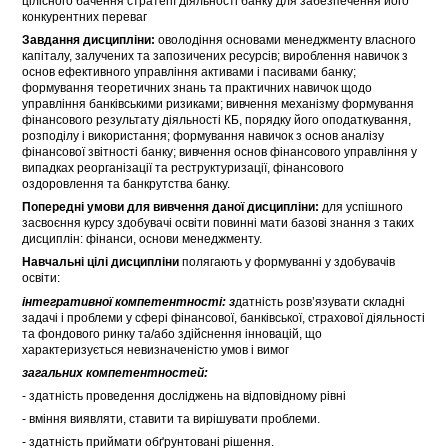
цілісного бачення стратегії діяльності банку для забезпечення його
конкурентних переваг
Завдання дисципліни:
оволодіння основами менеджменту власного
капіталу, залучених та запозичених ресурсів; вироблення навичок з
основ ефективного управління активами і пасивами банку;
формування теоретичних знань та практичних навичок щодо
управління банківськими ризиками; вивчення механізму формування
фінансового результату діяльності КБ, порядку його оподаткування,
розподілу і використання; формування навичок з основ аналізу
фінансової звітності банку; вивчення основ фінансового управління у
випадках реорганізації та реструктуризації, фінансового
оздоровлення та банкрутства банку.
Попередні умови для вивчення даної дисципліни:
для успішного
засвоєння курсу здобувачі освіти повинні мати базові знання з таких
дисциплін: фінанси, основи менеджменту.
Навчальні цілі дисципліни
полягають у формуванні у здобувачів
освіти:
інтегративної компетентності: з
датність розв’язувати складні
задачі і проблеми у сфері фінансової, банківської, страхової діяльності
та фондового ринку та/або здійснення інновацій, що
характеризується невизначеністю умов і вимог
загальних компетентностей:
- здатність проведення досліджень на відповідному рівні
- вміння виявляти, ставити та вирішувати проблеми.
- здатність приймати обґрунтовані рішення.