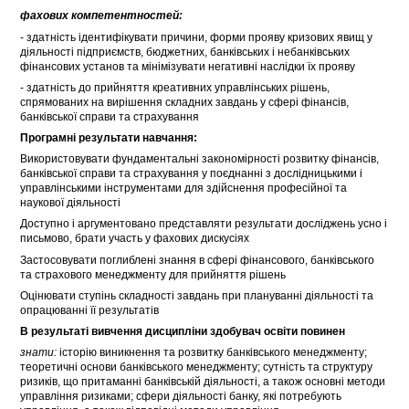
фахових компетентностей:
- здатність ідентифікувати причини, форми прояву кризових явищ у
діяльності підприємств, бюджетних, банківських і небанківських
фінансових установ та мінімізувати негативні наслідки їх прояву
- здатність до прийняття креативних управлінських рішень,
спрямованих на вирішення складних завдань у сфері фінансів,
банківської справи та страхування
Програмні результати навчання:
Використовувати фундаментальні закономірності розвитку фінансів,
банківської справи та страхування у поєднанні з дослідницькими і
управлінськими інструментами для здійснення професійної та
наукової діяльності
Доступно і аргументовано представляти результати досліджень усно і
письмово, брати участь у фахових дискусіях
Застосовувати поглиблені знання в сфері фінансового, банківського
та страхового менеджменту для прийняття рішень
Оцінювати ступінь складності завдань при плануванні діяльності та
опрацюванні її результатів
В результаті вивчення дисципліни здобувач освіти повинен
знати:
історію виникнення та розвитку банківського менеджменту;
теоретичні основи банківського менеджменту; сутність та структуру
ризиків, що притаманні банківській діяльності, а також основні методи
управління ризиками; сфери діяльності банку, які потребують