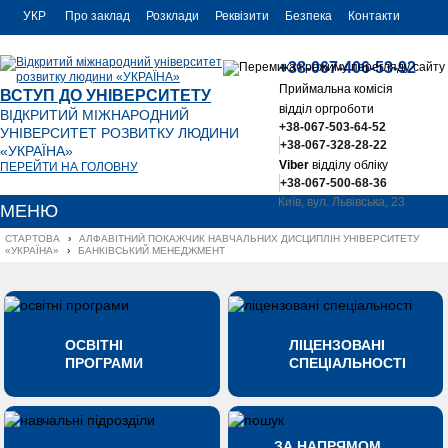
УКР
Про заклад
Розклади
Реквізити
Безпека
Контакти
РУС
+38-067-406-53-92
ENG
Приймальна комісія
ВСТУП ДО УНІВЕРСИТЕТУ
відділ оргроботи
ВІДКРИТИЙ МІЖНАРОДНИЙ
+38-067-503-64-52
УНІВЕРСИТЕТ РОЗВИТКУ ЛЮДИНИ
+38-067-328-28-22
«УКРАЇНА»
Viber
відділу обліку
ПЕРЕЙТИ НА ГОЛОВНУ
+38-067-500-68-36
Київ, вул. Львівська, 23
МЕНЮ
office@uu.ua
СТАРТОВА
›
АЛФАВІТНИЙ ПОКАЖЧИК НАВЧАЛЬНИХ ДИСЦИПЛІН УНІВЕРСИТЕТУ 
«УКРАЇНА»
›
БАНКІВСЬКИЙ МЕНЕДЖМЕНТ
ОСВІТНІ
ЛІЦЕНЗОВАНІ
ПРОГРАМИ
СПЕЦІАЛЬНОСТІ
ЗА НАПРЯМОМ