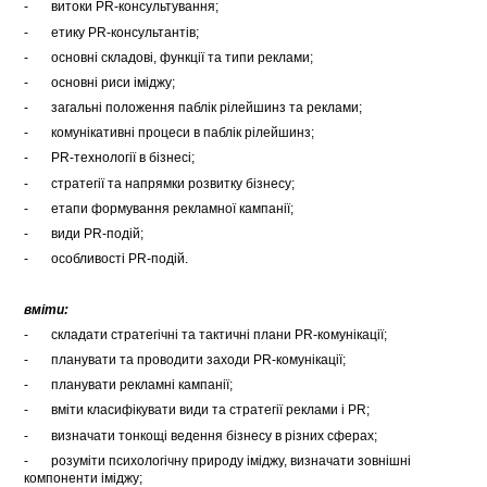
- витоки PR-консультування;
- етику PR-консультантів;
- основні складові, функції та типи реклами;
- основні риси іміджу;
- загальні положення паблік рілейшинз та реклами;
- комунікативні процеси в паблік рілейшинз;
- PR-технології в бізнесі;
- стратегії та напрямки розвитку бізнесу;
- етапи формування рекламної кампанії;
- види PR-подій;
- особливості PR-подій.
вміти:
- складати стратегічні та тактичні плани PR-комунікації;
- планувати та проводити заходи PR-комунікації;
- планувати рекламні кампанії;
- вміти класифікувати види та стратегії реклами і PR;
- визначати тонкощі ведення бізнесу в різних сферах;
- розуміти психологічну природу іміджу, визначати зовнішні
компоненти іміджу;