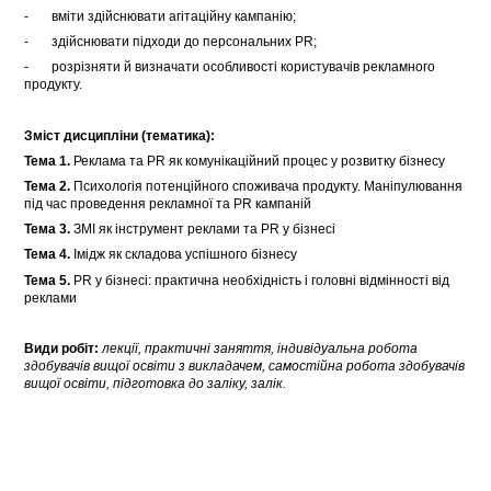
- вміти здійснювати агітаційну кампанію;
- здійснювати підходи до персональних PR;
- розрізняти й визначати особливості користувачів рекламного
продукту.
Зміст дисципліни (тематика):
Тема 1.
Реклама та PR як комунікаційний процес у розвитку бізнесу
Тема 2.
Психологія потенційного споживача продукту. Маніпулювання
під час проведення рекламної та PR кампаній
Тема 3.
ЗМІ як інструмент реклами та PR у бізнесі
Тема 4.
Імідж як складова успішного бізнесу
Тема 5.
PR у бізнесі: практична необхідність і головні відмінності від
реклами
Види робіт:
лекції, практичні заняття, індивідуальна робота
здобувачів вищої освіти з викладачем, самостійна робота здобувачів
вищої освіти, підготовка до заліку, залік.