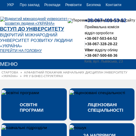
УКР
Про заклад
Розклади
Реквізити
Безпека
Контакти
РУС
+38-067-406-53-92
ENG
Приймальна комісія
ВСТУП ДО УНІВЕРСИТЕТУ
відділ оргроботи
ВІДКРИТИЙ МІЖНАРОДНИЙ
+38-067-503-64-52
УНІВЕРСИТЕТ РОЗВИТКУ ЛЮДИНИ
+38-067-328-28-22
«УКРАЇНА»
Viber
відділу обліку
ПЕРЕЙТИ НА ГОЛОВНУ
+38-067-500-68-36
Київ, вул. Львівська, 23
МЕНЮ
office@uu.ua
СТАРТОВА
›
АЛФАВІТНИЙ ПОКАЖЧИК НАВЧАЛЬНИХ ДИСЦИПЛІН УНІВЕРСИТЕТУ 
«УКРАЇНА»
›
PR У БІЗНЕС-СТРУКТУРАХ
ОСВІТНІ
ЛІЦЕНЗОВАНІ
ПРОГРАМИ
СПЕЦІАЛЬНОСТІ
ЗА НАПРЯМОМ