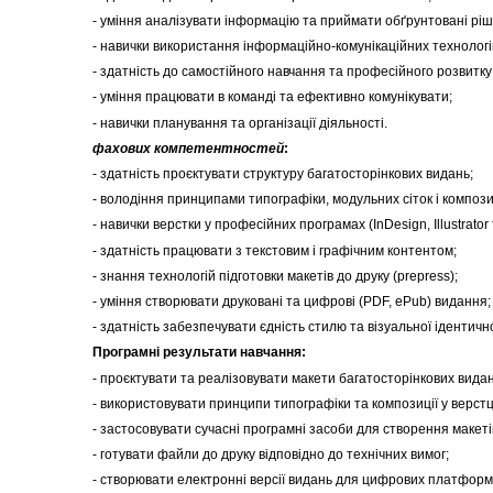
- уміння аналізувати інформацію та приймати обґрунтовані рі
- навички використання інформаційно-комунікаційних технологі
- здатність до самостійного навчання та професійного розвитку
- уміння працювати в команді та ефективно комунікувати;
- навички планування та організації діяльності.
фахових компетентностей
:
- здатність проєктувати структуру багатосторінкових видань;
- володіння принципами типографіки, модульних сіток і композиц
- навички верстки у професійних програмах (InDesign, Illustrator
- здатність працювати з текстовим і графічним контентом;
- знання технологій підготовки макетів до друку (prepress);
- уміння створювати друковані та цифрові (PDF, ePub) видання;
- здатність забезпечувати єдність стилю та візуальної ідентично
Програмні результати навчання:
- проєктувати та реалізовувати макети багатосторінкових видан
- використовувати принципи типографіки та композиції у верстц
- застосовувати сучасні програмні засоби для створення макеті
- готувати файли до друку відповідно до технічних вимог;
- створювати електронні версії видань для цифрових платформ