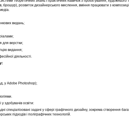
системи теоретичних знань і практичних навичок з проєктування, художнього т
ів, брошур), розвиток дизайнерського мислення, вміння працювати з композиц
медіа.
інкових видань;
ріалами;
 для верстки;
пцію видання;
фесійної діяльності.
у:
д, у Adobe Photoshop);
огіями.
у здобувачів освіти:
дні спеціалізовані задачі у сфері графічного дизайну, зокрема створення баг
ських підходів і поліграфічних технологій.