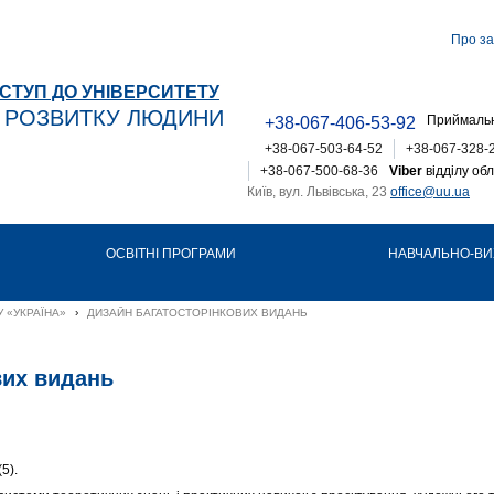
Про за
СТУП ДО УНІВЕРСИТЕТУ
Т РОЗВИТКУ ЛЮДИНИ
Приймальн
+38-067-406-53-92
+38-067-503-64-52
+38-067-328-
+38-067-500-68-36
Viber
відділу обл
Київ, вул. Львівська, 23
office@uu.ua
ОСВІТНІ ПРОГРАМИ
НАВЧАЛЬНО-ВИ
 «УКРАЇНА»
›
ДИЗАЙН БАГАТОСТОРІНКОВИХ ВИДАНЬ
вих видань
(5).