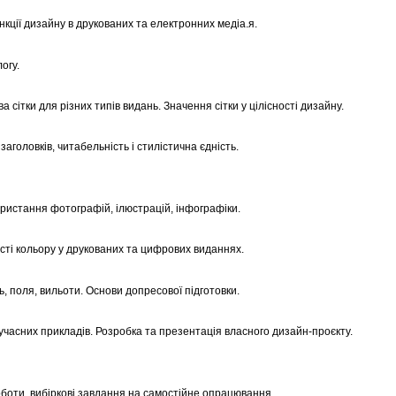
кції дизайну в друкованих та електронних медіа.я.
огу.
 сітки для різних типів видань. Значення сітки у цілісності дизайну.
аголовків, читабельність і стилістична єдність.
ристання фотографій, ілюстрацій, інфографіки.
ості кольору у друкованих та цифрових виданнях.
ь, поля, вильоти. Основи допресової підготовки.
учасних прикладів. Розробка та презентація власного дизайн-проєкту.
оботи, вибіркові завдання на самостійне опрацювання.