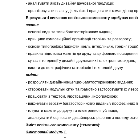
- аналізувати якість дизайну друкованої продукції;
- організовувати власну діяльність і працювати в команді над п
В результаті вивчення освітнього компоненту здобувач осві
знати:
- основні види та типи багатосторінкових видань;
- принципи композиційної організації сторінки та розвороту;
- основи типографіки (шрифти, кегль, інтерліньяж, трекінг тощо)
- правила підготовки макетів до друку та цифрового поширення
- сучасні тенденції у дизайні друкованих і електронних видань;
- вимоги до поліграфічних матеріалів і технологій друку.
вміти:
- розробляти дизайн-концепцію багатосторінкового видання;
- створювати модульні сітки та грамотно застосовувати їх у верс
- працювати з текстом, ілюстраціями, інфографікою;
- виконувати верстку багатосторінкових видань у професійних 
- готувати макети до друку та електронної публікації;
- аналізувати й оцінювати дизайнерські рішення з погляду есте
Зміст освітнього компоненту (тематика):
Змістовний модуль 1.