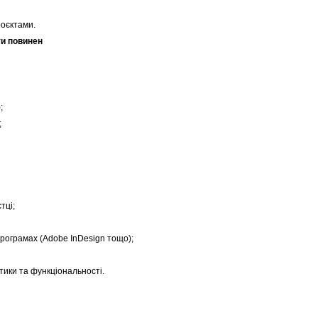
роєктами.
ти повинен
;
;
тці;
програмах (Adobe InDesign тощо);
тики та функціональності.