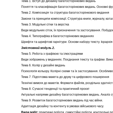
Тема 1. Вступ до дизайну багатосторінкових видань
Поняття та класифікація багатосторінкових видань. Основні фун
Тема 2. Композиція та структура багатосторінкового видання
Закони та принципи композиції. Структура книги, журналу, катал
Тема 3. Модульні сітки та верстка
Види модульних сіток, їх призначення та застосування. Побудова
Тема 4. Типографіка в багатосторінкових виданнях
Шрифти та шрифтові гарнітури. Основи набору тексту. Ієрархія з
Змістовний модуль 2.
Тема 5. Робота з графікою та ілюстраціями
Види зображень у виданнях. Поєднання тексту та графіки. Вико
Тема 6. Колір у дизайні видань
Психологія кольору. Колірні схеми та їх застосування. Особлив
Тема 7. Підготовка макета до друку та цифрового поширення
Технічні вимоги до макетів. Формати файлів, роздільна здатніст
Тема 8. Сучасні тенденції та практичний проєкт
Актуальні напрями дизайну багатосторінкових видань. Аналіз с
Тема 9. Розвиток багатосторінкових видань під час війни.
Адаптація дизайну та контенту в умовах військового часу.
Види робіт:
практичні роботи, самостійні роботи, контрольні р