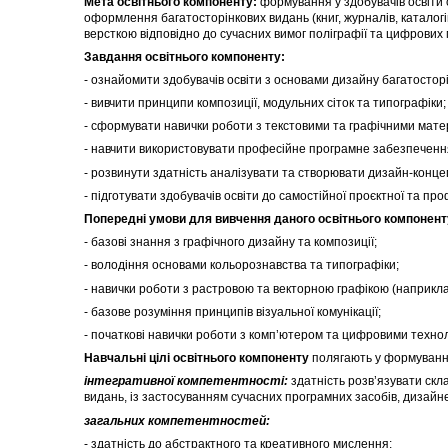
Мета освітнього компоненту:
формування у здобувачів освіти 
оформлення багатосторінкових видань (книг, журналів, каталог
версткою відповідно до сучасних вимог поліграфії та цифрових 
Завдання освітнього компоненту:
- ознайомити здобувачів освіти з основами дизайну багатостор
- вивчити принципи композиції, модульних сіток та типографіки;
- сформувати навички роботи з текстовими та графічними мате
- навчити використовувати професійне програмне забезпечення
- розвинути здатність аналізувати та створювати дизайн-конце
- підготувати здобувачів освіти до самостійної проєктної та про
Попередні умови для вивчення даного освітнього компонент
- базові знання з графічного дизайну та композиції;
- володіння основами кольорознавства та типографіки;
- навички роботи з растровою та векторною графікою (наприкла
- базове розуміння принципів візуальної комунікації;
- початкові навички роботи з комп’ютером та цифровими технол
Навчальні цілі освітнього компоненту
полягають у формуванні 
інтегративної компетентності:
здатність розв’язувати скла
видань, із застосуванням сучасних програмних засобів, дизайнер
загальних компетентностей:
- здатність до абстрактного та креативного мислення;